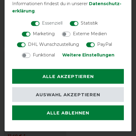
Back on Track
Back on Track
Informationen findest du in unserer
Daten­schutz­
Stalldecke Rime Mia
Streichkappen Royal
erklärung
.
160g - schwarz
ohne Gummizug - braun
Essenziell
Statistik
vorher 259,85 €
vorher 49,85 €
233,90 € *
44,90 € *
Marketing
Externe Medien
ARTIKEL MERKEN
ARTIKEL MERKEN
DHL Wunschzustellung
PayPal
Funktional
Weitere Einstellungen
-10%
ALLE AKZEPTIEREN
AUSWAHL AKZEPTIEREN
ALLE ABLEHNEN
Back on Track Brustgurt
vorher 34,85 €
31,40 € *