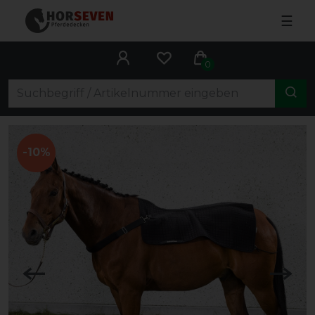
☰
0
-10%