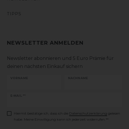
TIPPS
NEWSLETTER ANMELDEN
Newsletter abonnieren und 5 Euro Prämie für
deinen nächsten Einkauf sichern
VORNAME
NACHNAME
Newsletter
E-MAIL **
Honig
Hiermit bestätige ich, dass ich die
Daten­schutz­erklärung
gelesen
habe. Meine Einwilligung kann ich jederzeit widerrufen.**