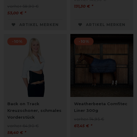
vorher 58,90 €
131,30 € *
53,00 € *
ARTIKEL MERKEN
ARTIKEL MERKEN
-10%
-10%
Back on Track
Weatherbeeta Comfitec
Kreuzschoner, schmales
Liner 300g
Vorderstück
vorher 74,95 €
vorher 64,90 €
67,45 € *
58,40 € *