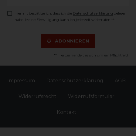
Honig
Hiermit bestätige ich, dass ich die
Daten­schutz­erklärung
gelesen
habe. Meine Einwilligung kann ich jederzeit widerrufen.**
ABONNIEREN
** Hierbei handelt es sich um ein Pflichtfeld.
Impressum
Daten­schutz­erklärung
AGB
Widerrufs­recht
Widerrufs­formular
Kontakt