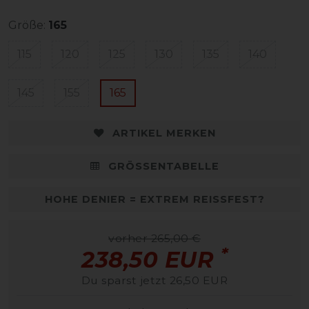
Größe:
165
115
120
125
130
135
140
145
155
165
ARTIKEL MERKEN
GRÖSSENTABELLE
HOHE DENIER = EXTREM REISSFEST?
vorher 265,00 €
*
238,50 EUR
Du sparst jetzt 26,50 EUR