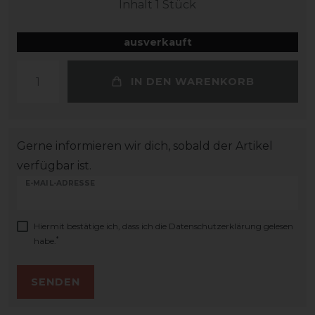
Inhalt
1
Stück
ausverkauft
IN DEN WARENKORB
Gerne informieren wir dich, sobald der Artikel
verfügbar ist.
E-MAIL-ADRESSE
Hiermit bestätige ich, dass ich die
Daten­schutz­erklärung
gelesen
*
habe.
SENDEN