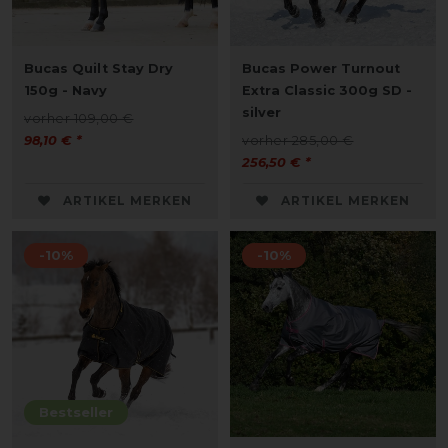
Bucas Quilt Stay Dry
Bucas Power Turnout
150g - Navy
Extra Classic 300g SD -
silver
vorher 109,00 €
98,10 € *
vorher 285,00 €
256,50 € *
ARTIKEL MERKEN
ARTIKEL MERKEN
-10%
-10%
Bestseller