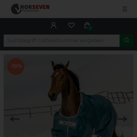
☰
0
-10%