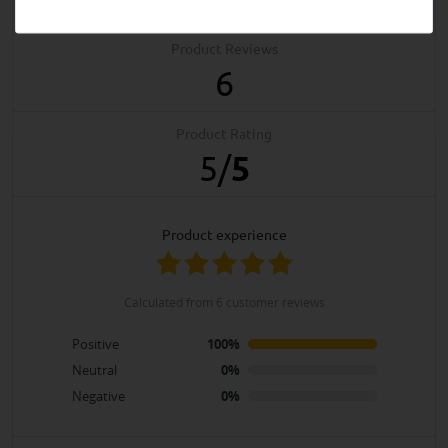
Product Reviews
6
Product Rating
5
/
5
product experience
calculated from 6 customer reviews
Positive
100%
Neutral
0%
Negative
0%