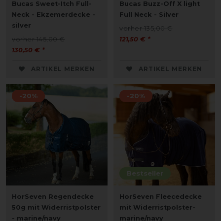
Bucas Sweet-Itch Full-
Bucas Buzz-Off X light
Neck - Ekzemerdecke -
Full Neck - Silver
silver
vorher 135,00 €
vorher 145,00 €
121,50 € *
130,50 € *
ARTIKEL MERKEN
ARTIKEL MERKEN
-20%
-20%
Bestseller
HorSeven Regendecke
HorSeven Fleecedecke
50g mit Widerristpolster
mit Widerristpolster-
- marine/navy
marine/navy