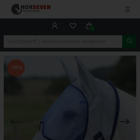
☰
0
-10%