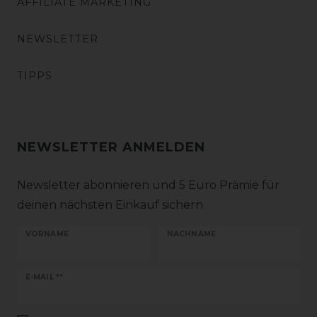
AFFILIATE MARKETING
NEWSLETTER
TIPPS
NEWSLETTER ANMELDEN
Newsletter abonnieren und 5 Euro Prämie für
deinen nächsten Einkauf sichern
VORNAME
NACHNAME
Newsletter
E-MAIL **
Honig