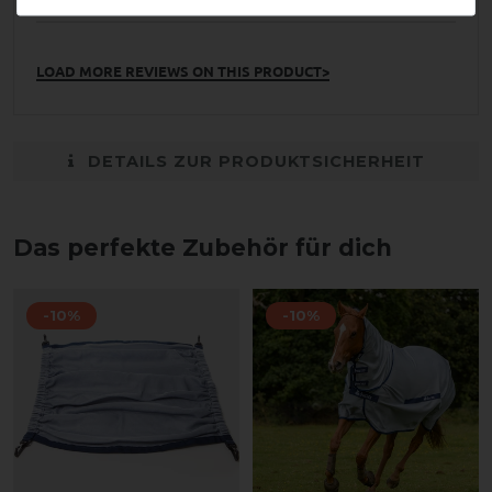
LOAD MORE REVIEWS ON THIS PRODUCT>
DETAILS ZUR PRODUKTSICHERHEIT
Das perfekte Zubehör für dich
-10%
-10%