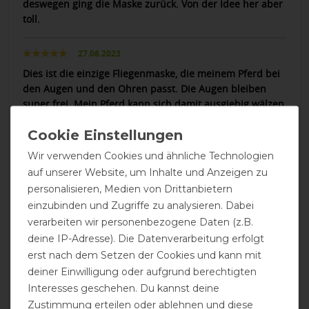
deswegen ging die Maske zurück. Von der Idee her aber
toll.
27.06.2023
Dies ist die einzige Fliegenmaske, die meinem Pferd bei
den Augen und den Ohren passt. Die Augen bleiben
super frei. Mein Pferd kann sich damit ausgiebig wälzen,
die Maske bleibt oben. Grund dafür ist die Lage des
starken Klettverschlusses, der hinter den Ganaschen
liegt. Der höhere Preis ist wegen des hochwertigen
Wir verwenden Cookies und ähnliche Technologien
blauen Materials über den Augen okay. Vorne an der
auf unserer Website, um Inhalte und Anzeigen zu
Nase stülpe ich manches Mal den Stoff ein bisschen um,
personalisieren, Medien von Drittanbietern
der könnte 2 cm kürzer sein, ist aber unwichtig.
einzubinden und Zugriffe zu analysieren. Dabei
verarbeiten wir personenbezogene Daten (z.B.
25.07.2022
deine IP-Adresse). Die Datenverarbeitung erfolgt
Diese Maske ist leicht und scheuert nicht, besonders
erst nach dem Setzen der Cookies und kann mit
gefällt mir der UV Schutz
deiner Einwilligung oder aufgrund berechtigten
Interesses geschehen. Du kannst deine
23.12.2021
Zustimmung erteilen oder ablehnen und diese