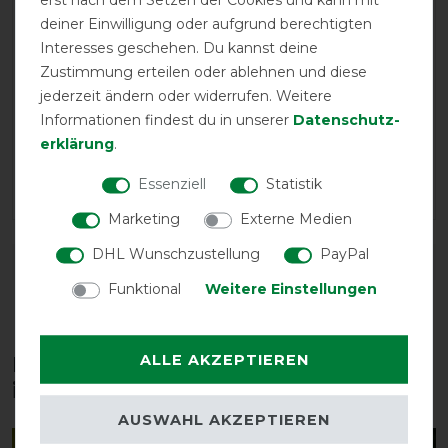
LATEST REVIEWS
deiner Einwilligung oder aufgrund berechtigten
Interesses geschehen. Du kannst deine
18.10.2025
Zustimmung erteilen oder ablehnen und diese
Die beste Fliegenmaske für meinen Wallach
jederzeit ändern oder widerrufen. Weitere
Informationen findest du in unserer
Daten­schutz­
05.09.2024
erklärung
.
Die beste Fliegenmaske für meinen Ekzemer. Passt, ist
Essenziell
Statistik
robust und dabei schön luftig.
Marketing
Externe Medien
DHL Wunschzustellung
PayPal
DETAILS ZUR PRODUKTSICHERHEIT
Funktional
Weitere Einstellungen
ALLE AKZEPTIEREN
Diese Produkte könnten dich auch
interessieren
AUSWAHL AKZEPTIEREN