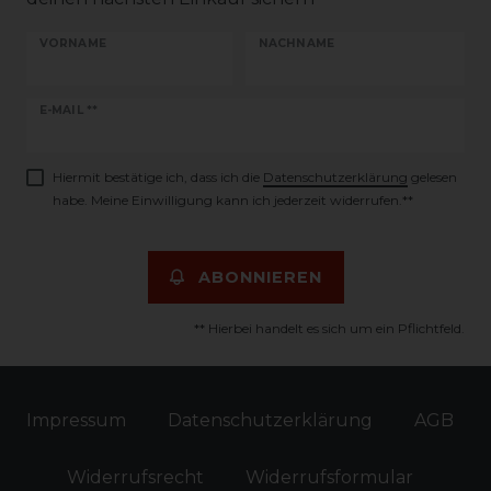
VORNAME
NACHNAME
Newsletter
E-MAIL **
Honig
Hiermit bestätige ich, dass ich die
Daten­schutz­erklärung
gelesen
habe. Meine Einwilligung kann ich jederzeit widerrufen.**
ABONNIEREN
** Hierbei handelt es sich um ein Pflichtfeld.
Impressum
Daten­schutz­erklärung
AGB
Widerrufs­recht
Widerrufs­formular