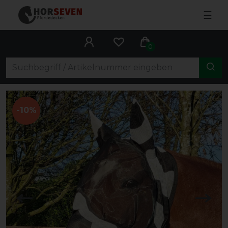
☰
0
-10%