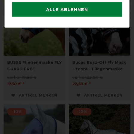
-13%
-10%
ALLE ABLEHNEN
BUSSE Fliegenmaske FLY
Bucas Buzz-Off Fly Mask
GUARD FREE
- zebra - Fliegenmaske
vorher 19,85 €
vorher 25,00 €
17,30 € *
22,50 € *
ARTIKEL MERKEN
ARTIKEL MERKEN
-10%
-10%