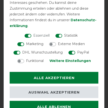
Interesses geschehen. Du kannst deine
LATEST REVIEWS
Zustimmung erteilen oder ablehnen und diese
05.06.2023
jederzeit ändern oder widerrufen. Weitere
Tolles Produkt
Informationen findest du in unserer
Daten­schutz­
erklärung
.
01.10.2018
Essenziell
Statistik
gute Ware
Marketing
Externe Medien
03.06.2018
DHL Wunschzustellung
PayPal
beim Ermitteln nach Messanleitung ist die Decke
Funktional
Weitere Einstellungen
garantiert zu klein; habe mein Pony (Stockmaß ca. 1m)
nach Anleitung vermessen und Gr. 85 ermittelt, er trägt
nun Gr. 100 bequem ohne kneifen an den
ALLE AKZEPTIEREN
Problemzonen, meine Bedenken dass das Halsteil
dadurch auch zu lang werden könnte haben sich nicht
bestätigt
AUSWAHL AKZEPTIEREN
08.05.2018
ALLE ABLEHNEN