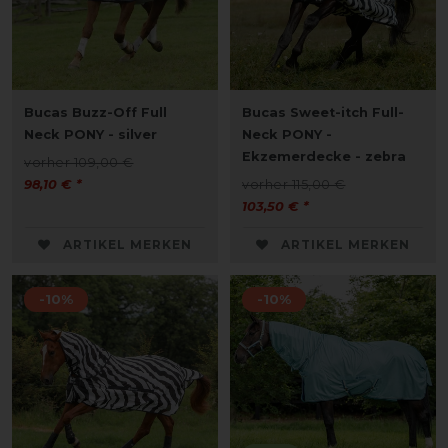
Bucas Buzz-Off Full
Bucas Sweet-itch Full-
Neck PONY - silver
Neck PONY -
Ekzemerdecke - zebra
vorher 109,00 €
98,10 € *
vorher 115,00 €
103,50 € *
ARTIKEL MERKEN
ARTIKEL MERKEN
-10%
-10%