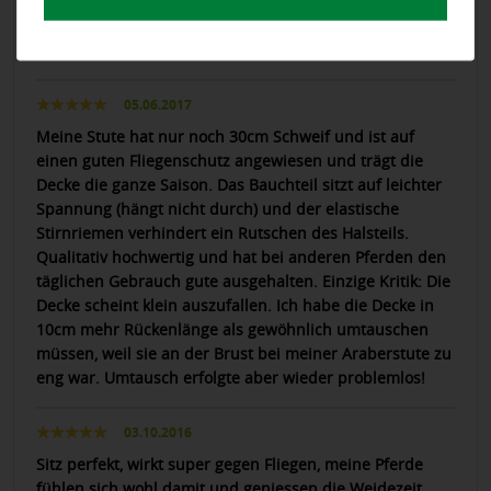
Tolles Material und Verarbeitung, für Ponys gibt es sogar
die eher seltene Zwischengröße 120. Einzig und allein
der Bauchlatz fällt klein aus.
05.06.2017
Meine Stute hat nur noch 30cm Schweif und ist auf
einen guten Fliegenschutz angewiesen und trägt die
Decke die ganze Saison. Das Bauchteil sitzt auf leichter
Spannung (hängt nicht durch) und der elastische
Stirnriemen verhindert ein Rutschen des Halsteils.
Qualitativ hochwertig und hat bei anderen Pferden den
täglichen Gebrauch gute ausgehalten. Einzige Kritik: Die
Decke scheint klein auszufallen. Ich habe die Decke in
10cm mehr Rückenlänge als gewöhnlich umtauschen
müssen, weil sie an der Brust bei meiner Araberstute zu
eng war. Umtausch erfolgte aber wieder problemlos!
03.10.2016
Sitz perfekt, wirkt super gegen Fliegen, meine Pferde
fühlen sich wohl damit und geniessen die Weidezeit.