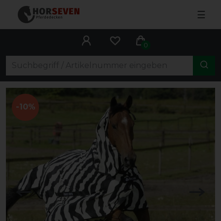
☰
0
-10%