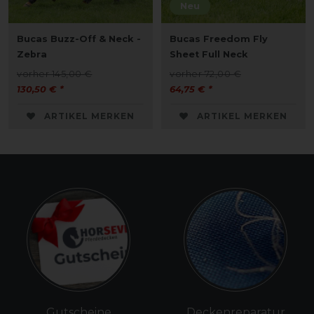
Neu
Bucas Buzz-Off & Neck -
Bucas Freedom Fly
Zebra
Sheet Full Neck
vorher 145,00 €
vorher 72,00 €
130,50 € *
64,75 € *
ARTIKEL MERKEN
ARTIKEL MERKEN
Gutscheine
Deckenreparatur