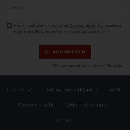
Newsletter
E-MAIL **
Honig
Hiermit bestätige ich, dass ich die
Daten­schutz­erklärung
gelesen
habe. Meine Einwilligung kann ich jederzeit widerrufen.**
ABONNIEREN
** Hierbei handelt es sich um ein Pflichtfeld.
Impressum
Daten­schutz­erklärung
AGB
Widerrufs­recht
Widerrufs­formular
Kontakt