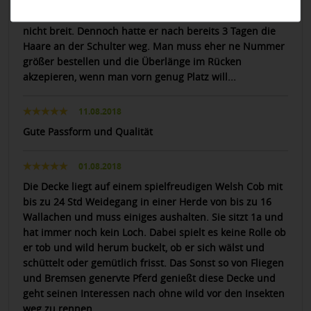
gesamte Breitseite. Typisch für Bucas ist der viel zu
schmale Schnitt an der Brust und mein Pferd ist schon
nicht breit. Dennoch hatte er nach bereits 3 Tagen die
Haare an der Schulter weg. Man muss eher ne Nummer
größer bestellen und die Überlänge im Rücken
akzepieren, wenn man vorn genug Platz will...
11.08.2018
Gute Passform und Qualität
01.08.2018
Die Decke liegt auf einem spielfreudigen Welsh Cob mit
bis zu 24 Std Weidegang in einer Herde von bis zu 16
Wallachen und muss einiges aushalten. Sie sitzt 1a und
hat immer noch kein Loch. Dabei spielt es keine Rolle ob
er tob und wild herum buckelt, ob er sich wälst und
schüttelt oder gemütlich frisst. Das Sonst so von Fliegen
und Bremsen genervte Pferd genießt diese Decke und
geht seinen Interessen nach ohne wild vor den Insekten
weg zu rennen.