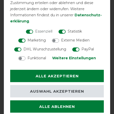
Zustimmung erteilen oder ablehnen und diese
jederzeit ändern oder widerrufen. Weitere
09.07.2024
Informationen findest du in unserer
Daten­schutz­
stabile Qualität. Lediglich das Band am Kopf hält nicht
erklärung
.
in den Ringen, rutscht raus.
Essenziell
Statistik
05.11.2021
Marketing
Externe Medien
gute Qualität und auch für Ekzemer einsetzbar- die
Pferde schwitzen nicht mit dieser Decke!
DHL Wunschzustellung
PayPal
Funktional
Weitere Einstellungen
21.08.2018
Guter Sitz beim Quarter Horse!
ALLE AKZEPTIEREN
19.08.2018
Decke passt super!
AUSWAHL AKZEPTIEREN
13.08.2018
ALLE ABLEHNEN
Leider ist die Decke sehr schnell eingerissen - über die