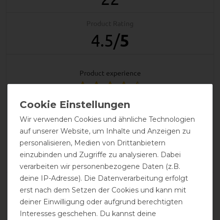
Product Rating
4.5
/
5
product experience
calculated from 22 customer reviews
Wir verwenden Cookies und ähnliche Technologien
Positive
81.82%
auf unserer Website, um Inhalte und Anzeigen zu
Neutral
18.18%
personalisieren, Medien von Drittanbietern
Negative
0%
einzubinden und Zugriffe zu analysieren. Dabei
verarbeiten wir personenbezogene Daten (z.B.
deine IP-Adresse). Die Datenverarbeitung erfolgt
LATEST REVIEWS
erst nach dem Setzen der Cookies und kann mit
04.07.2025
deiner Einwilligung oder aufgrund berechtigten
Interesses geschehen. Du kannst deine
Bin mit der Decke sehr zufrieden