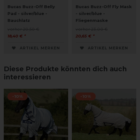
Bucas Buzz-Off Belly
Bucas Buzz-Off Fly Mask
Pad - silver/blue -
- silver/blue -
Bauchlatz
Fliegenmaske
vorher 20,50 €
vorher 23,00 €
18,40 € *
20,65 € *
ARTIKEL MERKEN
ARTIKEL MERKEN
Diese Produkte könnten dich auch
interessieren
-10%
-10%