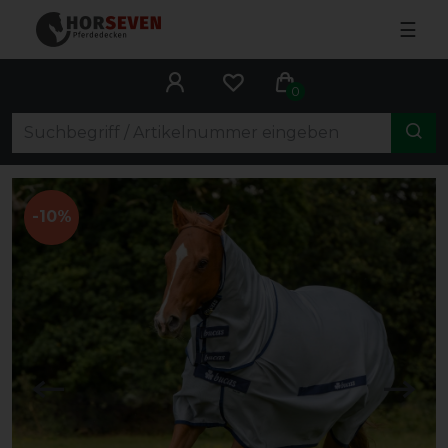
☰
0
-10%