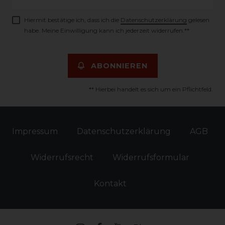
Honig
Hiermit bestätige ich, dass ich die
Daten­schutz­erklärung
gelesen
habe. Meine Einwilligung kann ich jederzeit widerrufen.**
ABONNIEREN
** Hierbei handelt es sich um ein Pflichtfeld.
Impressum
Daten­schutz­erklärung
AGB
Widerrufs­recht
Widerrufs­formular
Kontakt