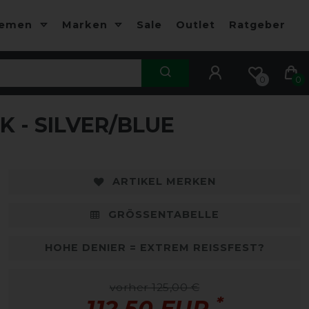
hemen
Marken
Sale
Outlet
Ratgeber
0
0
 - SILVER/BLUE
-10%
-
ARTIKEL MERKEN
GRÖSSENTABELLE
HOHE DENIER = EXTREM REISSFEST?
vorher 125,00 €
*
112,50 EUR