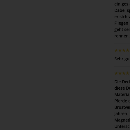
einiges
Dabei sp
er sich 
Fliegen
geht se
rennen.
Sehr gu
Die Deck
diese De
Material
Pferde e
Brustve
Jahren.
Magnetk
Untersc