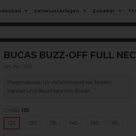
edecken
Sattelunterlagen
Zubehör
T
BUCAS BUZZ-OFF FULL NECK
-10%
Art.-Nr:
1104
Fliegendecke, UV-reflektierend mit festem
Halsteil und Bauchlatz von Bucas
Größe:
125
125
130
135
140
145
155