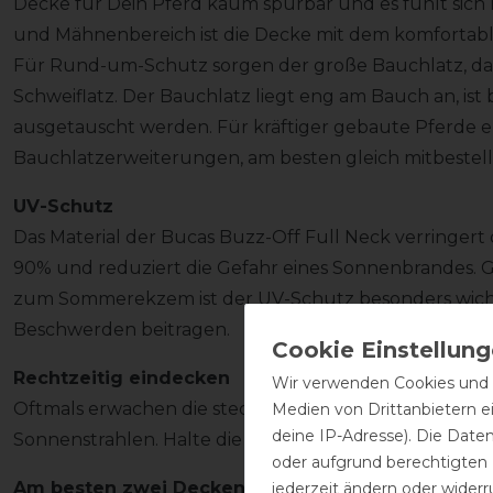
Decke für Dein Pferd kaum spürbar und es fühlt sich n
und Mähnenbereich ist die Decke mit dem komfortable
Für Rund-um-Schutz sorgen der große Bauchlatz, das
Schweiflatz. Der Bauchlatz liegt eng am Bauch an, i
ausgetauscht werden. Für kräftiger gebaute Pferde e
Bauchlatzerweiterungen, am besten gleich mitbestell
UV-Schutz
Das Material der Bucas Buzz-Off Full Neck verringert 
90% und reduziert die Gefahr eines Sonnenbrandes. G
zum Sommerekzem ist der UV-Schutz besonders wicht
Beschwerden beitragen.
Rechtzeitig eindecken
Wir verwenden Cookies und ä
Oftmals erwachen die stechenden Plagegeister explos
Medien von Drittanbietern e
deine IP-Adresse). Die Date
Sonnenstrahlen. Halte die Fliegendecke also rechtzeiti
oder aufgrund berechtigten
Am besten zwei Decken
jederzeit ändern oder widerr