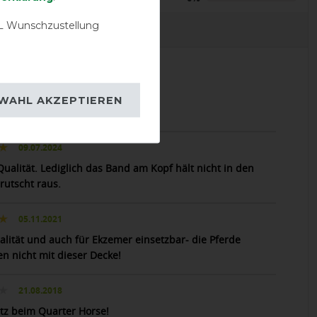
 Wunschzustellung
EVIEWS
04.07.2025
WAHL AKZEPTIEREN
 der Decke sehr zufrieden
09.07.2024
Qualität. Lediglich das Band am Kopf hält nicht in den
rutscht raus.
05.11.2021
alität und auch für Ekzemer einsetzbar- die Pferde
en nicht mit dieser Decke!
21.08.2018
itz beim Quarter Horse!