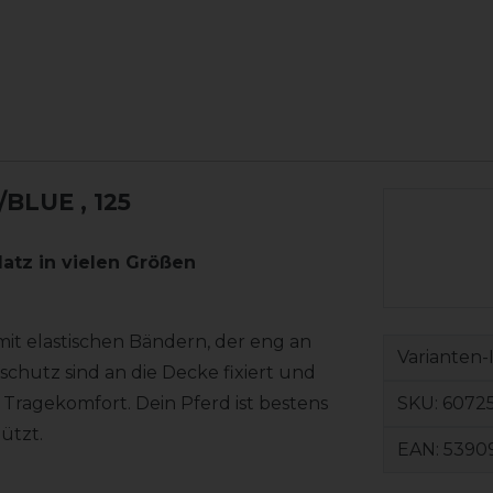
R/BLUE
, 125
atz in vielen Größen
it elastischen Bändern, der eng an
Varianten-
schutz sind an die Decke fixiert und
SKU:
6072
n Tragekomfort. Dein Pferd ist bestens
ützt.
EAN:
5390