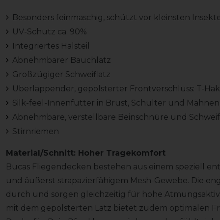
Besonders feinmaschig, schützt vor kleinsten Insekt
UV-Schutz ca. 90%
Integriertes Halsteil
Abnehmbarer Bauchlatz
Großzügiger Schweiflatz
Überlappender, gepolsterter Frontverschluss: T-Ha
Silk-feel-Innenfutter in Brust, Schulter und Mähne
Abnehmbare, verstellbare Beinschnüre und Schwei
Stirnriemen
Material/Schnitt: Hoher Tragekomfort
Bucas Fliegendecken bestehen aus einem speziell en
und äußerst strapazierfähigem Mesh-Gewebe. Die eng
durch und sorgen gleichzeitig für hohe Atmungsaktivi
mit dem gepolsterten Latz bietet zudem optimalen Frei