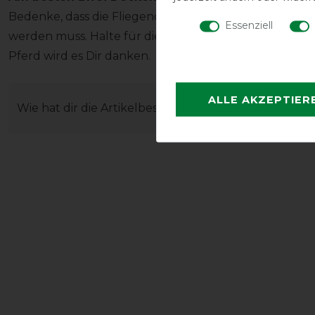
Bedenke, dass die Fliegendecke auch während der Sa
Essenziell
werden muss. Halte für diese Zeit auf jeden Fall eine 
Pferd wird es Dir danken.
ALLE AKZEPTIER
Wie hat dir die Artikelbeschreibung gefallen?