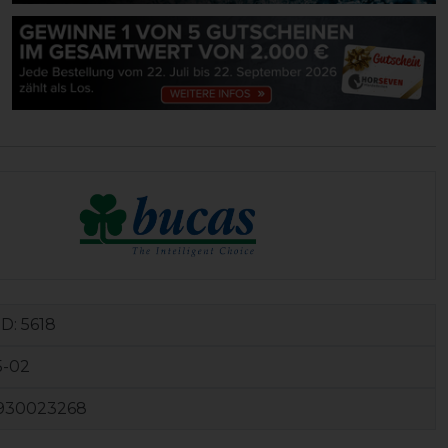
ID:
5618
5-02
930023268