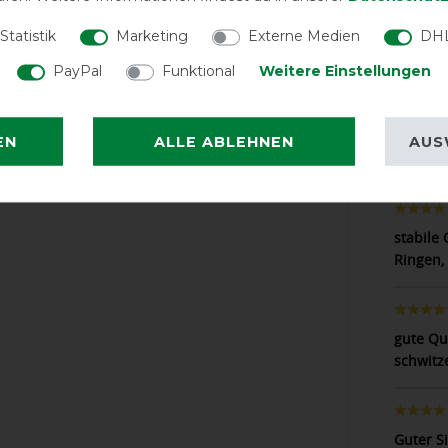
ison gewaschen oder auch repariert
Statistik
Marketing
Externe Medien
DHL
LATEST R
gleichwertig Ersatzdecke parat. Dein
PayPal
Funktional
Weitere Einstellungen
EN
ALLE ABLEHNEN
AUS
Bin mit
stabile 
Ringen, 
gute Qu
schwitz
Guter S