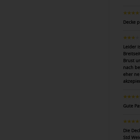
Decke p
Leider i
Breitsei
Brust u
nach be
eher ne
akzepie
Gute Pa
Die Dec
Std Wei