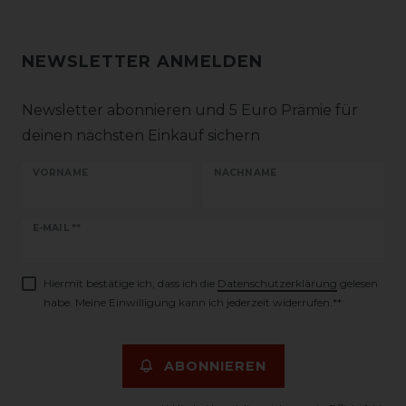
NEWSLETTER ANMELDEN
Newsletter abonnieren und 5 Euro Prämie für
deinen nächsten Einkauf sichern
VORNAME
NACHNAME
Newsletter
E-MAIL **
Honig
Hiermit bestätige ich, dass ich die
Daten­schutz­erklärung
gelesen
habe. Meine Einwilligung kann ich jederzeit widerrufen.**
ABONNIEREN