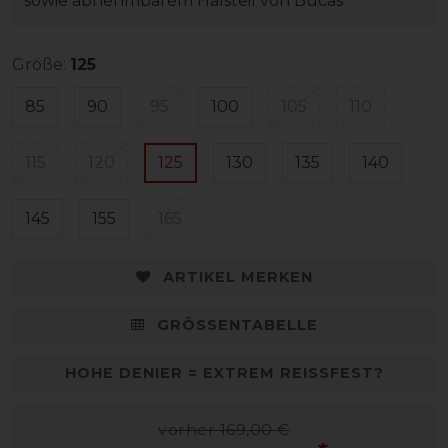
sowie abnehmbarem Halsteil von Bucas
Größe:
125
85
90
95
100
105
110
115
120
125
130
135
140
145
155
165
ARTIKEL MERKEN
GRÖSSENTABELLE
HOHE DENIER = EXTREM REISSFEST?
vorher 169,00 €