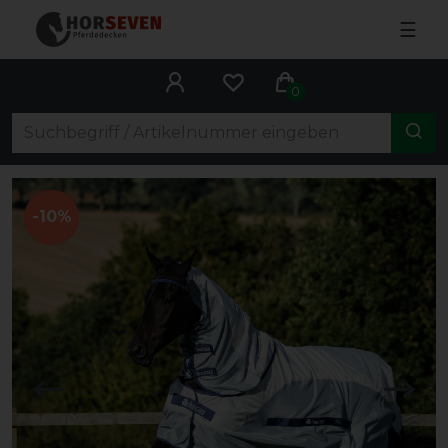
☰
0
-10%