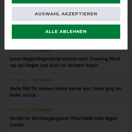
Positive
92.86%
AUSWAHL AKZEPTIEREN
Neutral
7.14%
Negative
0%
ALLE ABLEHNEN
LATEST REVIEWS
06.06.2026
beste Fliegen/Regendecke schützt mein Shivering Pferd
top vor Fliegen und auch vor leichtem Regen
30.04.2026
Decke fällt für meinen Shetty kleiner aus. Daher ging sie
leider zurück.
25.09.2025
Perfekt für die Übergangszeit! Pferd bleibt trotz Regen
trocken