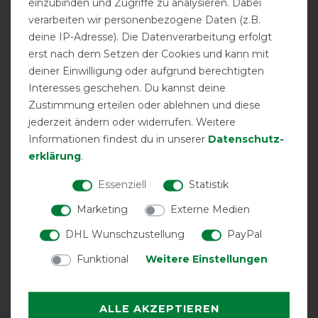
einzubinden und Zugriffe zu analysieren. Dabei
EXCELLENT
verarbeiten wir personenbezogene Daten (z.B.
deine IP-Adresse). Die Datenverarbeitung erfolgt
Bucas Buzz-Off Rain & Neck
erst nach dem Setzen der Cookies und kann mit
- Silver/Blue
deiner Einwilligung oder aufgrund berechtigten
Interesses geschehen. Du kannst deine
Zustimmung erteilen oder ablehnen und diese
jederzeit ändern oder widerrufen. Weitere
Product Reviews
Informationen findest du in unserer
Daten­schutz­
14
erklärung
.
Essenziell
Statistik
Product Rating
4.7
/
5
Marketing
Externe Medien
DHL Wunschzustellung
PayPal
product experience
Funktional
Weitere Einstellungen
calculated from 14 customer reviews
ALLE AKZEPTIEREN