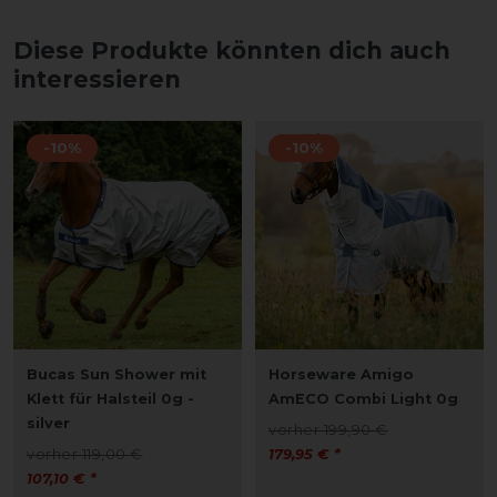
Diese Produkte könnten dich auch
interessieren
-10%
-10%
Bucas Sun Shower mit
Horseware Amigo
Klett für Halsteil 0g -
AmECO Combi Light 0g
silver
vorher 199,90 €
vorher 119,00 €
179,95 € *
107,10 € *