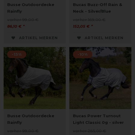
Busse Outdoordecke
Bucas Buzz-Off Rain &
Rainfly
Neck - Silver/Blue
vorher 99,00 €
vorher 169,00 €
86,10 € *
152,05 € *
ARTIKEL MERKEN
ARTIKEL MERKEN
-13%
-10%
Busse Outdoordecke
Bucas Power Turnout
Rainfly
Light Classic 0g - silver
vorher 99,00 €
vorher 265,00 €