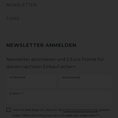
NEWSLETTER
TIPPS
NEWSLETTER ANMELDEN
Newsletter abonnieren und 5 Euro Prämie für
deinen nächsten Einkauf sichern
VORNAME
NACHNAME
Newsletter
E-MAIL **
Honig
Hiermit bestätige ich, dass ich die
Daten­schutz­erklärung
gelesen
habe. Meine Einwilligung kann ich jederzeit widerrufen.**