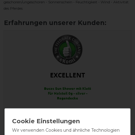
geschoren/ungeschoren - Sonnenschein - Feuchtigkeit - Wind - Aktivität
des Pferdes
EXCELLENT
Bucas Sun Shower mit Klett
für Halsteil 0g - silver -
Regendecke
Product Reviews
37
Wir verwenden Cookies und ähnliche Technologien