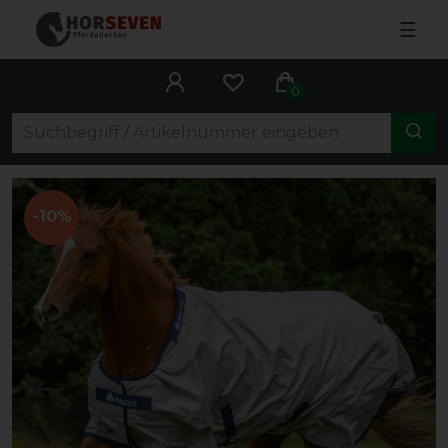
☰
0
-10%