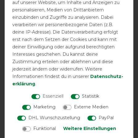
auf unserer Website, um Inhalte und Anzeigen zu
personalisieren, Medien von Drittanbietern
Product Rating
einzubinden und Zugriffe zu analysieren. Dabei
5
/
5
verarbeiten wir personenbezogene Daten (z.B.
deine IP-Adresse). Die Datenverarbeitung erfolgt
erst nach dem Setzen der Cookies und kann mit
product experience
deiner Einwilligung oder aufgrund berechtigten
Interesses geschehen. Du kannst deine
Zustimmung erteilen oder ablehnen und diese
calculated from 37 customer reviews
jederzeit ändern oder widerrufen. Weitere
Positive
100%
Informationen findest du in unserer
Daten­schutz­
erklärung
.
Neutral
0%
Negative
0%
Essenziell
Statistik
Marketing
Externe Medien
LATEST REVIEWS
DHL Wunschzustellung
PayPal
05.04.2026
Funktional
Weitere Einstellungen
Erscheint doch etwas warm