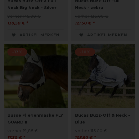
Bucas Buzz-Off X Full
Bucas Buzz-Off Full
Neck Big Neck - Silver
Neck - zebra
vorher 145,00 €
vorher 135,00 €
130,50 € *
121,50 € *
ARTIKEL MERKEN
ARTIKEL MERKEN
-13%
-10%
Busse Fliegenmaske FLY
Bucas Buzz-Off & Neck -
GUARD II
Blue
vorher 19,85 €
vorher 115,00 €
17,30 € *
103,50 € *