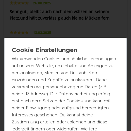
26.08.2025
Sehr gut , bleibt auch nach dem wälzen an seinem
Platz.und hält zuverlässig auch kleine Mücken fern
13.02.2025
Luftige Decke, die gut liegt!
23.06.2024
Wir verwenden Cookies und ähnliche Technologien
Sitzt perfekt einfach halt Bucas Qualität. Top 👍
auf unserer Website, um Inhalte und Anzeigen zu
personalisieren, Medien von Drittanbietern
20.07.2023
einzubinden und Zugriffe zu analysieren. Dabei
verarbeiten wir personenbezogene Daten (z.B.
Passte leider nicht. Ich fand die Decke quch gar nicht so
"light" wie erwartet. Aber das ist nur ein Eindruck. Zur
deine IP-Adresse). Die Datenverarbeitung erfolgt
Haltbarkeit etc. kann ich nichts sagen, da sie sofort
erst nach dem Setzen der Cookies und kann mit
retourniert wurde.
deiner Einwilligung oder aufgrund berechtigten
Interesses geschehen. Du kannst deine
02.06.2023
Zustimmung erteilen oder ablehnen und diese
jederzeit ändern oder widerrufen. Weitere
Passt sehr gut. Der Bauchlatz hält alles an seinem Platz.