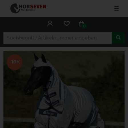
☰
0
-10%