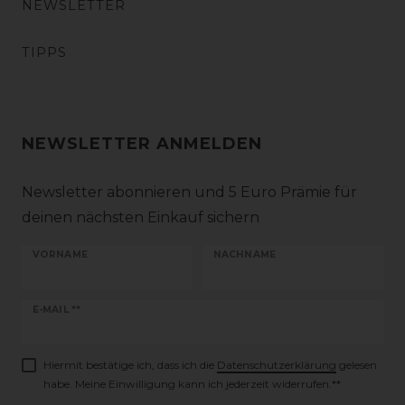
NEWSLETTER
TIPPS
NEWSLETTER ANMELDEN
Newsletter abonnieren und 5 Euro Prämie für
deinen nächsten Einkauf sichern
VORNAME
NACHNAME
Newsletter
E-MAIL **
Honig
Hiermit bestätige ich, dass ich die
Daten­schutz­erklärung
gelesen
habe. Meine Einwilligung kann ich jederzeit widerrufen.**