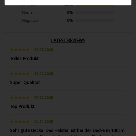
Positive
100%
Neutral
0%
Negative
0%
LATEST REVIEWS
09.03.2026
Tolles Produkt
06.02.2026
Super Qualität
07.12.2025
Top Produkt.
04.11.2025
Sehr gute Decke. Das Halsteil ist bei der Decke in 130cm