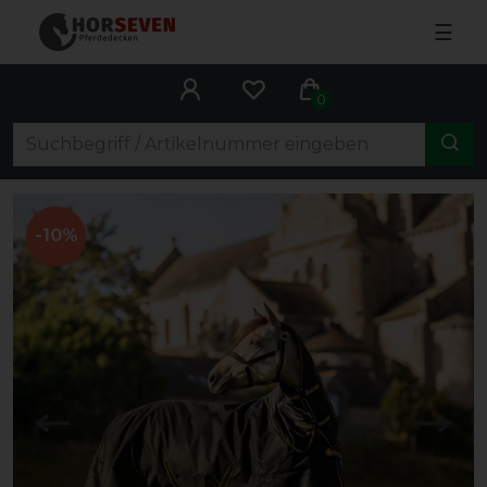
☰
0
-10%