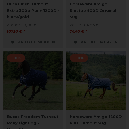
Bucas Irish Turnout
Horseware Amigo
Extra 300g Pony 1200D -
Ripstop 900D Original
black/gold
50g
vorher 119,00 €
vorher 84,95 €
107,10 € *
76,45 € *
ARTIKEL MERKEN
ARTIKEL MERKEN
-10%
-10%
Bucas Freedom Turnout
Horseware Amigo 1200D
Pony Light 0g -
Plus Turnout 50g