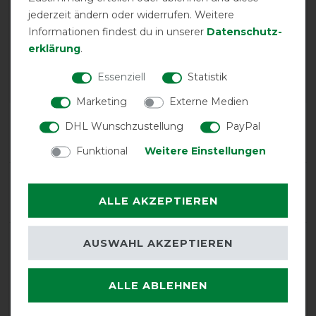
EXCELLENT
jederzeit ändern oder widerrufen. Weitere
Informationen findest du in unserer
Daten­schutz­
Bucas Irish Turnout Light
erklärung
.
50g + Neck Set 1200D -
black/gold
Essenziell
Statistik
Marketing
Externe Medien
Product Reviews
DHL Wunschzustellung
PayPal
14
Funktional
Weitere Einstellungen
Product Rating
5
/
5
ALLE AKZEPTIEREN
AUSWAHL AKZEPTIEREN
product experience
ALLE ABLEHNEN
calculated from 14 customer reviews