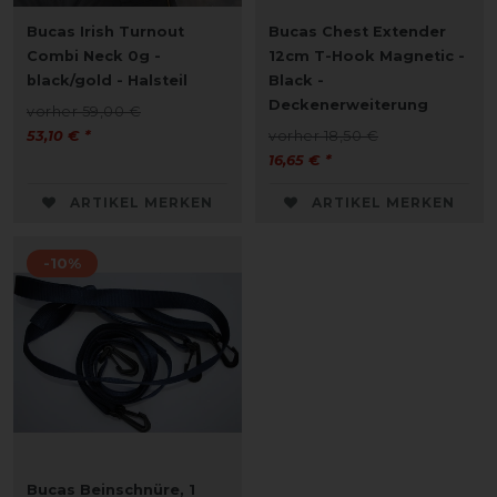
Bucas Irish Turnout
Bucas Chest Extender
Combi Neck 0g -
12cm T-Hook Magnetic -
black/gold - Halsteil
Black -
Deckenerweiterung
vorher 59,00 €
53,10 € *
vorher 18,50 €
16,65 € *
ARTIKEL MERKEN
ARTIKEL MERKEN
-10%
Bucas Beinschnüre, 1