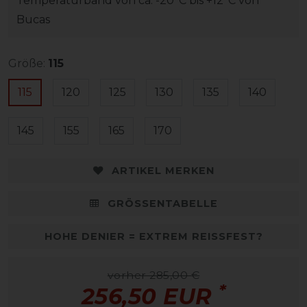
Temperaturband von ca. -20°C bis +12°C von
Bucas
Größe:
115
115
120
125
130
135
140
145
155
165
170
ARTIKEL MERKEN
GRÖSSENTABELLE
HOHE DENIER = EXTREM REISSFEST?
vorher 285,00 €
*
256,50 EUR