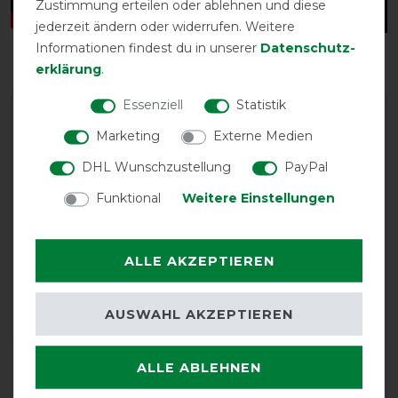
Zustimmung erteilen oder ablehnen und diese
jederzeit ändern oder widerrufen. Weitere
Informationen findest du in unserer
Daten­schutz­
erklärung
.
Essenziell
Statistik
Marketing
Externe Medien
DHL Wunschzustellung
PayPal
Funktional
Weitere Einstellungen
EXCELLENT
ALLE AKZEPTIEREN
Bucas Power Turnout Extra
Classic 300g SD - silver -
Weidedecke -
Abschwitzdecke
AUSWAHL AKZEPTIEREN
Product Reviews
ALLE ABLEHNEN
26