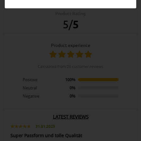
Product Rating
5
/
5
product experience
calculated from 26 customer reviews
Positive
100%
Neutral
0%
Negative
0%
LATEST REVIEWS
31.01.2025
Super Passform und tolle Qualität