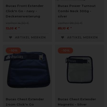
Bucas Front Extender
Bucas Power Turnout
Click'n Go - navy -
Combi Neck 300g -
Deckenerweiterung
silver
vorher 14,50 €
vorher 99,00 €
13,05 € *
89,10 € *
ARTIKEL MERKEN
ARTIKEL MERKEN
-10%
-10%
Bucas Chest Extender
Bucas Chest Extender
24cm Click'n Go
Magnetic - Silver