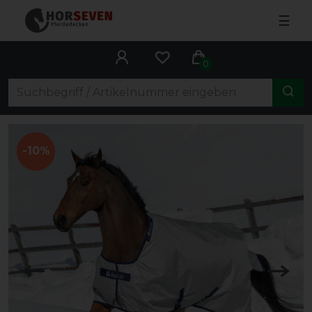
☰
0
-10%