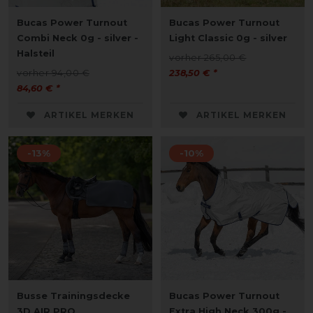
Bucas Power Turnout
Bucas Power Turnout
Combi Neck 0g - silver -
Light Classic 0g - silver
Halsteil
vorher 265,00 €
vorher 94,00 €
238,50 € *
84,60 € *
ARTIKEL MERKEN
ARTIKEL MERKEN
-13%
-10%
Busse Trainingsdecke
Bucas Power Turnout
3D AIR PRO
Extra High Neck 300g -