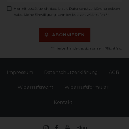
Hiermit bestätige ich, dass ich die
Daten­schutz­erklärung
gelesen
habe. Meine Einwilligung kann ich jederzeit widerrufen.**
ABONNIEREN
** Hierbei handelt es sich um ein Pflichtfeld.
Impressum
Daten­schutz­erklärung
AGB
Widerrufs­recht
Widerrufs­formular
Kontakt
Blog