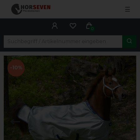
☰
0
-10%