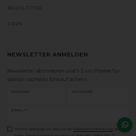
NEWSLETTER
TIPPS
NEWSLETTER ANMELDEN
Newsletter abonnieren und 5 Euro Prämie für
deinen nächsten Einkauf sichern
VORNAME
NACHNAME
Newsletter
E-MAIL **
Honig
Hiermit bestätige ich, dass ich die
Daten­schutz­erklärung
gelesen
habe. Meine Einwilligung kann ich jederzeit widerrufen.**