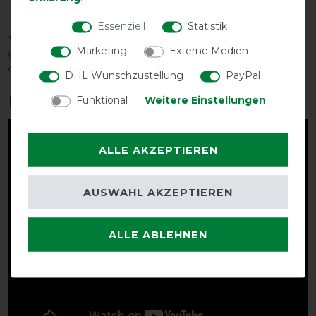
Komfortbereich
Essenziell
Statistik
*Der tatsächliche Temperaturbereich hängt von vielen Faktoren ab, u. a. -
Marketing
Externe Medien
geschoren/ungeschoren - Sonnenschein - Feuchtigkeit - Wind - Aktivität
des Pferdes
DHL Wunschzustellung
PayPal
Produktvideo:
Funktional
Weitere Einstellungen
ALLE AKZEPTIEREN
AUSWAHL AKZEPTIEREN
ALLE ABLEHNEN