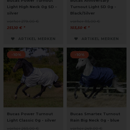
Bucas Power Turnout
Bucas Anniversary
Light High Neck 0g SD -
Turnout Light SD 0g -
silver
Black/Silver
vorher 279,00 €
vorher 115,00 €
251,10 € *
103,50 € *
ARTIKEL MERKEN
ARTIKEL MERKEN
-10%
-10%
Bucas Power Turnout
Bucas Smartex Turnout
Light Classic 0g - silver
Rain Big Neck 0g - blue
vorher 265,00 €
vorher 249,00 €