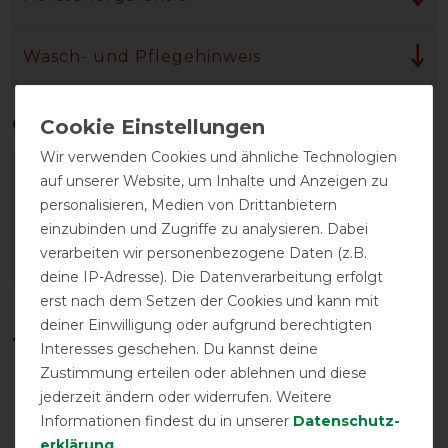
Wasch- und Pflegehinweis
Qualitätsstufen
Wir verwenden Cookies und ähnliche Technologien
auf unserer Website, um Inhalte und Anzeigen zu
personalisieren, Medien von Drittanbietern
einzubinden und Zugriffe zu analysieren. Dabei
verarbeiten wir personenbezogene Daten (z.B.
deine IP-Adresse). Die Datenverarbeitung erfolgt
Reißfestigkeit
Wasserdichtigkeit
erst nach dem Setzen der Cookies und kann mit
deiner Einwilligung oder aufgrund berechtigten
Temperaturbereich in °C*
Interesses geschehen. Du kannst deine
Zustimmung erteilen oder ablehnen und diese
jederzeit ändern oder widerrufen. Weitere
Informationen findest du in unserer
Daten­schutz­
erklärung
.