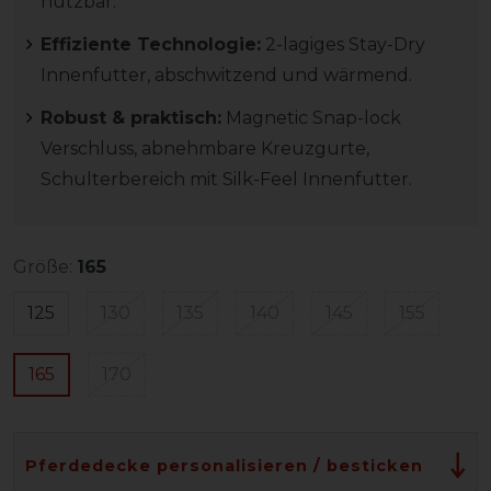
nutzbar.
Effiziente Technologie:
2-lagiges Stay-Dry
Innenfutter, abschwitzend und wärmend.
Robust & praktisch:
Magnetic Snap-lock
Verschluss, abnehmbare Kreuzgurte,
Schulterbereich mit Silk-Feel Innenfutter.
Größe:
165
125
130
135
140
145
155
165
170
Pferdedecke personalisieren / besticken