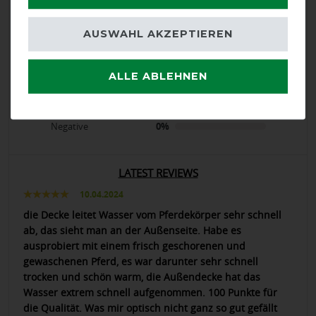
product experience
AUSWAHL AKZEPTIEREN
calculated from 7 customer reviews
ALLE ABLEHNEN
Positive
100%
Neutral
0%
Negative
0%
LATEST REVIEWS
10.04.2024
die Decke leitet Wasser vom Pferdekörper sehr schnell
ab, das sieht man an der Außenseite. Habe es
ausprobiert mit einem frisch geschorenen und
gewaschenen Pferd, es war darunter sehr schnell
trocken und schön warm, die Außendecke hat das
Wasser extrem schnell aufgenommen. 100 Punkte für
die Qualität. Was mir optisch nicht ganz so gut gefällt