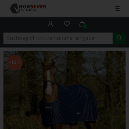
☰
0
-10%