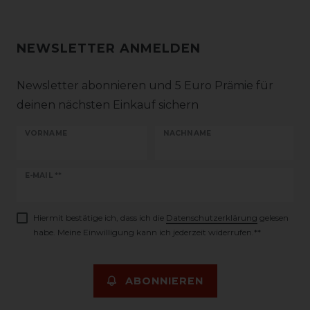
NEWSLETTER ANMELDEN
Newsletter abonnieren und 5 Euro Prämie für
deinen nächsten Einkauf sichern
VORNAME
NACHNAME
Newsletter
E-MAIL **
Honig
Hiermit bestätige ich, dass ich die
Daten­schutz­erklärung
gelesen
habe. Meine Einwilligung kann ich jederzeit widerrufen.**
ABONNIEREN