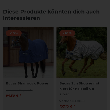
Diese Produkte könnten dich auch
interessieren
-10%
-10%
Bucas Shamrock Power
Bucas Sun Shower mit
Klett für Halsteil 0g -
vorher 105,00 €
silver
94,50 € *
vorher 119,00 €
107,10 € *