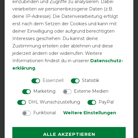
einzubinden und Zugriffe zu analysieren. Dabei
verarbeiten wir personenbezogene Daten (z.B.
deine IP-Adresse). Die Datenverarbeitung erfolgt
erst nach dem Setzen der Cookies und kann mit
deiner Einwilligung oder aufgrund berechtigten
Interesses geschehen. Du kannst deine
EXCELLENT
Zustimmung erteilen oder ablehnen und diese
jederzeit ändern oder widerrufen. Weitere
Bucas Shamrock Power -
navy/silver -
Informationen findest du in unserer
Daten­schutz­
Abschwitzdecke -
erklärung
.
Stalldecke
Essenziell
Statistik
Product Reviews
Marketing
Externe Medien
7
DHL Wunschzustellung
PayPal
Funktional
Weitere Einstellungen
Product Rating
5
/
5
ALLE AKZEPTIEREN