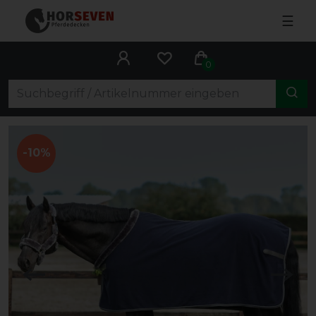
☰
0
-10%