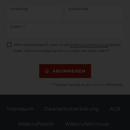
VORNAME
NACHNAME
Newsletter
E-MAIL **
Honig
Hiermit bestätige ich, dass ich die
Daten­schutz­erklärung
gelesen
habe. Meine Einwilligung kann ich jederzeit widerrufen.**
ABONNIEREN
** Hierbei handelt es sich um ein Pflichtfeld.
Impressum
Daten­schutz­erklärung
AGB
Widerrufs­recht
Widerrufs­formular