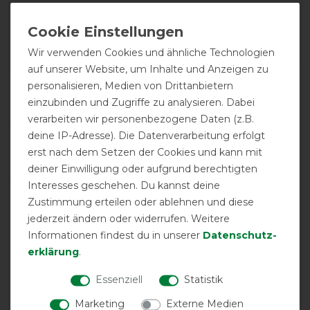
Bucas Show-Line Fleece
400g - Navy/Grey, 165
Wir verwenden Cookies und ähnliche Technologien
auf unserer Website, um Inhalte und Anzeigen zu
Product Reviews
personalisieren, Medien von Drittanbietern
2
einzubinden und Zugriffe zu analysieren. Dabei
verarbeiten wir personenbezogene Daten (z.B.
deine IP-Adresse). Die Datenverarbeitung erfolgt
Product Rating
erst nach dem Setzen der Cookies und kann mit
5
/
5
deiner Einwilligung oder aufgrund berechtigten
Interesses geschehen. Du kannst deine
Zustimmung erteilen oder ablehnen und diese
product experience
jederzeit ändern oder widerrufen. Weitere
Informationen findest du in unserer
Daten­schutz­
erklärung
.
calculated from 2 customer reviews
Essenziell
Statistik
Positive
100%
Neutral
0%
Marketing
Externe Medien