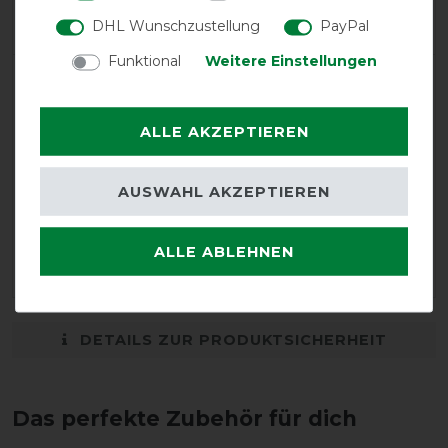
Negative
0%
DHL Wunschzustellung
PayPal
Funktional
Weitere Einstellungen
LATEST REVIEWS
21.05.2025
ALLE AKZEPTIEREN
Tolle Qualität! Wirklich super schön zudem! Flauschigen
Rand und der Schweifriemen ist nicht nur eine Krdel,
sondern richtig stabil!
AUSWAHL AKZEPTIEREN
06.04.2025
ALLE ABLEHNEN
Super Qualität
DETAILS ZUR PRODUKTSICHERHEIT
Das perfekte Zubehör für dich