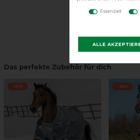
Essenziell
ALLE AKZEPTIER
Das perfekte Zubehör für dich
-10%
-10%