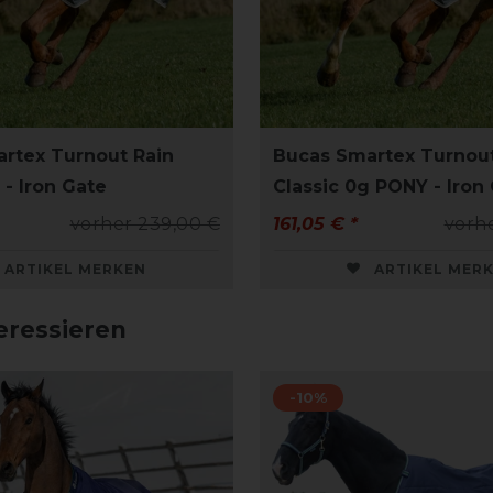
rtex Turnout Rain
Bucas Smartex Turnout
 - Iron Gate
Classic 0g PONY - Iron
vorher 239,00 €
161,05 € *
vorhe
ARTIKEL MERKEN
ARTIKEL MER
eressieren
-10%