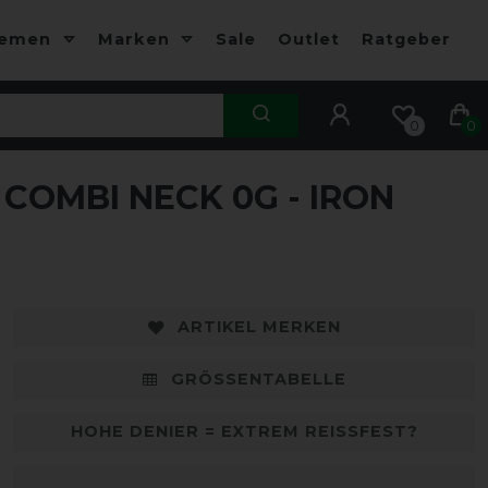
hemen
Marken
Sale
Outlet
Ratgeber
0
0
COMBI NECK 0G - IRON
-10%
-
ARTIKEL MERKEN
GRÖSSENTABELLE
HOHE DENIER = EXTREM REISSFEST?