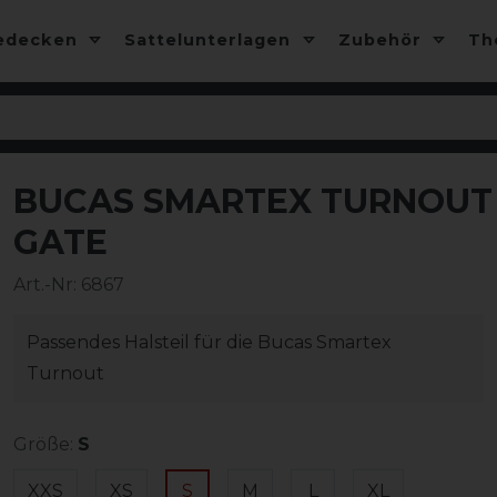
edecken
Sattelunterlagen
Zubehör
T
BUCAS SMARTEX TURNOUT 
-10%
GATE
Art.-Nr:
6867
Passendes Halsteil für die Bucas Smartex
Turnout
Größe:
S
XXS
XS
S
M
L
XL