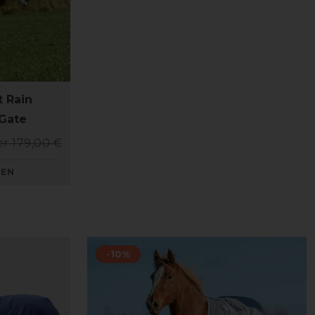
 Rain
 Gate
r 179,00 €
KEN
-10%