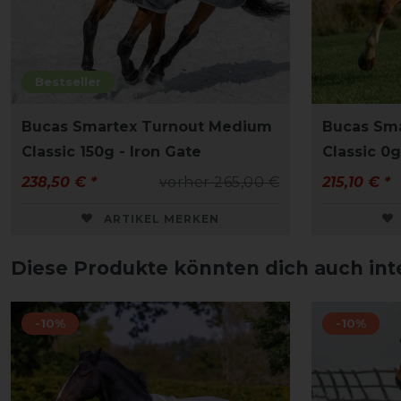
Bestseller
Bucas Smartex Turnout Medium
Bucas Sma
Classic 150g - Iron Gate
Classic 0g
238,50 € *
vorher 265,00 €
215,10 € *
ARTIKEL MERKEN
Diese Produkte könnten dich auch int
-10%
-10%