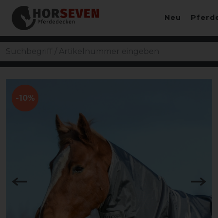
Neu
Pferd
-10%