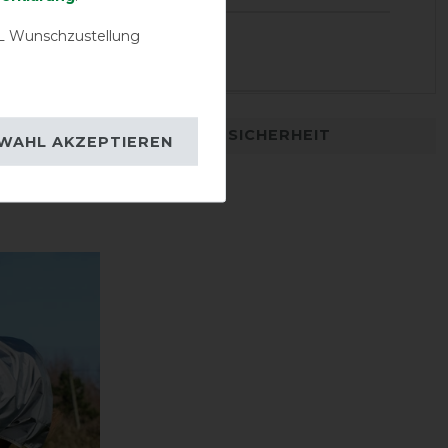
26.10.2020
 Wunschzustellung
en ...
DETAILS ZUR PRODUKTSICHERHEIT
WAHL AKZEPTIEREN