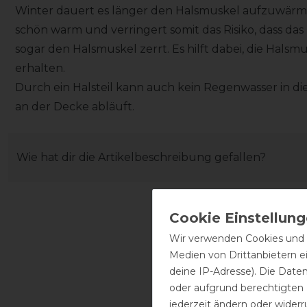
Winter dauert es länger den Halsmuskel aufzuwärmen.
schön warm und verringert somit das Risiko, dass das
sogar den Halsmuskel zerrt. Es hilft dabei, die Hals
erhalten.
Durch ein Halsteil kann auch kein Regenwasser in di
an der Decke abläuft.
Wie hat dir die Artikelbeschreibung gefallen?
Wir verwenden Cookies und ä
Medien von Drittanbietern e
deine IP-Adresse). Die Date
oder aufgrund berechtigten
jederzeit ändern oder widerr