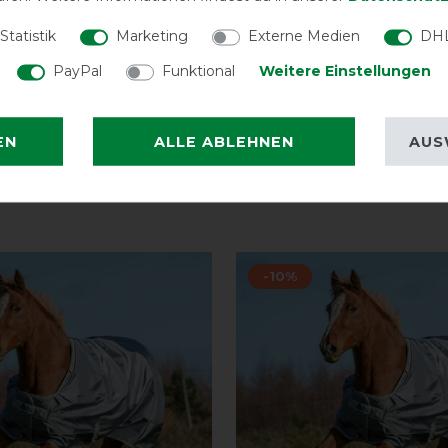
Statistik
Marketing
Externe Medien
DHL
Bucas eb
PayPal
Funktional
Weitere Einstellungen
EN
ALLE ABLEHNEN
AUS
-10%