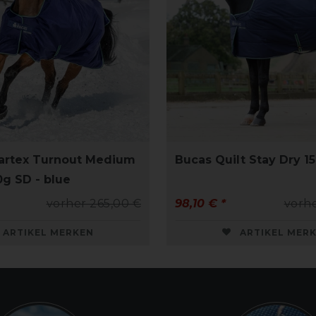
artex Turnout Medium
Bucas Quilt Stay Dry 1
0g SD - blue
vorher 265,00 €
98,10 € *
vorhe
ARTIKEL MERKEN
ARTIKEL MER