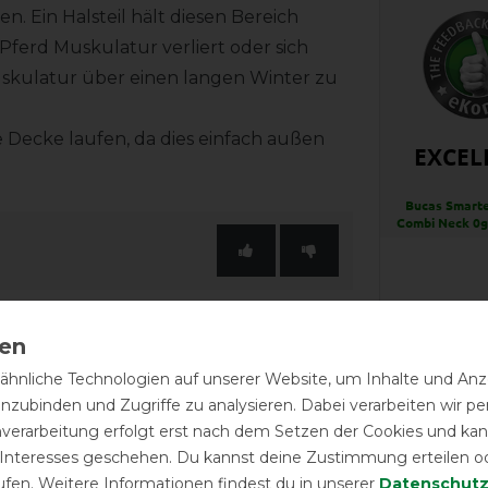
 Ein Halsteil hält diesen Bereich
 Pferd Muskulatur verliert oder sich
muskulatur über einen langen Winter zu
e Decke laufen, da dies einfach außen
EXCEL
Bucas Smarte
Combi Neck 0g 
LATEST R
hnliche Technologien auf unserer Website, um Inhalte und Anze
inzubinden und Zugriffe zu analysieren. Dabei verarbeiten wir 
nverarbeitung erfolgt erst nach dem Setzen der Cookies und kann
Halstei
 Interesses geschehen. Du kannst deine Zustimmung erteilen o
L bestel
ufen. Weitere Informationen findest du in unserer
Daten­schutz