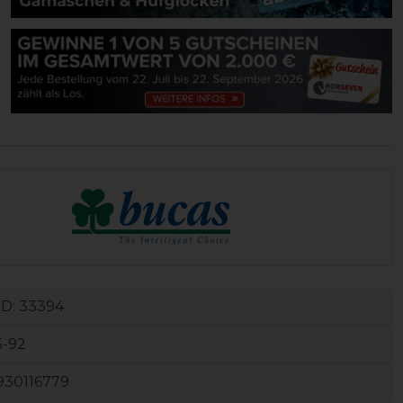
ID:
33394
5-92
930116779