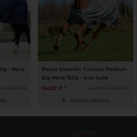
50g - Navy
Bucas Smartex Turnout Medium
Big Neck 150g - Iron Gate
r 109,00 €
242,10 € *
vorher 269,00 €
KEN
ARTIKEL MERKEN