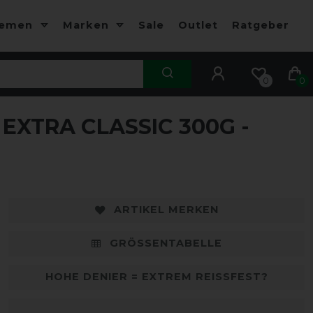
hemen
Marken
Sale
Outlet
Ratgeber
0
0
XTRA CLASSIC 300G -
-10%
-
ARTIKEL MERKEN
GRÖSSENTABELLE
HOHE DENIER = EXTREM REISSFEST?