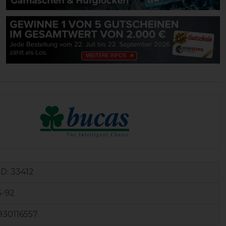
ID:
33412
5-92
930116557