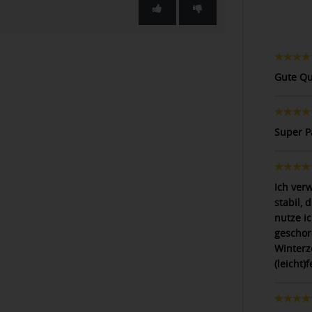
Gute Qu
Super P
Ich ver
stabil, 
nutze i
geschor
Winterz
(leicht)