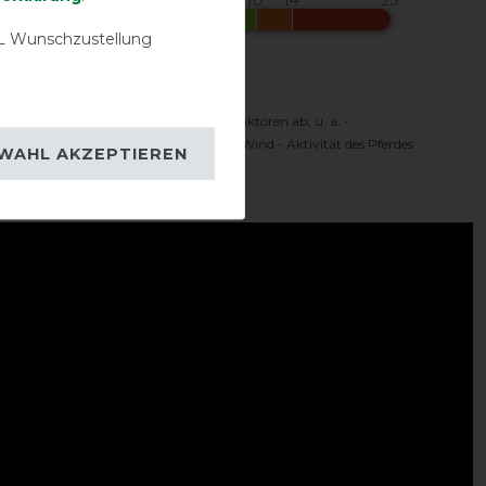
 Wunschzustellung
Komfortbereich
 Temperaturbereich hängt von vielen Faktoren ab, u. a. -
oren - Sonnenschein - Feuchtigkeit - Wind - Aktivität des Pferdes
WAHL AKZEPTIEREN
ideo: