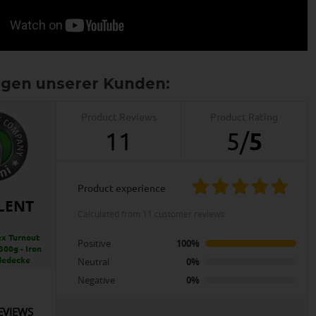
Product Reviews
Product Rating
11
5
/
5
product experience
LENT
calculated from 11 customer reviews
x Turnout
Positive
100%
300g - Iron
dedecke
Neutral
0%
Negative
0%
EVIEWS