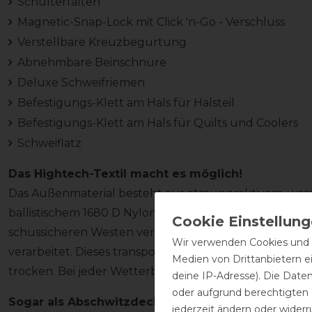
Schulterfalten
Magnetic-Snap-Lock mit Click 'n-Go - Verschluss
Verstellbare Kreuzbegurtung
Abnehmbare Beinschnüre
Deluxe Schweifriemen
Befestigungs-Klett am Hals für Halsteil
Befestigungs-Klett am Hals für Quilts und Coolers
Schweiflatz
Das Hightech-Textil macht es möglich!
Das Außenmaterial besteht aus atmungsaktivem, wa
ballistischem 1680 D Nylon (dieser Stoff wird normaler
schussicheren Westen verwendet!). Das Innenmaterial 
Wir verwenden Cookies und ä
verarbeitet. Dieses transportiert Schweiß und Nässe s
Medien von Drittanbietern e
trocken. Bei jeder Wetterbedingung ist das Pferd v
deine IP-Adresse). Die Date
oder aufgrund berechtigten
Sogar als Abschwitzdecke verwendbar
jederzeit ändern oder widerr