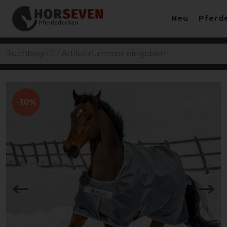
Neu
Pferd
-10%