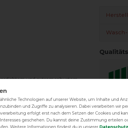
Herstel
Wasch-
Qualität
sserdichtem und extrem robustem
weise für die Herstellung von
ist mit dem Bucas "Stay Dry" Fleece
hnliche Technologien auf unserer Website, um Inhalte und Anze
Reißfest
chnell nach außen und hält das Pferd
inzubinden und Zugriffe zu analysieren. Dabei verarbeiten wir 
on einem ausgeglichenen Klima umgeben.
nverarbeitung erfolgt erst nach dem Setzen der Cookies und kann
Temperat
 Interesses geschehen. Du kannst deine Zustimmung erteilen o
ufen. Weitere Informationen findest du in unserer
Daten­schutz