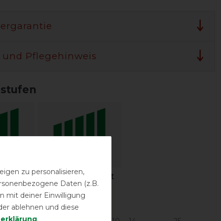
lergarantie
 und Pflegehinweis
sstufen
igen zu personalisieren,
igkeit
Wasserdichtigkeit
personenbezogene Daten (z.B.
 mit deiner Einwilligung
urbereich in °C*
der ablehnen und diese
­erklärung
.