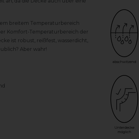
t an, da die Decke auch über eine
 einem breitem Temperaturbereich
. Der Komfort-Temperaturbereich der
cke ist robust, reißfest, wasserdicht,
ublich? Aber wahr!
abschwitzend
end
Unterdecke
möglich