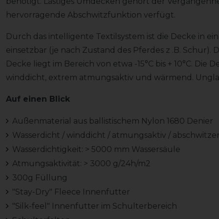
benötigt. Lästiges Umdecken gehört der Vergangenhei
hervorragende Abschwitzfunktion verfügt.
Durch das intelligente Textilsystem ist die Decke in
einsetzbar (je nach Zustand des Pferdes z .B. Schur)
Decke liegt im Bereich von etwa -15°C bis + 10°C. Die De
winddicht, extrem atmungsaktiv und wärmend. Ungla
Auf einen Blick
Außenmaterial aus ballistischem Nylon 1680 Denier
Wasserdicht / winddicht / atmungsaktiv / abschwitz
Wasserdichtigkeit: > 5000 mm Wassersäule
Atmungsaktivität: > 3000 g/24h/m2
300g Füllung
"Stay-Dry" Fleece Innenfutter
"Silk-feel" Innenfutter im Schulterbereich