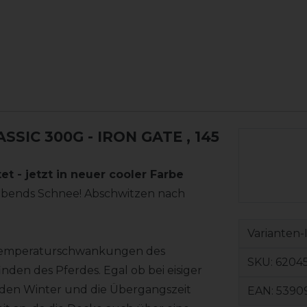
SIC 300G - IRON GATE
, 145
t - jetzt in neuer cooler Farbe
 abends Schnee! Abschwitzen nach
Varianten-
e Temperaturschwankungen des
SKU:
6204
nden des Pferdes. Egal ob bei eisiger
r den Winter und die Übergangszeit
EAN:
5390