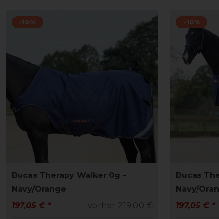
-10%
-10%
Bucas Therapy Walker 0g -
Bucas The
Navy/Orange
Navy/Ora
197,05 € *
vorher 219,00 €
197,05 € *