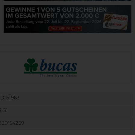
ID:
61963
-51
930154269