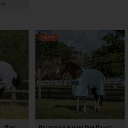
KEN
-20%
 - Blue
Horseware Amigo Bug Buster