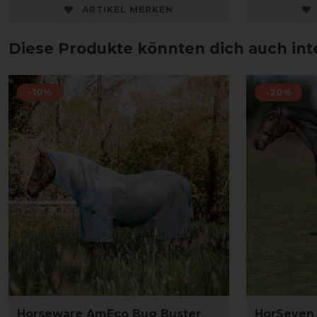
ARTIKEL MERKEN
Diese Produkte könnten dich auch int
-10%
-20%
Horseware AmEco Bug Buster
HorSeven