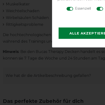
Muskelkater
Essenziell
Weichteilschaden
Wirbelsäulen Schäden
Rittigkeitsprobleme
ALLE AKZEPTIER
Die hochtechnologischen Decken der Bucas Therapy S
während des Trainings und des Wettkampfs zu unter
Hinweis
: Bei den Bucas Therapy Decken handelt es s
können sie 7 Tage die Woche und 24 Stunden am Tag
Wie hat dir die Artikelbeschreibung gefallen?
Das perfekte Zubehör für dich