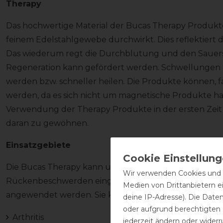
Therapy
Das hochwertige Material der Bucas Therapy Produkte 
feinem Edelstahlgewebe durchwirkt. Dies reflektiert 
Das wiederum regt die Durchblutung und den Sauerstof
Regeneration kann gefördert werden. Schwellunge
werden bzw. schneller heilen. Die Produkte können, f
werden, da es sich nicht um magnetische Produkte ha
Verwendung der Therapy Produkte in der ersten Zei
daran zu gewöhnen.
Einsatzgebiete
Die Bucas Therapy kann unterstützend zur Therapie v
Wir verwenden Cookies und ä
Rückenbeschwerden eingesetzt werden. Aber auch 
Medien von Drittanbietern e
angewendet werden. Sie kann dazu beitragen eine Vi
deine IP-Adresse). Die Date
oder aufgrund berechtigten
Arthritis
jederzeit ändern oder widerr