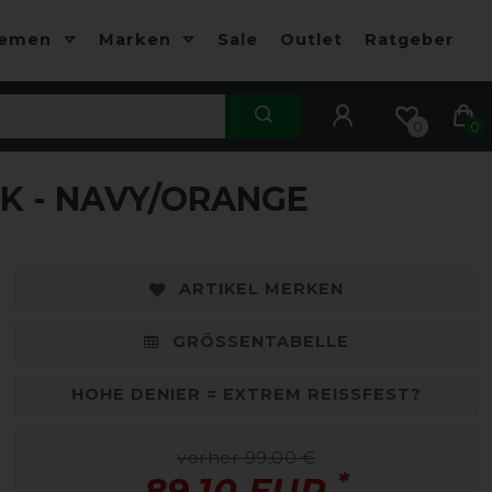
hemen
Marken
Sale
Outlet
Ratgeber
0
0
K - NAVY/ORANGE
-10%
-
ARTIKEL MERKEN
GRÖSSENTABELLE
HOHE DENIER = EXTREM REISSFEST?
vorher 99,00 €
*
89,10 EUR