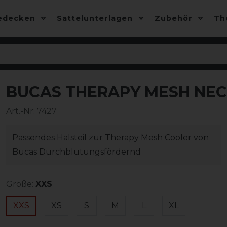
edecken
Sattelunterlagen
Zubehör
T
BUCAS THERAPY MESH NEC
-10%
Art.-Nr:
7427
Passendes Halsteil zur Therapy Mesh Cooler von
Bucas Durchblutungsfördernd
Größe:
XXS
XXS
XS
S
M
L
XL