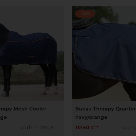
-10%
rapy Mesh Cooler -
Bucas Therapy Quarter
nge
navy/orange
vorher 219,00 €
112,50 € *
vorh