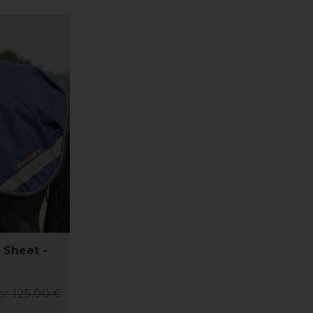
 Sheet -
er 125,00 €