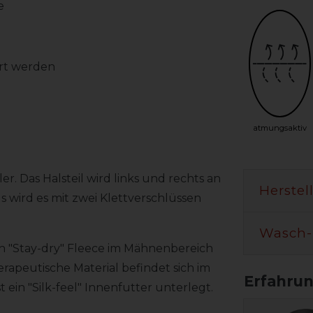
e
rt werden
atmungsaktiv
r. Das Halsteil wird links und rechts an
Herstel
ls wird es mit zwei Klettverschlüssen
Wasch-
en "Stay-dry" Fleece im Mähnenbereich
apeutische Material befindet sich im
in "Silk-feel" Innenfutter unterlegt.