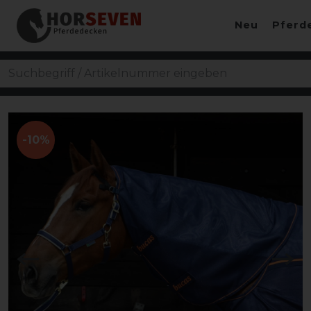
Neu
Pferd
-10%