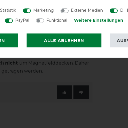
Statistik
Marketing
Externe Medien
DHL
PayPal
Funktional
Weitere Einstellungen
EN
ALLE ABLEHNEN
AUS
erie sind eine gute Wahl Dein Pferd
stützen.
ich
nicht
um Magnetfelddecken. Daher
 getragen werden.