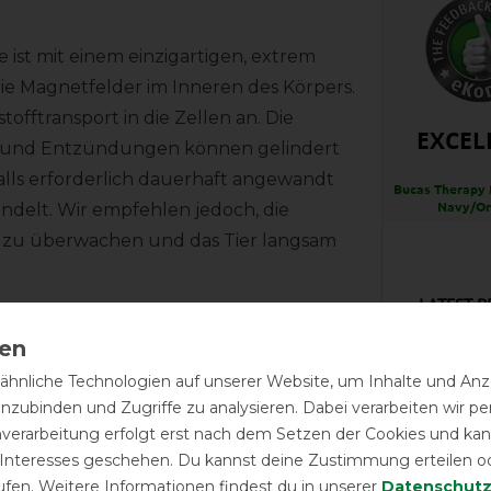
ist mit einem einzigartigen, extrem
die Magnetfelder im Inneren des Körpers.
ftransport in die Zellen an. Die
EXCEL
n und Entzündungen können gelindert
alls erforderlich dauerhaft angewandt
Bucas Therapy 
Navy/O
ndelt. Wir empfehlen jedoch, die
t zu überwachen und das Tier langsam
LATEST R
on chronischer Arthritis und
hnliche Technologien auf unserer Website, um Inhalte und Anze
vorbeugend kann die Decke
inzubinden und Zugriffe zu analysieren. Dabei verarbeiten wir 
elzahl von Beschwerden zu verhindern:
Nur zu 
nverarbeitung erfolgt erst nach dem Setzen der Cookies und kann
 Interesses geschehen. Du kannst deine Zustimmung erteilen o
ufen. Weitere Informationen findest du in unserer
Daten­schutz