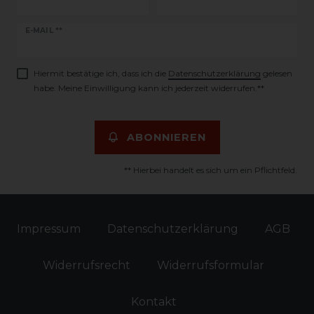
Newsletter
E-MAIL **
Honig
Hiermit bestätige ich, dass ich die
Daten­schutz­erklärung
gelesen
habe. Meine Einwilligung kann ich jederzeit widerrufen.**
ABONNIEREN
** Hierbei handelt es sich um ein Pflichtfeld.
Impressum
Daten­schutz­erklärung
AGB
Widerrufs­recht
Widerrufs­formular
Kontakt