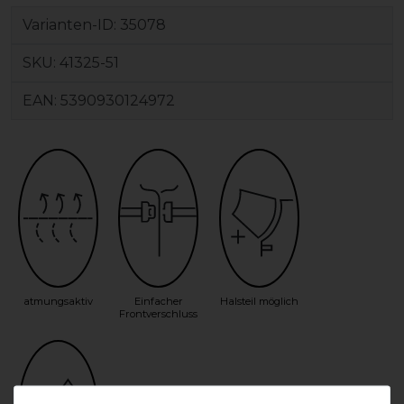
Varianten-ID:
35078
SKU:
41325-51
EAN:
5390930124972
atmungsaktiv
Einfacher
Halsteil möglich
Frontverschluss