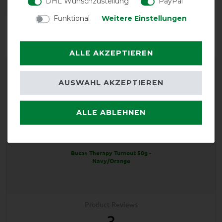
DHL Wunschzustellung
PayPal
Funktional
Weitere Einstellungen
Reißfestigkeit
Wasserdichtigkeit
ALLE AKZEPTIEREN
AUSWAHL AKZEPTIEREN
ALLE ABLEHNEN
EXCELLENT
Bucas Therapy Turnout 50g -
Navy/Orange
Product Reviews
3