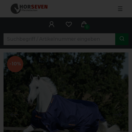
☰
0
-10%