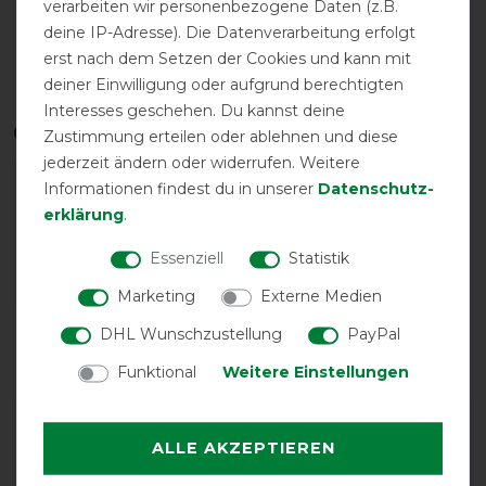
verarbeiten wir personenbezogene Daten (z.B.
deine IP-Adresse). Die Datenverarbeitung erfolgt
erst nach dem Setzen der Cookies und kann mit
V-Front-
wasserdicht
Verschluss
deiner Einwilligung oder aufgrund berechtigten
Interesses geschehen. Du kannst deine
Qualitätsstufen
Zustimmung erteilen oder ablehnen und diese
jederzeit ändern oder widerrufen. Weitere
Informationen findest du in unserer
Daten­schutz­
erklärung
.
Essenziell
Statistik
Marketing
Externe Medien
Reißfestigkeit
Wasserdichtigkeit
DHL Wunschzustellung
PayPal
Funktional
Weitere Einstellungen
ALLE AKZEPTIEREN