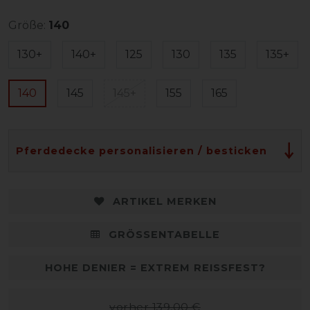
Größe:
140
130+
140+
125
130
135
135+
140
145
145+
155
165
Pferdedecke personalisieren / besticken
ARTIKEL MERKEN
GRÖSSENTABELLE
HOHE DENIER = EXTREM REISSFEST?
vorher 139,00 €