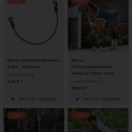
-13%
-13%
Busse Hinterhandriemen
Busse
Tube - schwarz
Führanlagendecke
Walking 100g - navy
vorher 4,90 €
4,25 € *
vorher 99,00 €
86,10 € *
ARTIKEL MERKEN
ARTIKEL MERKEN
-13%
-13%