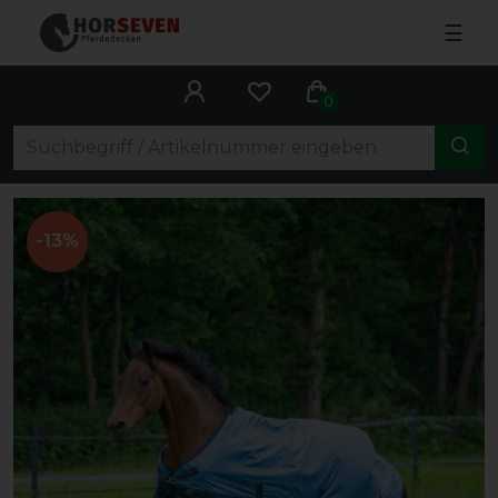
☰
0
-13%