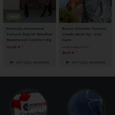
Neu
Kentucky Horsewear
Bucas Smartex Turnout
Turnout Rug All Weather
Combi Neck 0g - Iron
Waterproof Comfort 0g
Gate
124,95 € *
vorher 89,00 €
80,10 € *
ARTIKEL MERKEN
ARTIKEL MERKEN