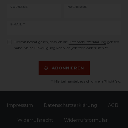
VORNAME
NACHNAME
Newsletter
E-MAIL **
Honig
Hiermit bestätige ich, dass ich die
Daten­schutz­erklärung
gelesen
habe. Meine Einwilligung kann ich jederzeit widerrufen.**
ABONNIEREN
** Hierbei handelt es sich um ein Pflichtfeld.
Impressum
Daten­schutz­erklärung
AGB
Widerrufs­recht
Widerrufs­formular