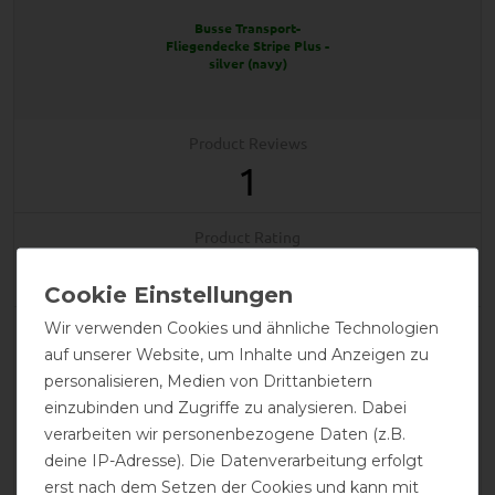
Busse Transport-
Fliegendecke Stripe Plus -
silver (navy)
Product Reviews
1
Product Rating
5
/
5
Wir verwenden Cookies und ähnliche Technologien
product experience
auf unserer Website, um Inhalte und Anzeigen zu
personalisieren, Medien von Drittanbietern
einzubinden und Zugriffe zu analysieren. Dabei
calculated from 1 customer reviews
verarbeiten wir personenbezogene Daten (z.B.
deine IP-Adresse). Die Datenverarbeitung erfolgt
Positive
100%
erst nach dem Setzen der Cookies und kann mit