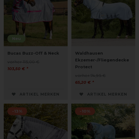
Neu
Bucas Buzz-Off & Neck
Waldhausen
Ekzemer-/Fliegendecke
vorher 115,00 €
Protect
103,50 € *
vorher 74,95 €
65,20 € *
ARTIKEL MERKEN
ARTIKEL MERKEN
-13%
-10%