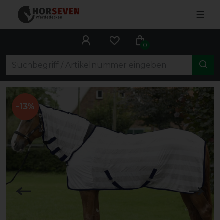
☰
0
-13%