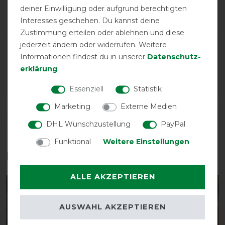
Neutral
0%
deiner Einwilligung oder aufgrund berechtigten
Negative
0%
Interesses geschehen. Du kannst deine
Zustimmung erteilen oder ablehnen und diese
jederzeit ändern oder widerrufen. Weitere
LATEST REVIEWS
Informationen findest du in unserer
Daten­schutz­
19.08.2023
erklärung
.
Leichte, aber robuste Decke
Essenziell
Statistik
Marketing
Externe Medien
DETAILS ZUR PRODUKTSICHERHEIT
DHL Wunschzustellung
PayPal
Funktional
Weitere Einstellungen
Das perfekte Zubehör für dich
ALLE AKZEPTIEREN
-13%
-14%
AUSWAHL AKZEPTIEREN