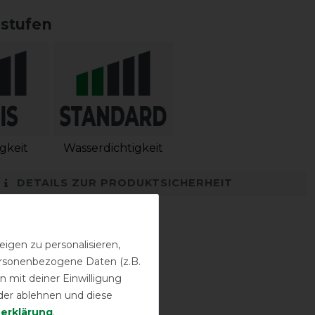
sstufen
igkeit
Wasserdichtigkeit
DETAILS ZUR PRODUKTSICHERHEIT
igen zu personalisieren,
personenbezogene Daten (z.B.
 mit deiner Einwilligung
der ablehnen und diese
­erklärung
.