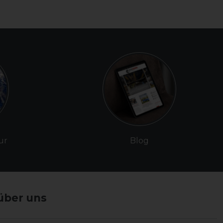
ur
Blog
über uns