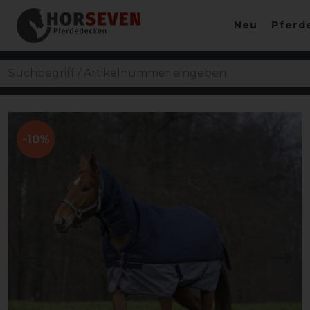
Neu
Pferd
-10%