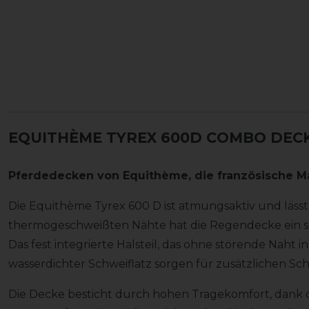
EQUITHÈME TYREX 600D COMBO DECK
Pferdedecken von
Equithème
, die französische M
Die Equithème Tyrex 600 D ist atmungsaktiv und läss
thermogeschweißten Nähte hat die Regendecke ein se
Das fest integrierte Halsteil, das ohne störende Naht in
wasserdichter Schweiflatz sorgen für zusätzlichen Sch
Die Decke besticht durch hohen Tragekomfort, dank de