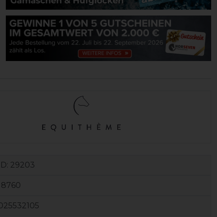
ID:
29203
18760
025532105