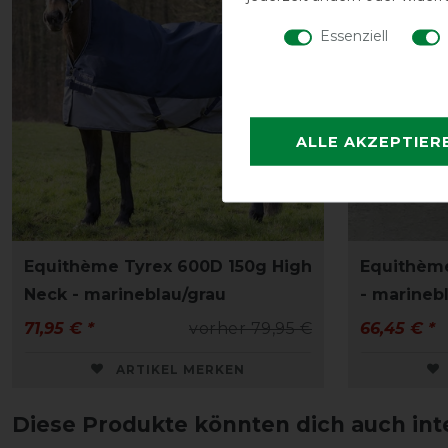
Essenziell
ALLE AKZEPTIER
Equithème Tyrex 600D 150g High
Equithèm
Neck - marineblau/grau
- marineb
71,95 € *
vorher 79,95 €
66,45 € *
ARTIKEL MERKEN
Diese Produkte könnten dich auch int