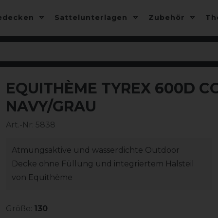
edecken
Sattelunterlagen
Zubehör
T
EQUITHÈME TYREX 600D C
-10%
NAVY/GRAU
Art.-Nr:
5838
Atmungsaktive und wasserdichte Outdoor
Decke ohne Füllung und integriertem Halsteil
von Equithème
Größe:
130