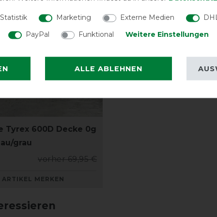
Statistik
Marketing
Externe Medien
DHL
PayPal
Funktional
Weitere Einstellungen
EN
ALLE ABLEHNEN
AUS
e Tyrex 600D Decke 0g
lau/grau
vorher 69,95 €
ARTIKEL MERKEN
eressieren