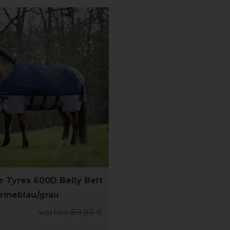
 Tyrex 600D Belly Belt
rineblau/grau
vorher 89,95 €