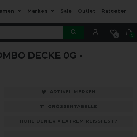
hemen
Marken
Sale
Outlet
Ratgeber
0
0
OMBO DECKE 0G -
-10%
-
ARTIKEL MERKEN
GRÖSSENTABELLE
HOHE DENIER = EXTREM REISSFEST?