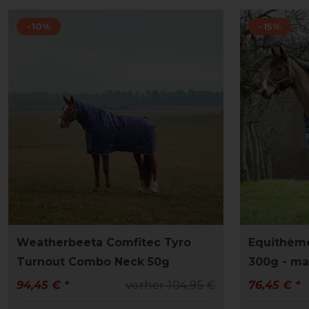
-10%
-15%
Weatherbeeta Comfitec Tyro
Equithème
Turnout Combo Neck 50g
300g - ma
94,45 € *
vorher 104,95 €
76,45 € *