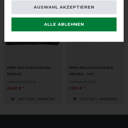
AUSWAHL AKZEPTIEREN
-15%
-15%
ALLE ABLEHNEN
HKM Abschwitzdecke
HKM Abschwitzdecke
Madrid
Alaska - rot
vorher 30,95 €
vorher 31,95 €
26,30 € *
27,15 € *
ARTIKEL MERKEN
ARTIKEL MERKEN