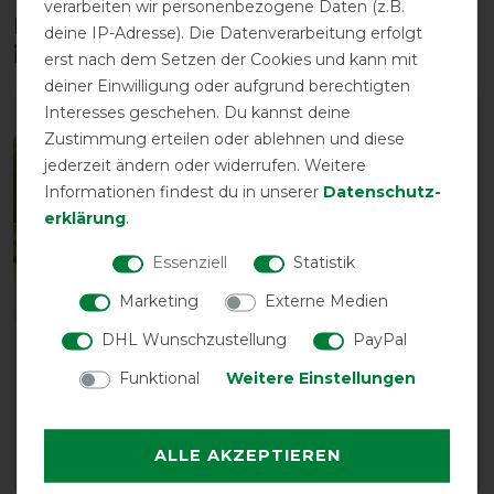
verarbeiten wir personenbezogene Daten (z.B.
Diese Produkte könnten dich auch
deine IP-Adresse). Die Datenverarbeitung erfolgt
interessieren
erst nach dem Setzen der Cookies und kann mit
deiner Einwilligung oder aufgrund berechtigten
Interesses geschehen. Du kannst deine
-10%
-15%
Zustimmung erteilen oder ablehnen und diese
jederzeit ändern oder widerrufen. Weitere
Informationen findest du in unserer
Daten­schutz­
erklärung
.
Essenziell
Statistik
Marketing
Externe Medien
DHL Wunschzustellung
PayPal
Bucas Therapy Cooler -
HKM Abschwitzdecke
Navy/Orange
Madrid
Funktional
Weitere Einstellungen
vorher 175,00 €
vorher 30,95 €
157,50 € *
26,30 € *
ALLE AKZEPTIEREN
ARTIKEL MERKEN
ARTIKEL MERKEN