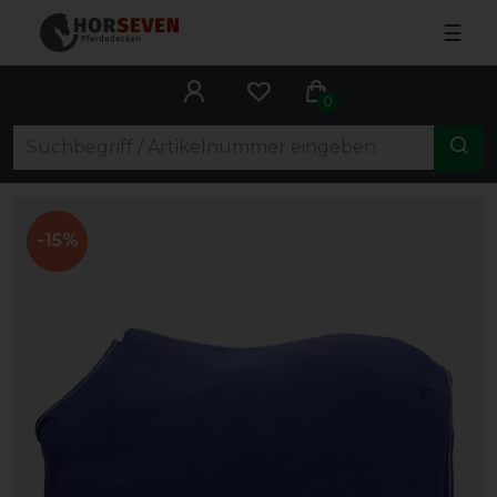
☰
0
-15%