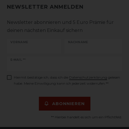
NEWSLETTER ANMELDEN
Newsletter abonnieren und 5 Euro Prämie für
deinen nächsten Einkauf sichern
VORNAME
NACHNAME
Newsletter
E-MAIL **
Honig
Hiermit bestätige ich, dass ich die
Daten­schutz­erklärung
gelesen
habe. Meine Einwilligung kann ich jederzeit widerrufen.**
ABONNIEREN
** Hierbei handelt es sich um ein Pflichtfeld.