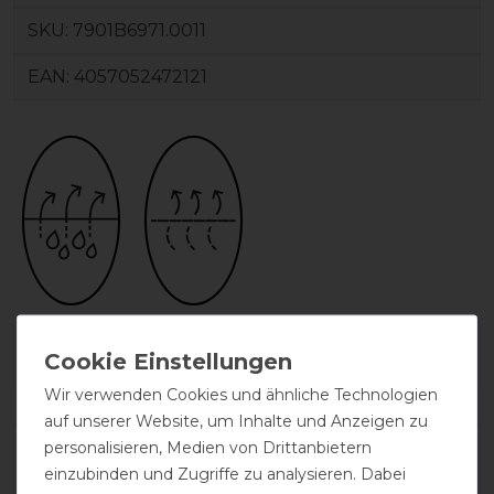
SKU:
7901B6971.0011
EAN:
4057052472121
abschwitzend
atmungsaktiv
Wir verwenden Cookies und ähnliche Technologien
DETAILS ZUR PRODUKTSICHERHEIT
auf unserer Website, um Inhalte und Anzeigen zu
personalisieren, Medien von Drittanbietern
einzubinden und Zugriffe zu analysieren. Dabei