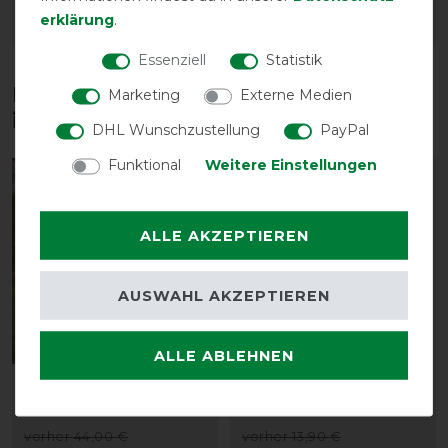
erklärung
.
ARTIKEL MERKEN
ARTIKEL MERKEN
Essenziell
Statistik
Diese Produkte könnten dich auch
Marketing
Externe Medien
interessieren
DHL Wunschzustellung
PayPal
Funktional
Weitere Einstellungen
-13%
-10%
ALLE AKZEPTIEREN
AUSWAHL AKZEPTIEREN
Neu
ALLE ABLEHNEN
Busse Liner Noorvik SL
Back on Track
100g
Hundehalsband Charlie
vorher 44,00 €
vorher 13,90 €