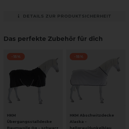
DETAILS ZUR PRODUKTSICHERHEIT
Das perfekte Zubehör für dich
-15%
-15%
HKM
HKM Abschwitzdecke
Übergangsstalldecke
Alaska -
Baumwolle 0g - schwarz
hellgrau/dunkelblau