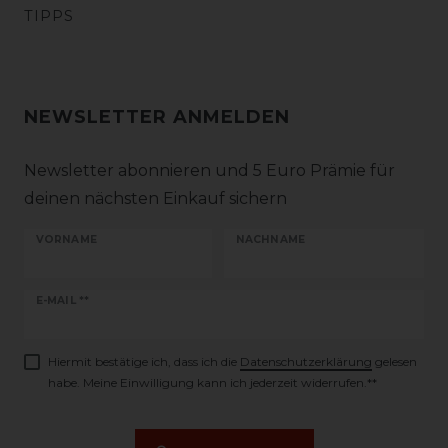
TIPPS
NEWSLETTER ANMELDEN
Newsletter abonnieren und 5 Euro Prämie für
deinen nächsten Einkauf sichern
VORNAME
NACHNAME
Newsletter
E-MAIL **
Honig
Hiermit bestätige ich, dass ich die
Daten­schutz­erklärung
gelesen
habe. Meine Einwilligung kann ich jederzeit widerrufen.**