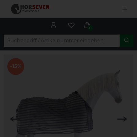
☰
0
-15%