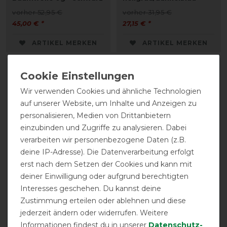
vorher 52,95 €
vorher 31,95 €
45,00 € *
27,15 € *
ARTIKEL MERKEN
ARTIKEL MERKEN
-15%
-25%
Wir verwenden Cookies und ähnliche Technologien
auf unserer Website, um Inhalte und Anzeigen zu
personalisieren, Medien von Drittanbietern
einzubinden und Zugriffe zu analysieren. Dabei
verarbeiten wir personenbezogene Daten (z.B.
deine IP-Adresse). Die Datenverarbeitung erfolgt
erst nach dem Setzen der Cookies und kann mit
HKM Ekzemerdecke -
HKM Nieren-
deiner Einwilligung oder aufgrund berechtigten
zebra
Abschwitzdecke -
Interesses geschehen. Du kannst deine
dunkelblau
vorher 94,95 €
Zustimmung erteilen oder ablehnen und diese
80,70 € *
vorher 46,95 €
jederzeit ändern oder widerrufen. Weitere
35,20 € *
Informationen findest du in unserer
Daten­schutz­