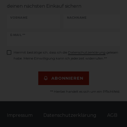
deinen nächsten Einkauf sichern
VORNAME
NACHNAME
Newsletter
E-MAIL **
Honig
Hiermit bestätige ich, dass ich die
Daten­schutz­erklärung
gelesen
habe. Meine Einwilligung kann ich jederzeit widerrufen.**
ABONNIEREN
** Hierbei handelt es sich um ein Pflichtfeld.
Impressum
Daten­schutz­erklärung
AGB