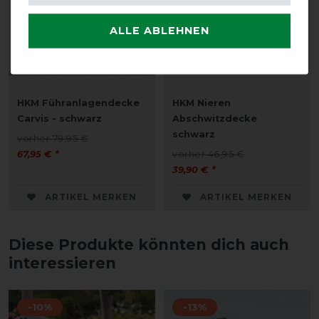
ALLE ABLEHNEN
HKM Führanlagendecke
HKM Nieren
Carvis - schwarz
Abschwitzdecke
schwarz
vorher 79,95 €
67,95 € *
vorher 46,95 €
39,90 € *
ARTIKEL MERKEN
ARTIKEL MERKEN
Diese Produkte könnten dich auch
interessieren
-10%
-13%