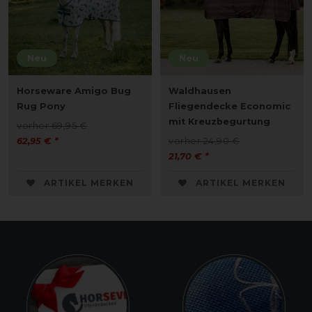
Neu
Neu
Horseware Amigo Bug
Waldhausen
Rug Pony
Fliegendecke Economic
mit Kreuzbegurtung
vorher 69,95 €
62,95 € *
vorher 24,90 €
21,70 € *
ARTIKEL MERKEN
ARTIKEL MERKEN