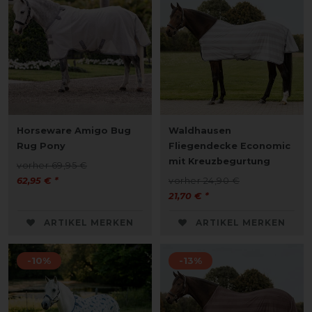
Horseware Amigo Bug
Waldhausen
Rug Pony
Fliegendecke Economic
mit Kreuzbegurtung
vorher 69,95 €
62,95 € *
vorher 24,90 €
21,70 € *
ARTIKEL MERKEN
ARTIKEL MERKEN
-10%
-13%