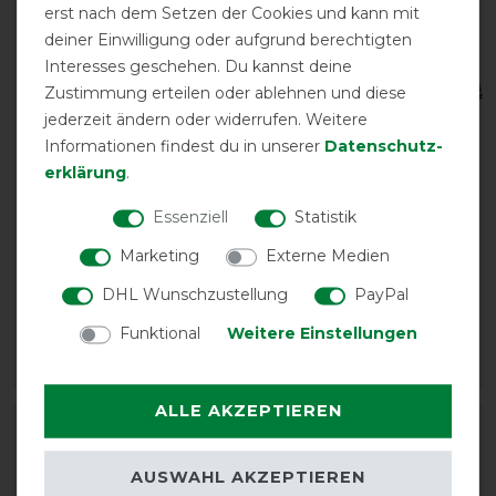
erst nach dem Setzen der Cookies und kann mit
deiner Einwilligung oder aufgrund berechtigten
Interesses geschehen. Du kannst deine
Zustimmung erteilen oder ablehnen und diese
jederzeit ändern oder widerrufen. Weitere
Informationen findest du in unserer
Daten­schutz­
erklärung
.
Essenziell
Statistik
HKM
HKM Ekzemerdecke -
Übergangsstalldecke
zebra
Marketing
Externe Medien
Baumwolle 0g - schwarz
vorher 94,95 €
DHL Wunschzustellung
PayPal
vorher 52,95 €
80,70 € *
45,00 € *
Funktional
Weitere Einstellungen
ARTIKEL MERKEN
ARTIKEL MERKEN
ALLE AKZEPTIEREN
-15%
-15%
AUSWAHL AKZEPTIEREN