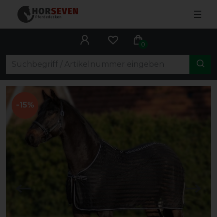
☰
0
-15%