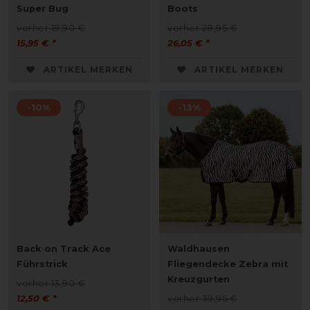
Super Bug
Boots
vorher 19,90 €
vorher 28,95 €
15,95 € *
26,05 € *
ARTIKEL MERKEN
ARTIKEL MERKEN
-10%
-13%
Back on Track Ace
Waldhausen
Führstrick
Fliegendecke Zebra mit
Kreuzgurten
vorher 13,90 €
12,50 € *
vorher 39,95 €