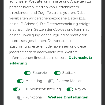
auf unserer Website, um Inhalte und Anzeigen zu
Abkletten
vorher 17,90 €
personalisieren, Medien von Drittanbietern
15,25 € *
vorher 41,95 €
einzubinden und Zugriffe zu analysieren. Dabei
35,65 € *
verarbeiten wir personenbezogene Daten (z.B.
ARTIKEL MERKEN
ARTIKEL MERKEN
deine IP-Adresse). Die Datenverarbeitung erfolgt
erst nach dem Setzen der Cookies und kann mit
-15%
deiner Einwilligung oder aufgrund berechtigten
Interesses geschehen. Du kannst deine
Zustimmung erteilen oder ablehnen und diese
jederzeit ändern oder widerrufen. Weitere
Informationen findest du in unserer
Daten­schutz­
erklärung
.
Essenziell
Statistik
Marketing
Externe Medien
KerbEX Insektenschutz
HKM
Grün ohne Knoblauch 1L
Fliegenschutzmaske
DHL Wunschzustellung
PayPal
extra weich und
36,85 € *
Funktional
Weitere Einstellungen
elastisch
1
Liter
| 36,85 € / Liter
vorher 25,95 €