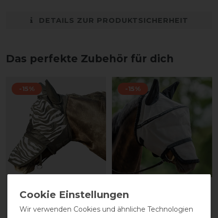
DETAILS ZUR PRODUKTSICHERHEIT
Das perfekte Zubehör für dich
-15%
-15%
HKM
HKM
Fliegenschutzmaske
Fliegenschutzmaske mit
Wir verwenden Cookies und ähnliche Technologien
Zebra mit Nüsternschutz
Nüsternschutz zum