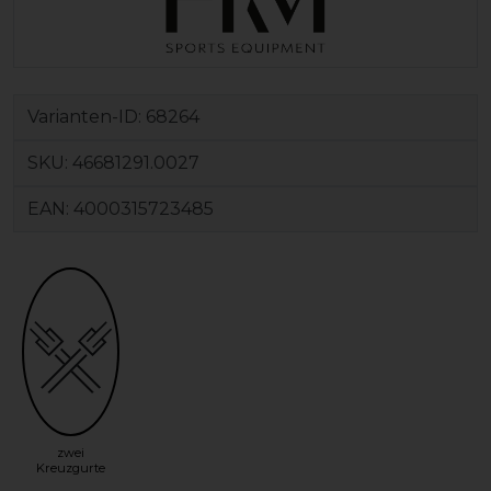
Varianten-ID:
68264
SKU:
46681291.0027
EAN:
4000315723485
zwei
Kreuzgurte