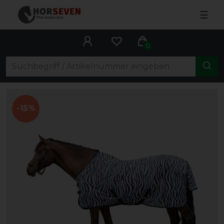
☰
0
-15%