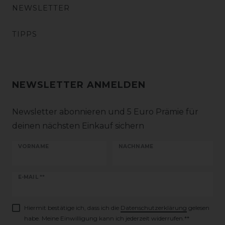
NEWSLETTER
TIPPS
NEWSLETTER ANMELDEN
Newsletter abonnieren und 5 Euro Prämie für
deinen nächsten Einkauf sichern
VORNAME
NACHNAME
Newsletter
E-MAIL **
Honig
Hiermit bestätige ich, dass ich die
Daten­schutz­erklärung
gelesen
habe. Meine Einwilligung kann ich jederzeit widerrufen.**