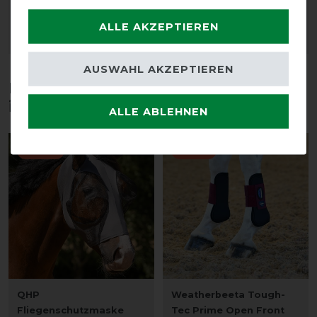
22,05 € *
ALLE AKZEPTIEREN
ARTIKEL MERKEN
ARTIKEL MERKEN
AUSWAHL AKZEPTIEREN
Diese Produkte könnten dich auch
interessieren
ALLE ABLEHNEN
-20%
-10%
QHP
Weatherbeeta Tough-
Fliegenschutzmaske
Tec Prime Open Front