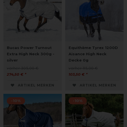
Bucas Power Turnout
Equithème Tyrex 1200D
Extra High Neck 300g -
Aisance High Neck
silver
Decke 0g
vorher 305,00 €
vorher 115,00 €
274,50 € *
103,50 € *
ARTIKEL MERKEN
ARTIKEL MERKEN
-10%
-10%