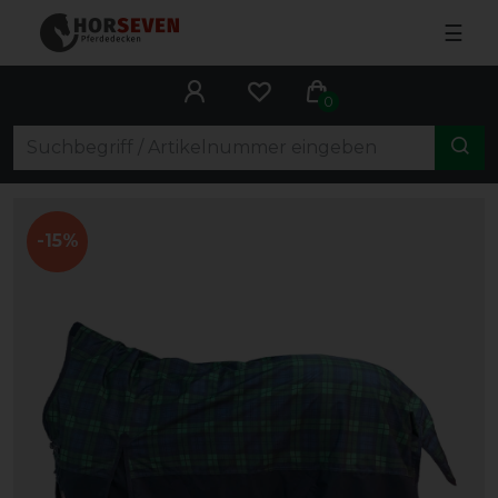
☰
0
-15%