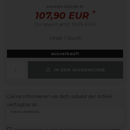
vorher 126,95 €
*
107,90 EUR
Du sparst jetzt 19,05 EUR
Inhalt
1
Stück
ausverkauft
IN DEN WARENKORB
Gerne informieren wir dich, sobald der Artikel
verfügbar ist.
E-MAIL-ADRESSE
Hiermit bestätige ich, dass ich die
Daten­schutz­erklärung
gelesen