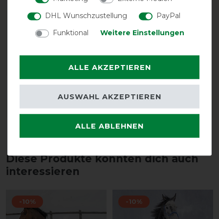
DHL Wunschzustellung
PayPal
Funktional
Weitere Einstellungen
ALLE AKZEPTIEREN
Reißfestigkeit
Wasserdichtigkeit
AUSWAHL AKZEPTIEREN
DETAILS ZUR PRODUKTSICHERHEIT
ALLE ABLEHNEN
Diese Produkte könnten dich auch
interessieren
-10%
-10%