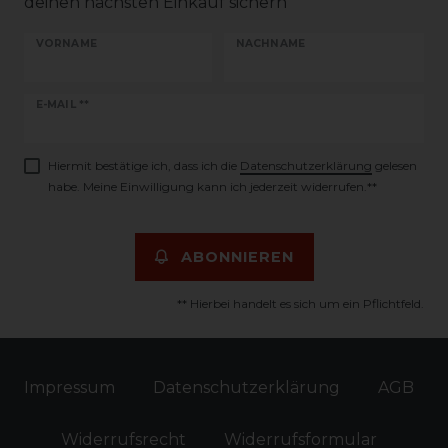
deinen nächsten Einkauf sichern
VORNAME
NACHNAME
Newsletter
E-MAIL **
Honig
Hiermit bestätige ich, dass ich die
Daten­schutz­erklärung
gelesen
habe. Meine Einwilligung kann ich jederzeit widerrufen.**
ABONNIEREN
** Hierbei handelt es sich um ein Pflichtfeld.
Impressum
Daten­schutz­erklärung
AGB
Widerrufs­recht
Widerrufs­formular