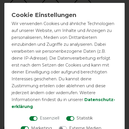
Wir verwenden Cookies und ähnliche Technologien
auf unserer Website, um Inhalte und Anzeigen zu
personalisieren, Medien von Drittanbietern
einzubinden und Zugriffe zu analysieren. Dabei
zwei
atmungsaktiv
Doppelter
Kreuzgurte
Frontverschluss
verarbeiten wir personenbezogene Daten (z.B.
deine IP-Adresse). Die Datenverarbeitung erfolgt
erst nach dem Setzen der Cookies und kann mit
deiner Einwilligung oder aufgrund berechtigten
Interesses geschehen. Du kannst deine
Zustimmung erteilen oder ablehnen und diese
jederzeit ändern oder widerrufen. Weitere
Informationen findest du in unserer
Daten­schutz­
erklärung
.
Gehfalte
High Neck
wasserdicht
Essenziell
Statistik
Qualitätsstufen
Marketing
Externe Medien