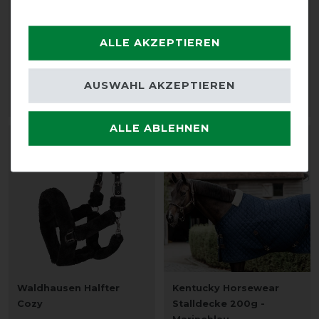
Waldhausen Halfter
HKM
Cozy
Übergangsstalldecke
Baumwolle 0g - schwarz
ALLE AKZEPTIEREN
vorher 21,90 €
19,05 € *
vorher 52,95 €
45,00 € *
AUSWAHL AKZEPTIEREN
ARTIKEL MERKEN
ARTIKEL MERKEN
ALLE ABLEHNEN
-13%
-17%
Waldhausen Halfter
Kentucky Horsewear
Cozy
Stalldecke 200g -