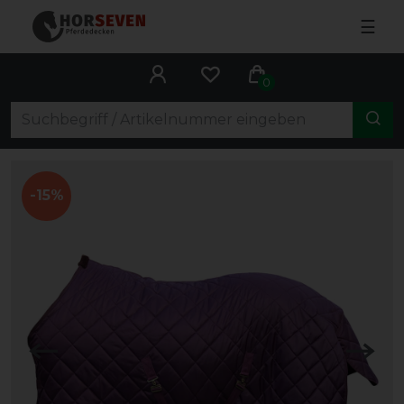
☰
0
-15%