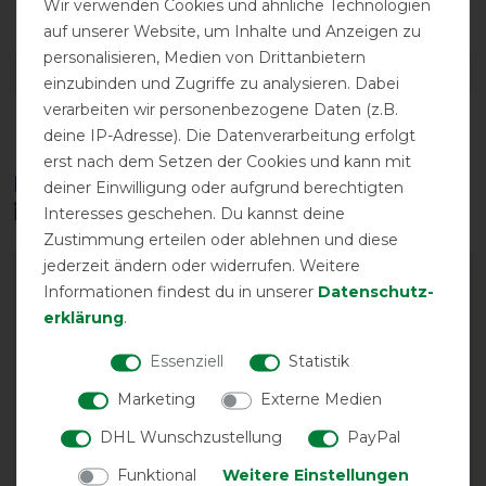
Wir verwenden Cookies und ähnliche Technologien
Frontverschluss
auf unserer Website, um Inhalte und Anzeigen zu
personalisieren, Medien von Drittanbietern
DETAILS ZUR PRODUKTSICHERHEIT
einzubinden und Zugriffe zu analysieren. Dabei
verarbeiten wir personenbezogene Daten (z.B.
deine IP-Adresse). Die Datenverarbeitung erfolgt
erst nach dem Setzen der Cookies und kann mit
Diese Produkte könnten dich auch
deiner Einwilligung oder aufgrund berechtigten
interessieren
Interesses geschehen. Du kannst deine
Zustimmung erteilen oder ablehnen und diese
jederzeit ändern oder widerrufen. Weitere
-13%
-15%
Informationen findest du in unserer
Daten­schutz­
erklärung
.
Essenziell
Statistik
Marketing
Externe Medien
DHL Wunschzustellung
PayPal
Funktional
Weitere Einstellungen