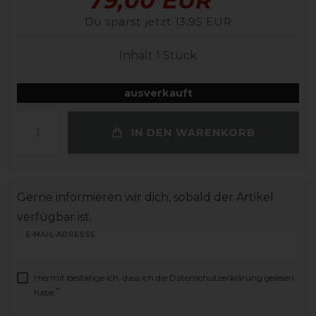
79,00 EUR
Du sparst jetzt 13,95 EUR
Inhalt
1
Stück
ausverkauft
IN DEN WARENKORB
Gerne informieren wir dich, sobald der Artikel
verfügbar ist.
E-MAIL-ADRESSE
Hiermit bestätige ich, dass ich die
Daten­schutz­erklärung
gelesen
*
habe.