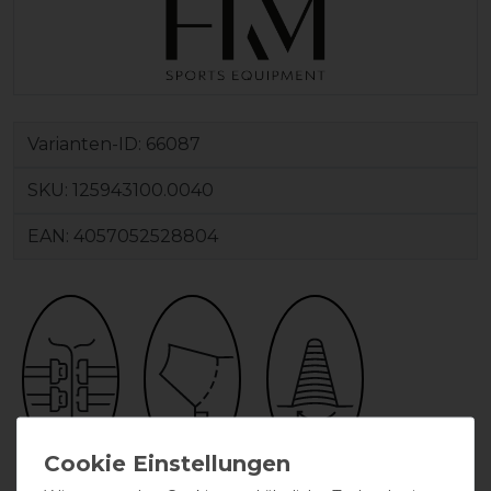
Varianten-ID:
66087
SKU:
125943100.0040
EAN:
4057052528804
Doppelter
festes Halsteil
Gehfalte