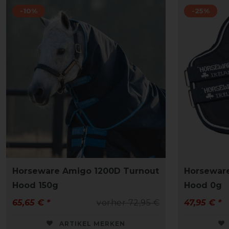
-10%
-25%
Horseware Amigo 1200D Turnout
Horsewar
Hood 150g
Hood 0g
65,65 € *
vorher 72,95 €
47,95 € *
ARTIKEL MERKEN