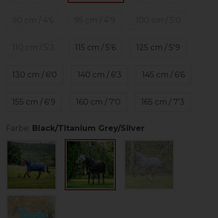
90 cm / 4'6
95 cm / 4'9
100 cm / 5'0
110 cm / 5'3
115 cm / 5'6
125 cm / 5'9
130 cm / 6'0
140 cm / 6'3
145 cm / 6'6
155 cm / 6'9
160 cm / 7'0
165 cm / 7'3
Farbe:
Black/Titanium Grey/Silver