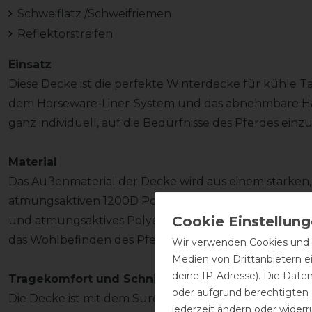
Schweiflatz /Schweifriemen
Reflektorstreifen
Einsatz
Diese Decke ist die perfekte Winterdecke für kühle T
dem Horseware-Liner-System und das abnehmbare Hal
ganz individuell, auf die Bedürfnisse des Pferdes ein
Material
Das Außenmaterial der Decke wird aus einem starken,
atmungsaktiven 1200D Polyestergewebe gefertigt. Inn
und atmungsaktives Polyesterfutter, das dem Fell zusät
das Wohlbefinden des Pferdes.
Wir verwenden Cookies und ä
Medien von Drittanbietern e
deine IP-Adresse). Die Date
Tragekomfort und Schnitt
oder aufgrund berechtigten
Die Decke ist mit dem Surefit Halsausschnitt versehen
jederzeit ändern oder widerr