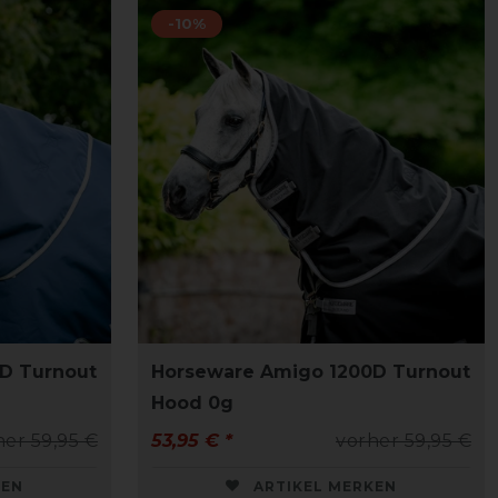
-10%
D Turnout
Horseware Amigo 1200D Turnout
Hood 0g
her 59,95 €
53,95 € *
vorher 59,95 €
KEN
ARTIKEL MERKEN