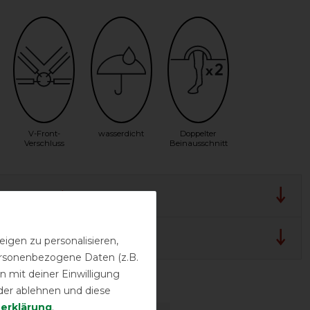
V-Front-
wasserdicht
Doppelter
Verschluss
Beinausschnitt
lergarantie
 und Pflegehinweis
igen zu personalisieren,
personenbezogene Daten (z.B.
 mit deiner Einwilligung
sstufen
der ablehnen und diese
­erklärung
.