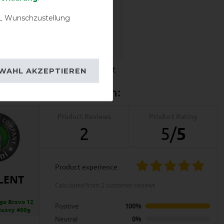
 Wunschzustellung
igkeit
Wasserdichtigkeit
WAHL AKZEPTIEREN
Product Reviews
Product Rating
2
5
/
5
product experience
LENT
calculated from 2 customer reviews
go Bravo 12
Positive
100%
Heavy 400g
Neutral
0%