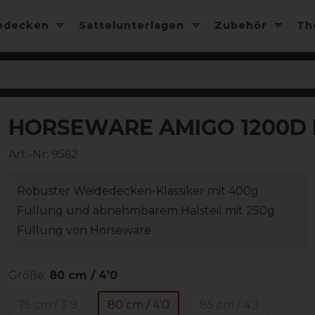
edecken
Sattelunterlagen
Zubehör
T
HORSEWARE AMIGO 1200D 
-10%
Art.-Nr:
9562
Robuster Weidedecken-Klassiker mit 400g
Füllung und abnehmbarem Halsteil mit 250g
Füllung von Horseware
Größe:
80 cm / 4'0
75 cm / 3'9
80 cm / 4'0
85 cm / 4'3