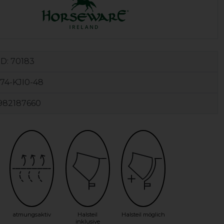
ID:
70183
74-KJI0-48
982187660
atmungsaktiv
Halsteil
Halsteil möglich
inklusive