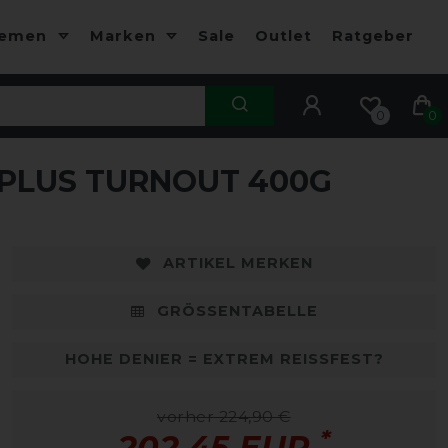
hemen
Marken
Sale
Outlet
Ratgeber
0
0
PLUS TURNOUT 400G
-10%
-
ARTIKEL MERKEN
GRÖSSENTABELLE
HOHE DENIER = EXTREM REISSFEST?
vorher 224,90 €
*
202,45 EUR