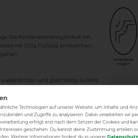
age. Die Kombinationsmöglichkeit mit
steil mit 250g Füllung ermöglichen,
zugehen.
Unterdecke
möglich
 wasserdichten und gleichzeitig äußerst
Herstel
en sorgt ein seidiges
zlich einen seidigen Glanz verleiht, für
Wasch-
hnliche Technologien auf unserer Website, um Inhalte und Anze
inzubinden und Zugriffe zu analysieren. Dabei verarbeiten wir 
nverarbeitung erfolgt erst nach dem Setzen der Cookies und kann
Qualität
 Interesses geschehen. Du kannst deine Zustimmung erteilen o
. Das Horseware "Surefit Neck Design"
ufen. Weitere Informationen findest du in unserer
Daten­schutz