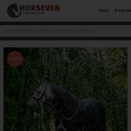
Neu
Pferd
-10%