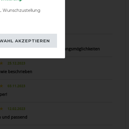
 Wunschzustellung
19.01.2026
per!Tolle Qualität.
22.04.2024
WAHL AKZEPTIEREN
alität und verschiedene Anwendungsmöglichkeiten
25.12.2023
o wie beschrieben
03.11.2023
per!
12.02.2023
ch und passend