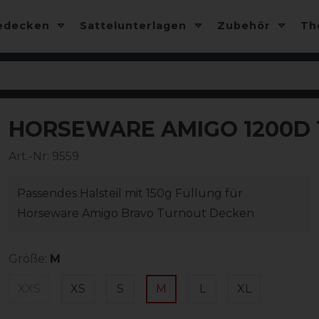
edecken
Sattelunterlagen
Zubehör
T
HORSEWARE AMIGO 1200D
-10%
Art.-Nr:
9559
Passendes Halsteil mit 150g Füllung für
Horseware Amigo Bravo Turnout Decken
Größe:
M
XXS
XS
S
M
L
XL