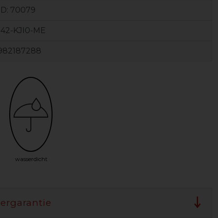
ID:
70079
42-KJI0-ME
982187288
wasserdicht
lergarantie