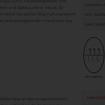
eil aus 1200D Polyestergewebe und
Varianten-
aktiv und dabei äußerst robust. Es
m Wind. Die leichte 150g Füllung wärmt
SKU:
AARN
iche und glanzgebende Innenfutter aus
EAN:
0649
atmungsaktiv
Herstel
es Widerristes an den entsprechenden