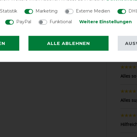
Statistik
Marketing
Externe Medien
DHL
PayPal
Funktional
Weitere Einstellungen
Passt su
EN
ALLE ABLEHNEN
AUS
Gute Qu
Alles s
Alles su
Hilfrei