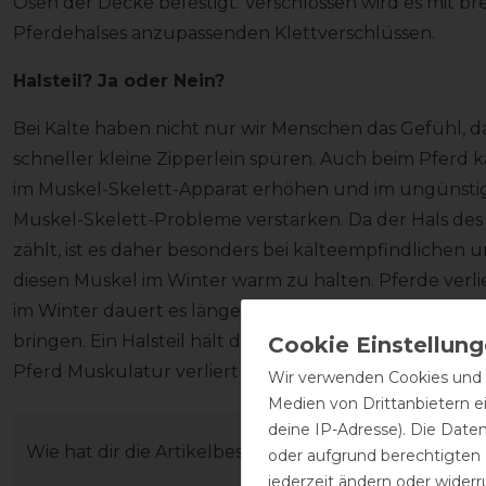
Ösen der Decke befestigt. Verschlossen wird es mit br
Pferdehalses anzupassenden Klettverschlüssen.
Halsteil? Ja oder Nein?
Bei Kälte haben nicht nur wir Menschen das Gefühl, da
schneller kleine Zipperlein spüren. Auch beim Pferd 
im Muskel-Skelett-Apparat erhöhen und im ungünstigs
Muskel-Skelett-Probleme verstärken. Da der Hals de
zählt, ist es daher besonders bei kälteempfindlichen
diesen Muskel im Winter warm zu halten. Pferde verl
im Winter dauert es länger den Halsmuskel für die tä
bringen. Ein Halsteil hält diesen Bereich schön warm un
Pferd Muskulatur verliert oder sich sogar den Halsmus
Wir verwenden Cookies und ä
Medien von Drittanbietern e
deine IP-Adresse). Die Date
Wie hat dir die Artikelbeschreibung gefallen?
oder aufgrund berechtigten
jederzeit ändern oder widerr