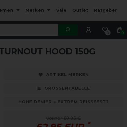
hemen
Marken
Sale
Outlet
Ratgeber
0
0
 TURNOUT HOOD 150G
ARTIKEL MERKEN
GRÖSSENTABELLE
HOHE DENIER = EXTREM REISSFEST?
vorher 69,95 €
*
62,95 EUR