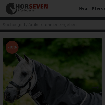
Neu
Pferd
-10%