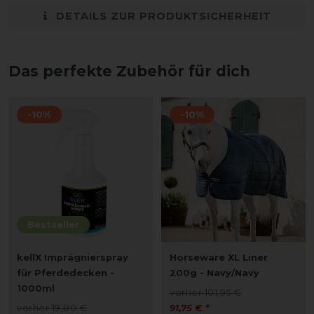
DETAILS ZUR PRODUKTSICHERHEIT
Das perfekte Zubehör für dich
-10%
-10%
Bestseller
kellX Imprägnierspray
Horseware XL Liner
für Pferdedecken -
200g - Navy/Navy
1000ml
vorher 101,95 €
vorher 19,80 €
91,75 € *