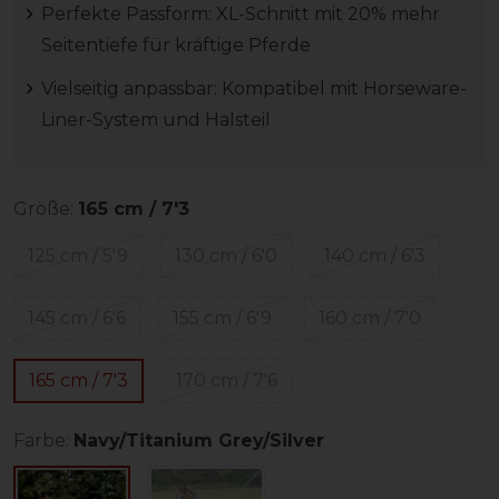
Perfekte Passform: XL-Schnitt mit 20% mehr
Seitentiefe für kräftige Pferde
Vielseitig anpassbar: Kompatibel mit Horseware-
Liner-System und Halsteil
Größe:
165 cm / 7'3
125 cm / 5'9
130 cm / 6'0
140 cm / 6'3
145 cm / 6'6
155 cm / 6'9
160 cm / 7'0
165 cm / 7'3
170 cm / 7'6
Farbe:
Navy/Titanium Grey/Silver