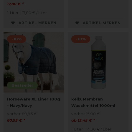
17,80 € *
1
Liter
| 17,80 € / Liter
ARTIKEL MERKEN
ARTIKEL MERKEN
-10%
-10%
Bestseller
Horseware XL Liner 100g
kellX Membran
- Navy/Navy
Waschmittel 1000ml
vorher 89,95 €
vorher 15,90 €
80,95 € *
ab 13,45 € *
1
Liter
| 14,30 € / Liter