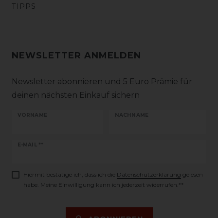
TIPPS
NEWSLETTER ANMELDEN
Newsletter abonnieren und 5 Euro Prämie für
deinen nächsten Einkauf sichern
VORNAME
NACHNAME
Newsletter
E-MAIL **
Honig
Hiermit bestätige ich, dass ich die
Daten­schutz­erklärung
gelesen
habe. Meine Einwilligung kann ich jederzeit widerrufen.**