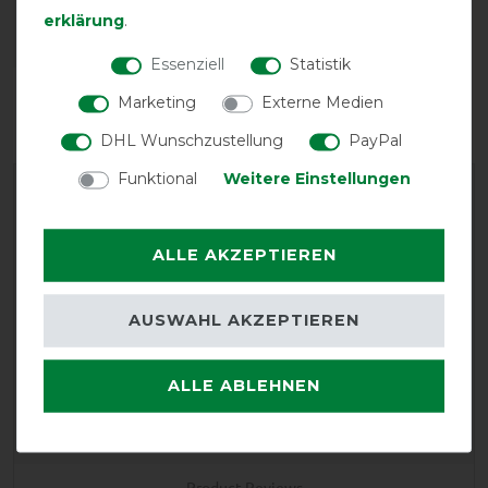
erklärung
.
Essenziell
Statistik
Reißfestigkeit
Wasserdichtigkeit
Marketing
Externe Medien
DHL Wunschzustellung
PayPal
Funktional
Weitere Einstellungen
ALLE AKZEPTIEREN
AUSWAHL AKZEPTIEREN
EXCELLENT
Horseware Amigo Bravo 12
ALLE ABLEHNEN
XL Original Lite 0g -
Navy/Titanium Grey/Silver,
145