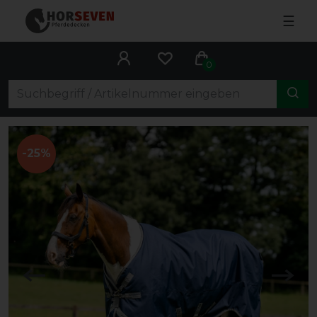
☰
0
-25%