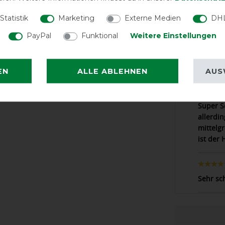
LATEST R
Statistik
Marketing
Externe Medien
DHL
PayPal
Funktional
Weitere Einstellungen
Passt p
EN
ALLE ABLEHNEN
AUS
Super S
allerdin
mittelg
ist der
Sehr sc