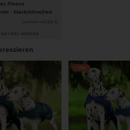
ec Fleece
el - black/silver/red
vorher 40,95 €
ARTIKEL MERKEN
eressieren
-13%