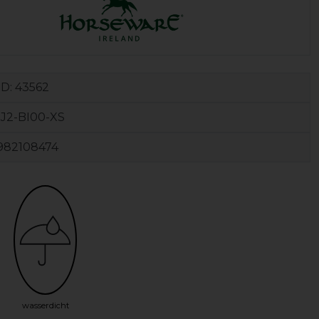
ID:
43562
J2-BI00-XS
982108474
wasserdicht