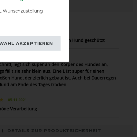
EVIEWS
 Wunschzustellung
16.03.2024
erfekt bei Wind und Regen ist mein Hund geschützt
WAHL AKZEPTIEREN
17.08.2023
chnitt, legt sich super an den Körper des Hundes an,
gs fällt sie sehr klein aus. Eine L ist super für einen
roßen Hund, der zierlich gebaut ist. Auch bei Dauerregen
 Hund am Ende des Tages trocken.
05.11.2021
höne Verarbeitung
DETAILS ZUR PRODUKTSICHERHEIT