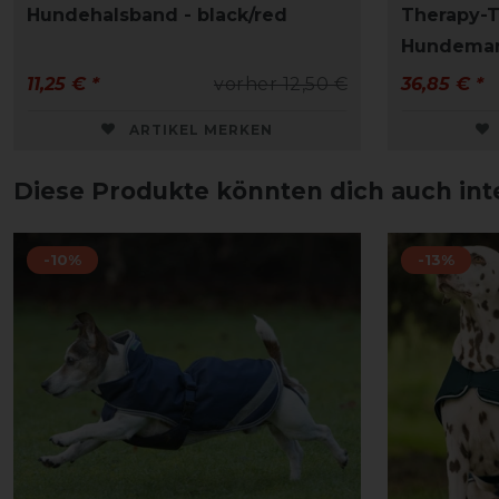
Hundehalsband - black/red
Therapy-T
Hundemant
11,25 € *
vorher 12,50 €
36,85 € *
ARTIKEL MERKEN
Diese Produkte könnten dich auch int
-10%
-13%