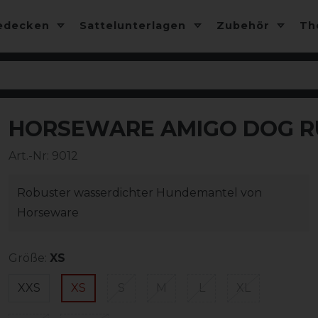
edecken
Sattelunterlagen
Zubehör
T
HORSEWARE AMIGO DOG RU
Art.-Nr:
9012
Robuster wasserdichter Hundemantel von
Horseware
Größe:
XS
XXS
XS
S
M
L
XL