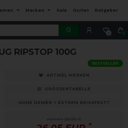
hemen
Marken
Sale
Outlet
Ratgeber
0
0
G RIPSTOP 100G
BESTSELLER
ARTIKEL MERKEN
GRÖSSENTABELLE
HOHE DENIER = EXTREM REISSFEST?
vorher 28,95 €
*
26,05 EUR