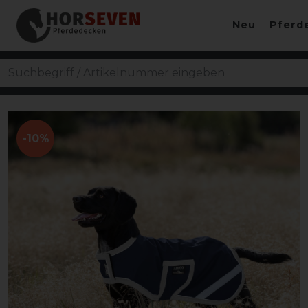
Neu
Pferd
-10%