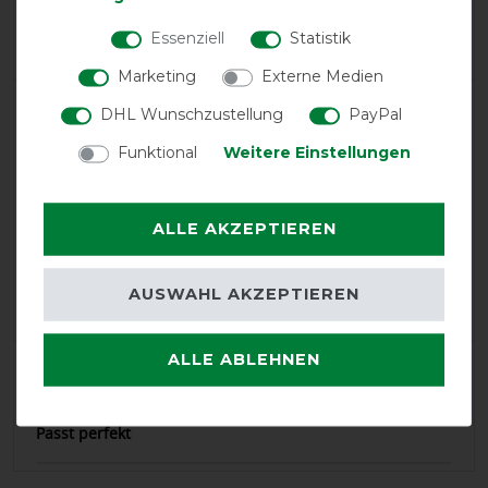
Product Rating
Essenziell
Statistik
5
/
5
Marketing
Externe Medien
DHL Wunschzustellung
PayPal
product experience
Funktional
Weitere Einstellungen
calculated from 1 customer reviews
ALLE AKZEPTIEREN
Positive
100%
Neutral
0%
AUSWAHL AKZEPTIEREN
Negative
0%
ALLE ABLEHNEN
LATEST REVIEWS
06.01.2024
Passt perfekt