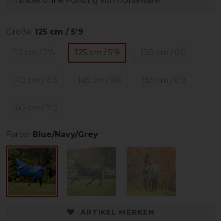
Halsteil ohne Füllung von Horseware
Größe:
125 cm / 5'9
115 cm / 5'6
125 cm / 5'9
130 cm / 6'0
140 cm / 6'3
145 cm / 6'6
155 cm / 6'9
160 cm / 7'0
Farbe:
Blue/Navy/Grey
ARTIKEL MERKEN