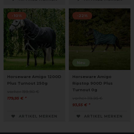
-10%
-22%
Neu
Horseware Amigo 1200D
Horseware Amigo
Plus Turnout 250g
Ripstop 900D Plus
Turnout 0g
vorher 199,90 €
179,95 € *
vorher 119,95 €
93,55 € *
ARTIKEL MERKEN
ARTIKEL MERKEN