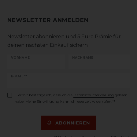
NEWSLETTER ANMELDEN
Newsletter abonnieren und 5 Euro Prämie für
deinen nächsten Einkauf sichern
VORNAME
NACHNAME
Newsletter
E-MAIL **
Honig
Hiermit bestätige ich, dass ich die
Daten­schutz­erklärung
gelesen
habe. Meine Einwilligung kann ich jederzeit widerrufen.**
ABONNIEREN