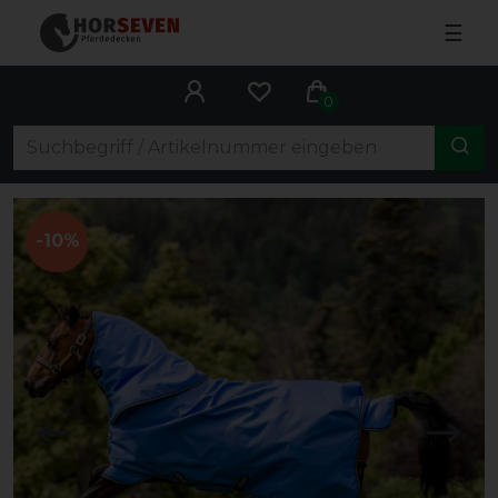
☰
0
-10%