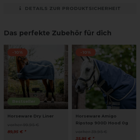
DETAILS ZUR PRODUKTSICHERHEIT
Das perfekte Zubehör für dich
-10%
-10%
Bestseller
Horseware Dry Liner
Horseware Amigo
Ripstop 900D Hood 0g
vorher 99,95 €
89,95 € *
vorher 39,95 €
35,95 € *