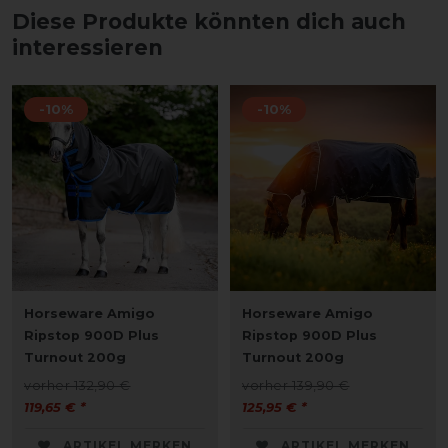
Diese Produkte könnten dich auch
interessieren
-10%
-10%
Horseware Amigo
Horseware Amigo
Ripstop 900D Plus
Ripstop 900D Plus
Turnout 200g
Turnout 200g
vorher 132,90 €
vorher 139,90 €
119,65 € *
125,95 € *
ARTIKEL MERKEN
ARTIKEL MERKEN