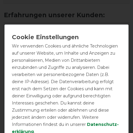
Wir verwenden Cookies und ähnliche Technologien
auf unserer Website, um Inhalte und Anzeigen zu
personalisieren, Medien von Drittanbietern
EXCELLENT
einzubinden und Zugriffe zu analysieren. Dabei
verarbeiten wir personenbezogene Daten (z.B.
Horseware Amigo Hero
deine IP-Adresse). Die Datenverarbeitung erfolgt
Ripstop Plus 100g -
erst nach dem Setzen der Cookies und kann mit
Blue/Navy/Grey, 125
deiner Einwilligung oder aufgrund berechtigten
Interesses geschehen. Du kannst deine
Zustimmung erteilen oder ablehnen und diese
Product Reviews
jederzeit ändern oder widerrufen. Weitere
1
Informationen findest du in unserer
Daten­schutz­
erklärung
.