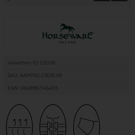
Varianten-ID:
53038
SKU:
AAPP92-CBJB-69
EAN:
0649982145493