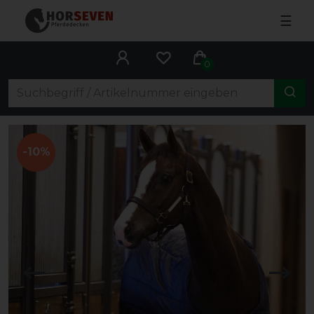
☰
0
-10%