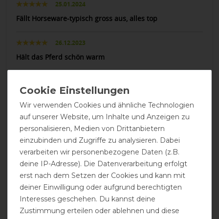
25.01.2024
Fällt Horseware-typisch gross aus, alles top
26.12.2023
Hält das Pferd schön warm
05.12.2023
Guter Schnitt, scheuert nicht, einfach an der Decke zu
Wir verwenden Cookies und ähnliche Technologien
befestigen.
auf unserer Website, um Inhalte und Anzeigen zu
personalisieren, Medien von Drittanbietern
11.02.2023
einzubinden und Zugriffe zu analysieren. Dabei
Wir haben diese Inliner bereits in 100, 200 und 400
verarbeiten wir personenbezogene Daten (z.B.
Gramm. Immer wieder erstklassige Qualität. Material
deine IP-Adresse). Die Datenverarbeitung erfolgt
sehr angenehm für unser "empfindliches Sportpferd".
erst nach dem Setzen der Cookies und kann mit
Ich bin von dieser Möglichkeit, je nach bedarf eindecken
deiner Einwilligung oder aufgrund berechtigten
zu können begeistert. Kaufe nur noch Regendecken
Amiga 12 und diese Inliner dazu. Die Unterdecken
Interesses geschehen. Du kannst deine
passen perfekt und die Horseware Decken und die
Zustimmung erteilen oder ablehnen und diese