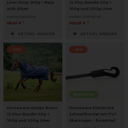
Liner Pony 100g - Navy
12 Plus Bundle 50g +
with Silver
100g und 200g Liner
vorher 64,95 €
vorher 339,90 €
58,45 € *
305,95 € *
ARTIKEL MERKEN
ARTIKEL MERKEN
-10%
-10%
Bestseller
Horseware Amigo Bravo
Horseware Elastische
12 Plus Bundle 50g +
Schweifkordel mit PVC
100g und 200g Liner
überzogen - Ersatzteil