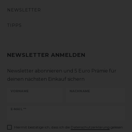
NEWSLETTER
TIPPS
NEWSLETTER ANMELDEN
Newsletter abonnieren und 5 Euro Prämie für
deinen nächsten Einkauf sichern
VORNAME
NACHNAME
Newsletter
E-MAIL **
Honig
Hiermit bestätige ich, dass ich die
Daten­schutz­erklärung
gelesen