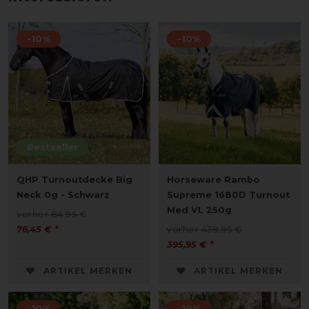
-10%
-10%
Bestseller
QHP Turnoutdecke Big
Horseware Rambo
Neck 0g - Schwarz
Supreme 1680D Turnout
Med VL 250g
vorher 84,95 €
76,45 € *
vorher 439,95 €
395,95 € *
ARTIKEL MERKEN
ARTIKEL MERKEN
-10%
-10%