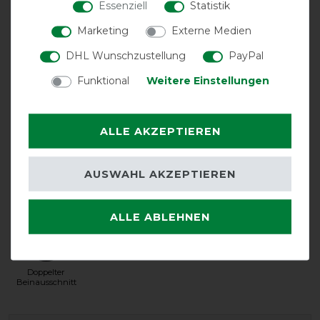
Essenziell
Statistik
Marketing
Externe Medien
DHL Wunschzustellung
PayPal
Funktional
Weitere Einstellungen
Unterdecke
V-Front-
wasserdicht
ALLE AKZEPTIEREN
möglich
Verschluss
AUSWAHL AKZEPTIEREN
ALLE ABLEHNEN
Doppelter
Beinausschnitt