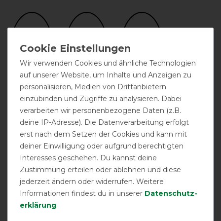
Wir verwenden Cookies und ähnliche Technologien
auf unserer Website, um Inhalte und Anzeigen zu
personalisieren, Medien von Drittanbietern
drei gerade
drei Kreuzgurte
atmungsaktiv
einzubinden und Zugriffe zu analysieren. Dabei
Bauchgurte
verarbeiten wir personenbezogene Daten (z.B.
deine IP-Adresse). Die Datenverarbeitung erfolgt
erst nach dem Setzen der Cookies und kann mit
deiner Einwilligung oder aufgrund berechtigten
Interesses geschehen. Du kannst deine
Zustimmung erteilen oder ablehnen und diese
jederzeit ändern oder widerrufen. Weitere
Informationen findest du in unserer
Daten­schutz­
Gehfalte
Halsteil möglich
Sicherheits-
erklärung
.
Bauchgurte