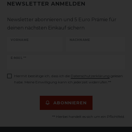
NEWSLETTER ANMELDEN
Newsletter abonnieren und 5 Euro Prämie für
deinen nächsten Einkauf sichern
VORNAME
NACHNAME
Newsletter
E-MAIL **
Honig
Hiermit bestätige ich, dass ich die
Daten­schutz­erklärung
gelesen
habe. Meine Einwilligung kann ich jederzeit widerrufen.**
ABONNIEREN
** Hierbei handelt es sich um ein Pflichtfeld.