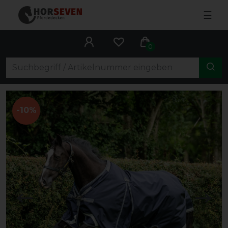
☰
0
-10%