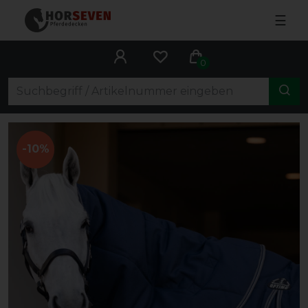
☰
0
-10%