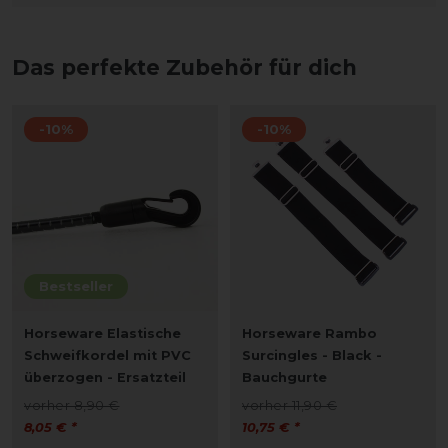
Das perfekte Zubehör für dich
-10%
-10%
Bestseller
Horseware Elastische
Horseware Rambo
Schweifkordel mit PVC
Surcingles - Black -
überzogen - Ersatzteil
Bauchgurte
vorher 8,90 €
vorher 11,90 €
8,05 € *
10,75 € *