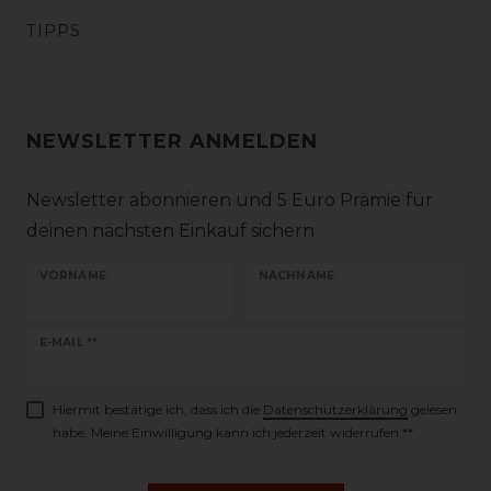
TIPPS
NEWSLETTER ANMELDEN
Newsletter abonnieren und 5 Euro Prämie für
deinen nächsten Einkauf sichern
VORNAME
NACHNAME
Newsletter
E-MAIL **
Honig
Hiermit bestätige ich, dass ich die
Daten­schutz­erklärung
gelesen
habe. Meine Einwilligung kann ich jederzeit widerrufen.**