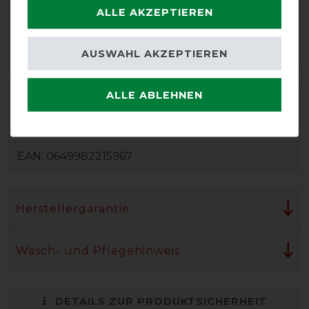
ALLE AKZEPTIEREN
AUSWAHL AKZEPTIEREN
ALLE ABLEHNEN
Varianten-ID:
75923
SKU:
ABAFM2-BJJI-81
EAN:
0649982215967
Herstellergarantie
Wasch- und Pflegehinweis
DETAILS ZUR PRODUKTSICHERHEIT