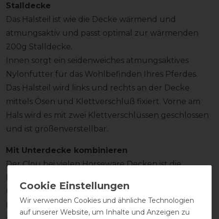
Stalldecke
Das Halsteil ist wie die Decke wärmend und
atmungsaktiv und passt optimal zur wärmenden
200g Stalldecke.
Innen sorgt ein seidenweiches atmungsaktives
Nylonfutter für das Wohlbefinden Ihres Pferdes.
Das Halsteil wird links und rechts an der Decke
mittels Ösen und Klettverschluß fixiert. Vorne am
Hals wird es mit zwei Klettverschlüssen geschlossen
und ist größenverstellbar.
Mit Unterdecke kombinieren
Der Clou bei vielen Horseware Decken ist die
kombinierbare Verwendung von Horseware-
Unterdecken. Mit wenigen Handgriffen kann die
Wir verwenden Cookies und ähnliche Technologien
Decke in eine noch wärmere, der Temperatur
auf unserer Website, um Inhalte und Anzeigen zu
angepasste, Decke verwandelt werden.