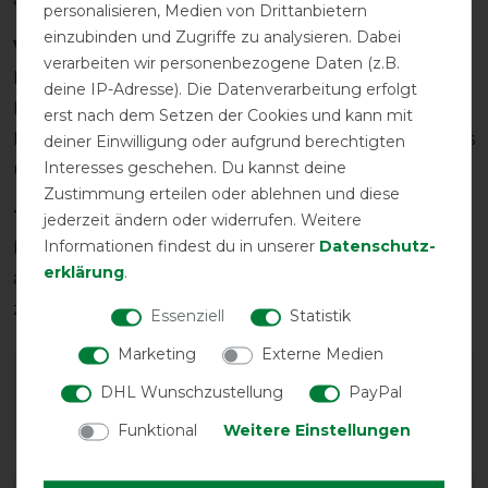
personalisieren, Medien von Drittanbietern
einzubinden und Zugriffe zu analysieren. Dabei
Varianten
verarbeiten wir personenbezogene Daten (z.B.
Diese Decke gibt es in unterschiedlichen
deine IP-Adresse). Die Datenverarbeitung erfolgt
Farbvarianten und Füllungen sowie ohne Halsteil.
erst nach dem Setzen der Cookies und kann mit
Die kompatiblen Unterdecken Rambo Optimo Liners
deiner Einwilligung oder aufgrund berechtigten
Interesses geschehen. Du kannst deine
und ist ebenfalls in unserem Shop erhältlich.
Zustimmung erteilen oder ablehnen und diese
Tipp
jederzeit ändern oder widerrufen. Weitere
Informationen findest du in unserer
Daten­schutz­
Die Horseware Rambo Decken fallen relativ groß
erklärung
.
aus, falls die Rückenlänge deines Pferdes zwischen
zwei Größen liegt bestelle die kleinere Größe.
Essenziell
Statistik
Marketing
Externe Medien
Wie hat dir die Artikelbeschreibung
DHL Wunschzustellung
PayPal
gefallen?
Funktional
Weitere Einstellungen