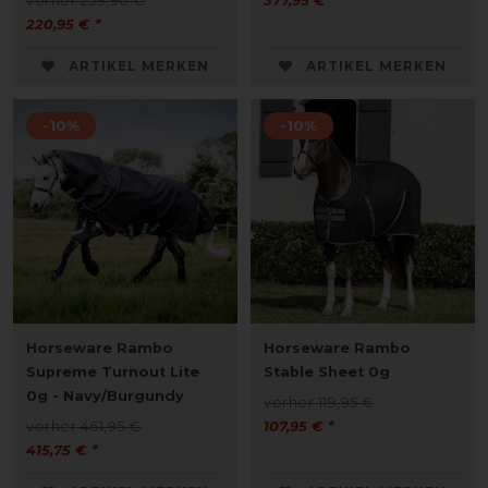
vorher 259,90 €
377,95 € *
220,95 € *
ARTIKEL MERKEN
ARTIKEL MERKEN
-10%
-10%
Horseware Rambo
Horseware Rambo
Supreme Turnout Lite
Stable Sheet 0g
0g - Navy/Burgundy
vorher 119,95 €
vorher 461,95 €
107,95 € *
415,75 € *