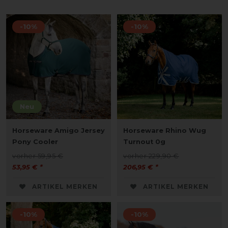
-10%
-10%
Neu
Horseware Amigo Jersey
Horseware Rhino Wug
Pony Cooler
Turnout 0g
vorher 59,95 €
vorher 229,90 €
53,95 € *
206,95 € *
ARTIKEL MERKEN
ARTIKEL MERKEN
-10%
-10%