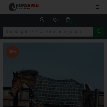
☰
0
-10%