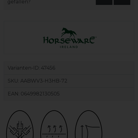
gefallen?
Varianten-ID:
47456
SKU:
AABWV3-H3HB-72
EAN:
0649982130505