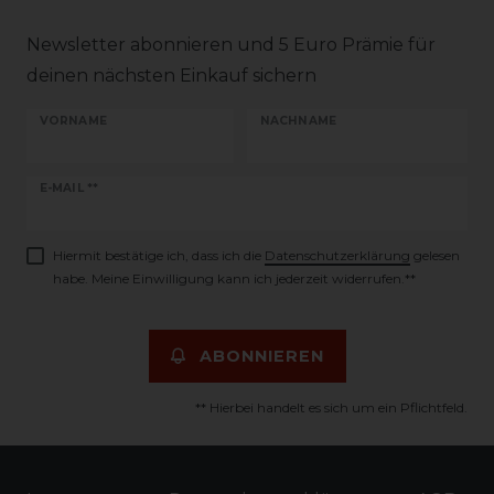
Newsletter abonnieren und 5 Euro Prämie für
deinen nächsten Einkauf sichern
VORNAME
NACHNAME
Newsletter
E-MAIL **
Honig
Hiermit bestätige ich, dass ich die
Daten­schutz­erklärung
gelesen
habe. Meine Einwilligung kann ich jederzeit widerrufen.**
ABONNIEREN
** Hierbei handelt es sich um ein Pflichtfeld.