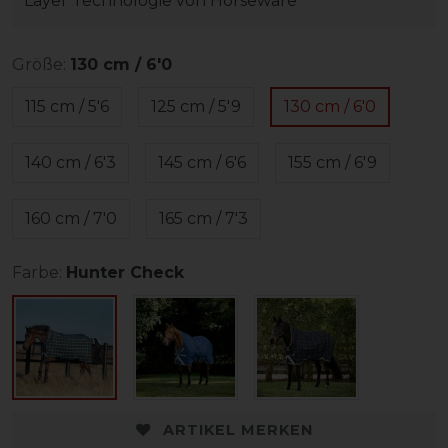
Layer Technologie von Horseware
Größe:
130 cm / 6'0
115 cm / 5'6
125 cm / 5'9
130 cm / 6'0
140 cm / 6'3
145 cm / 6'6
155 cm / 6'9
160 cm / 7'0
165 cm / 7'3
Farbe:
Hunter Check
ARTIKEL MERKEN