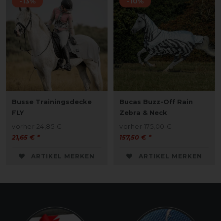
-13%
-10%
Busse Trainingsdecke
Bucas Buzz-Off Rain
FLY
Zebra & Neck
vorher 24,85 €
vorher 175,00 €
21,65 € *
157,50 € *
ARTIKEL MERKEN
ARTIKEL MERKEN