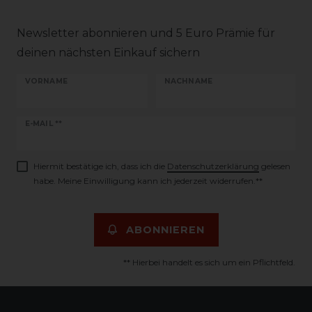
Newsletter abonnieren und 5 Euro Prämie für
deinen nächsten Einkauf sichern
VORNAME
NACHNAME
Newsletter
E-MAIL **
Honig
Hiermit bestätige ich, dass ich die
Daten­schutz­erklärung
gelesen
habe. Meine Einwilligung kann ich jederzeit widerrufen.**
ABONNIEREN
** Hierbei handelt es sich um ein Pflichtfeld.