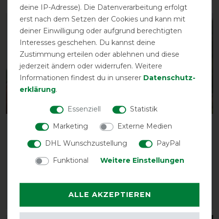
deine IP-Adresse). Die Datenverarbeitung erfolgt
erst nach dem Setzen der Cookies und kann mit
-10%
-10%
deiner Einwilligung oder aufgrund berechtigten
Interesses geschehen. Du kannst deine
Zustimmung erteilen oder ablehnen und diese
jederzeit ändern oder widerrufen. Weitere
Informationen findest du in unserer
Daten­schutz­
erklärung
.
Essenziell
Statistik
Marketing
Externe Medien
QHP
QHP
Fliegenschutzmaske mit
Fliegenschutzmaske mit
DHL Wunschzustellung
PayPal
abnehmbarem
abnehmbarem
Nasenschutz
Nasenschutz
Funktional
Weitere Einstellungen
vorher 21,90 €
vorher 21,90 €
19,75 € *
19,75 € *
ALLE AKZEPTIEREN
ARTIKEL MERKEN
ARTIKEL MERKEN