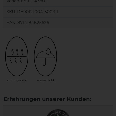
Varianten-ID:
47802
SKU:
DE90121004-3003-L
EAN:
8714184825626
atmungsaktiv
wasserdicht