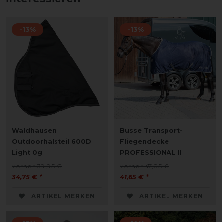
-13%
-13%
Waldhausen
Busse Transport-
Outdoorhalsteil 600D
Fliegendecke
Light 0g
PROFESSIONAL II
vorher 39,95 €
vorher 47,85 €
34,75 € *
41,65 € *
ARTIKEL MERKEN
ARTIKEL MERKEN