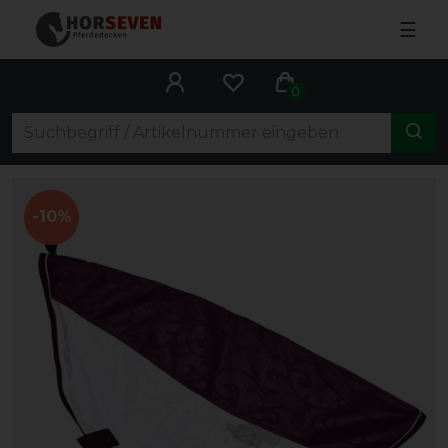
☰
0
-10%