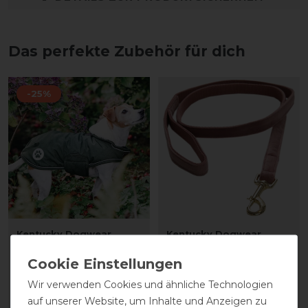
Das perfekte Zubehör für dich
-25%
Kentucky Dogwear
Kentucky Dogwear
Hundedecke Dog coat
Hundeleine Dog Lead
Waterproof 300g - Olive
"Velvet" - Old Rose
Green
Wir verwenden Cookies und ähnliche Technologien
31,99 € *
vorher 89,95 €
auf unserer Website, um Inhalte und Anzeigen zu