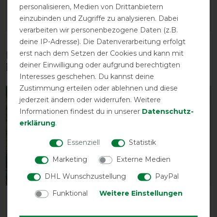
67,45 € *
personalisieren, Medien von Drittanbietern
einzubinden und Zugriffe zu analysieren. Dabei
ARTIKEL MERKEN
ARTIKEL MERKEN
verarbeiten wir personenbezogene Daten (z.B.
deine IP-Adresse). Die Datenverarbeitung erfolgt
erst nach dem Setzen der Cookies und kann mit
Diese Produkte könnten dich auch
deiner Einwilligung oder aufgrund berechtigten
interessieren
Interesses geschehen. Du kannst deine
Zustimmung erteilen oder ablehnen und diese
jederzeit ändern oder widerrufen. Weitere
Informationen findest du in unserer
Daten­schutz­
erklärung
.
Essenziell
Statistik
Marketing
Externe Medien
DHL Wunschzustellung
PayPal
Funktional
Weitere Einstellungen
Kentucky Dogwear
Kentucky Dogwear
Hundedecke Dog coat
Hundeleine Dog Lead