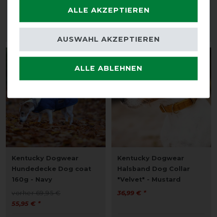
160g - Bordeaux
"Velvet" - Light Blue
ALLE AKZEPTIEREN
69,99 € *
31,99 € *
ARTIKEL MERKEN
ARTIKEL MERKEN
AUSWAHL AKZEPTIEREN
-20%
ALLE ABLEHNEN
Kentucky Dogwear
Kentucky Dogwear
Hundedecke Dog coat
Halsband Dog Collar
160g - Navy
"Velvet" - Mustard
vorher 69,95 €
36,99 € *
55,95 € *