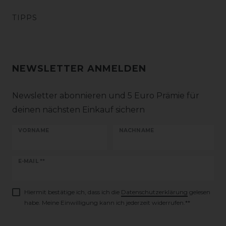
TIPPS
NEWSLETTER ANMELDEN
Newsletter abonnieren und 5 Euro Prämie für
deinen nächsten Einkauf sichern
VORNAME
NACHNAME
Newsletter
E-MAIL **
Honig
Hiermit bestätige ich, dass ich die
Daten­schutz­erklärung
gelesen
habe. Meine Einwilligung kann ich jederzeit widerrufen.**