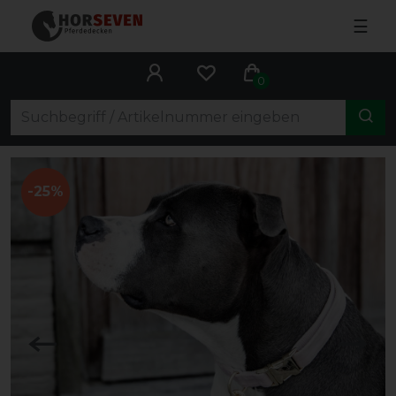
☰
0
-25%