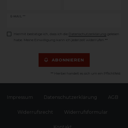
Newsletter
E-MAIL **
Honig
Hiermit bestätige ich, dass ich die
Daten­schutz­erklärung
gelesen
habe. Meine Einwilligung kann ich jederzeit widerrufen.**
ABONNIEREN
** Hierbei handelt es sich um ein Pflichtfeld.
Impressum
Daten­schutz­erklärung
AGB
Widerrufs­recht
Widerrufs­formular
Kontakt