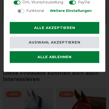
DHL Wunschzustellung
PayPal
Funktional
Weitere Einstellungen
Neu
Neu
ALLE AKZEPTIEREN
LeMieux Visor-Tek Half
LeMieux X-Grip Silicone
Fly Mask
EuroJump Schabracke
AUSWAHL AKZEPTIEREN
vorher 28,45 €
vorher 119,95 €
24,15 € *
101,95 € *
ALLE ABLEHNEN
ARTIKEL MERKEN
ARTIKEL MERKEN
Diese Produkte könnten dich auch
interessieren
-10%
-13%