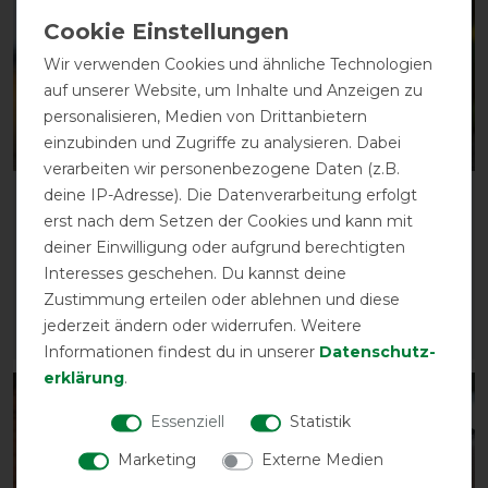
Wir verwenden Cookies und ähnliche Technologien
auf unserer Website, um Inhalte und Anzeigen zu
personalisieren, Medien von Drittanbietern
einzubinden und Zugriffe zu analysieren. Dabei
Neu
Neu
verarbeiten wir personenbezogene Daten (z.B.
deine IP-Adresse). Die Datenverarbeitung erfolgt
LeMieux WrapRound
LeMieux WrapRound
erst nach dem Setzen der Cookies und kann mit
Leather Over Reach
Leather Over Reach
Boots
Boots
deiner Einwilligung oder aufgrund berechtigten
Interesses geschehen. Du kannst deine
vorher 38,45 €
vorher 38,45 €
Zustimmung erteilen oder ablehnen und diese
32,65 € *
32,65 € *
jederzeit ändern oder widerrufen. Weitere
ARTIKEL MERKEN
ARTIKEL MERKEN
Informationen findest du in unserer
Daten­schutz­
erklärung
.
-15%
-15%
Essenziell
Statistik
Marketing
Externe Medien