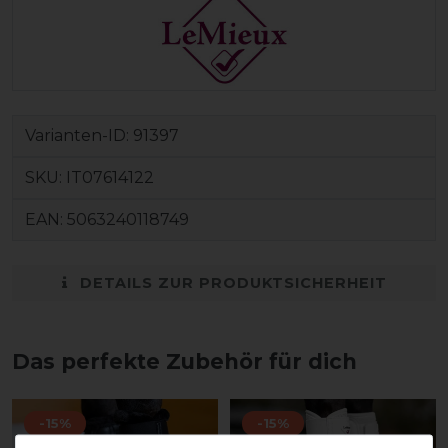
Varianten-ID:
91397
SKU:
IT07614122
EAN:
5063240118749
DETAILS ZUR PRODUKTSICHERHEIT
Das perfekte Zubehör für dich
-15%
-15%