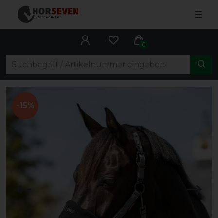
☰
0
-15%