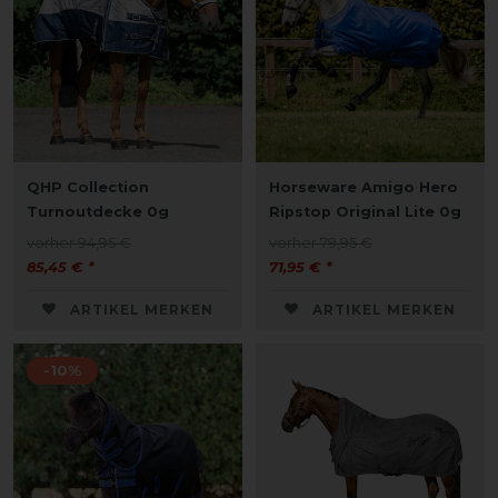
QHP Collection
Horseware Amigo Hero
Turnoutdecke 0g
Ripstop Original Lite 0g
vorher 94,95 €
vorher 79,95 €
85,45 € *
71,95 € *
ARTIKEL MERKEN
ARTIKEL MERKEN
-10%