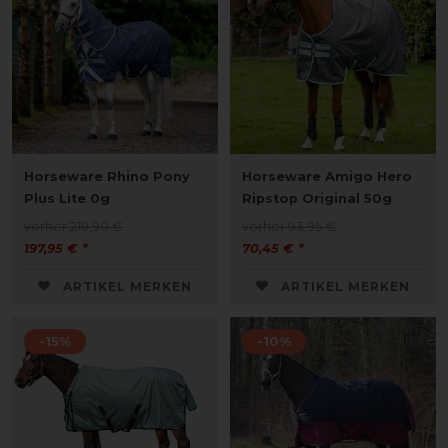
Horseware Rhino Pony
Horseware Amigo Hero
Plus Lite 0g
Ripstop Original 50g
vorher 219,90 €
vorher 93,95 €
197,95 € *
70,45 € *
ARTIKEL MERKEN
ARTIKEL MERKEN
-15%
-10%