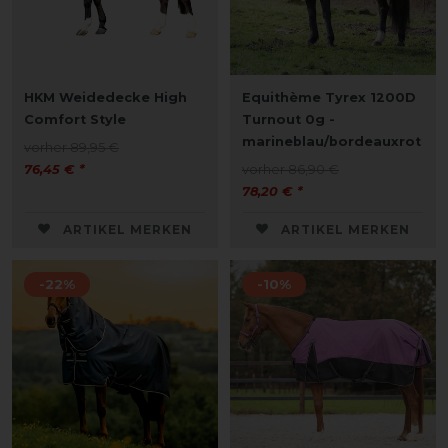
HKM Weidedecke High
Equithème Tyrex 1200D
Comfort Style
Turnout 0g -
marineblau/bordeauxrot
vorher 89,95 €
76,45 € *
vorher 86,90 €
78,20 € *
ARTIKEL MERKEN
ARTIKEL MERKEN
-22%
-10%