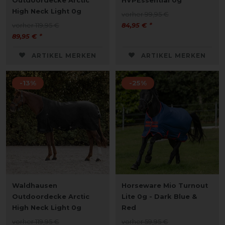
Outdoordecke Arctic
HVPEssential 0g
High Neck Light 0g
vorher 99,95 €
vorher 119,95 €
84,95 € *
89,95 € *
ARTIKEL MERKEN
ARTIKEL MERKEN
-13%
-25%
Waldhausen
Horseware Mio Turnout
Outdoordecke Arctic
Lite 0g - Dark Blue &
High Neck Light 0g
Red
vorher 119,95 €
vorher 59,95 €