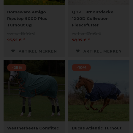
Horseware Amigo
QHP Turnoutdecke
Ripstop 900D Plus
1200D Collection
Turnout 0g
Fleecefutter
vorher 119,95 €
vorher 109,95 €
93,55 € *
98,95 € *
ARTIKEL MERKEN
ARTIKEL MERKEN
-25%
-10%
Weatherbeeta Comfitec
Bucas Atlantic Turnout