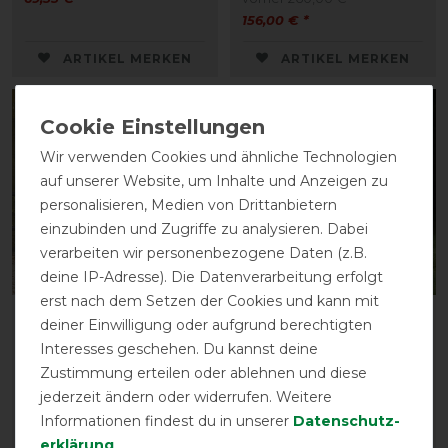
156,00 € *
ARTIKEL MERKEN
ARTIKEL MERKEN
-10%
-25%
Wir verwenden Cookies und ähnliche Technologien
auf unserer Website, um Inhalte und Anzeigen zu
personalisieren, Medien von Drittanbietern
einzubinden und Zugriffe zu analysieren. Dabei
verarbeiten wir personenbezogene Daten (z.B.
deine IP-Adresse). Die Datenverarbeitung erfolgt
erst nach dem Setzen der Cookies und kann mit
QHP Turnoutdecke
Horseware Rambo
deiner Einwilligung oder aufgrund berechtigten
1200D Collection 50gr
Natura Rug 0g -
Interesses geschehen. Du kannst deine
White/Navy
vorher 107,95 €
Zustimmung erteilen oder ablehnen und diese
97,15 € *
vorher 196,90 €
jederzeit ändern oder widerrufen. Weitere
147,70 € *
Informationen findest du in unserer
Daten­schutz­
erklärung
.