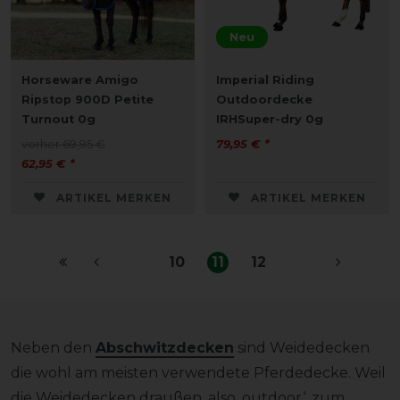
Neu
Horseware Amigo
Imperial Riding
Ripstop 900D Petite
Outdoordecke
Turnout 0g
IRHSuper-dry 0g
vorher 69,95 €
79,95 € *
62,95 € *
ARTIKEL MERKEN
ARTIKEL MERKEN
10
11
12
Neben den
Abschwitzdecken
sind Weidedecken
die wohl am meisten verwendete Pferdedecke. Weil
die Weidedecken draußen, also ‚outdoor‘, zum