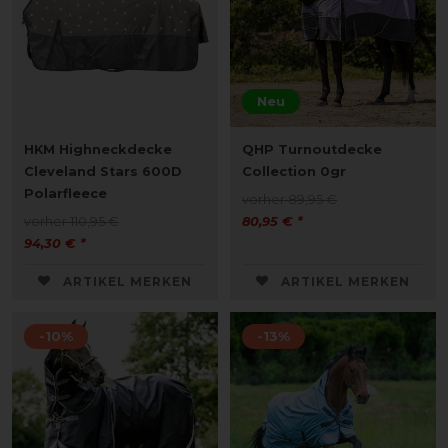
Neu
HKM Highneckdecke
QHP Turnoutdecke
Cleveland Stars 600D
Collection 0gr
Polarfleece
vorher 89,95 €
vorher 110,95 €
80,95 € *
94,30 € *
ARTIKEL MERKEN
ARTIKEL MERKEN
-10%
-13%