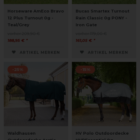
Horseware AmEco Bravo
Bucas Smartex Turnout
12 Plus Turnout 0g -
Rain Classic 0g PONY -
Teal/Grey
Iron Gate
vorher 209,90 €
vorher 179,00 €
188,95 € *
161,05 € *
ARTIKEL MERKEN
ARTIKEL MERKEN
-25%
-15%
Waldhausen
HV Polo Outdoordecke