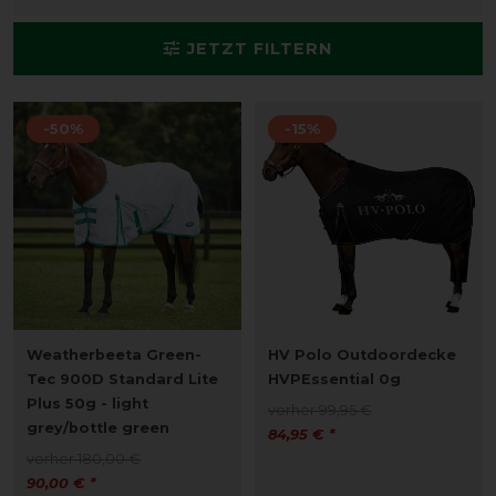
JETZT FILTERN
-50%
-15%
Weatherbeeta Green-
HV Polo Outdoordecke
Tec 900D Standard Lite
HVPEssential 0g
Plus 50g - light
vorher 99,95 €
grey/bottle green
84,95 € *
vorher 180,00 €
90,00 € *