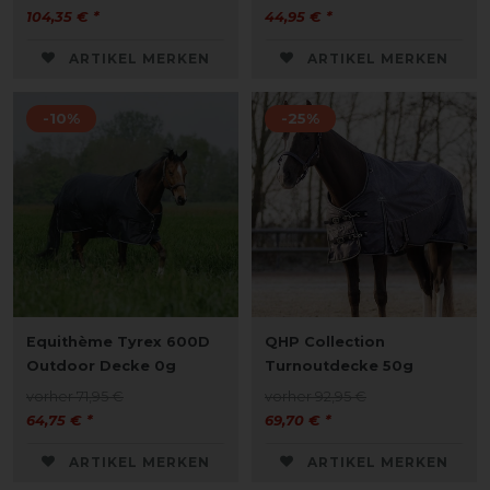
104,35 € *
44,95 € *
ARTIKEL MERKEN
ARTIKEL MERKEN
-10%
-25%
Equithème Tyrex 600D
QHP Collection
Outdoor Decke 0g
Turnoutdecke 50g
vorher 71,95 €
vorher 92,95 €
64,75 € *
69,70 € *
ARTIKEL MERKEN
ARTIKEL MERKEN