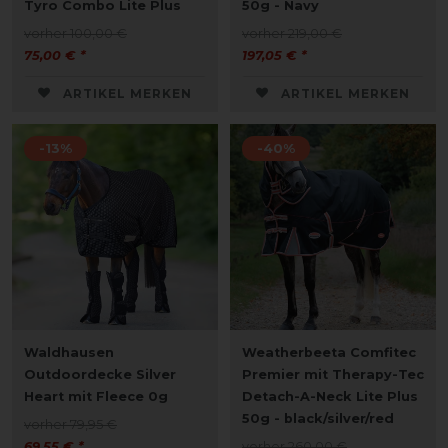
Tyro Combo Lite Plus
50g - Navy
vorher 100,00 €
vorher 219,00 €
75,00 € *
197,05 € *
ARTIKEL MERKEN
ARTIKEL MERKEN
-13%
-40%
Waldhausen
Weatherbeeta Comfitec
Outdoordecke Silver
Premier mit Therapy-Tec
Heart mit Fleece 0g
Detach-A-Neck Lite Plus
50g - black/silver/red
vorher 79,95 €
69,55 € *
vorher 260,00 €