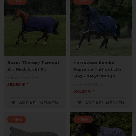
-10%
-25%
Bucas Therapy Turnout
Horseware Rambo
Big Neck Light 0g
Supreme Turnout Lite
50g - Navy/Orange
vorher 325,00 €
292,50 € *
vorher 474,95 €
356,20 € *
ARTIKEL MERKEN
ARTIKEL MERKEN
-15%
-10%