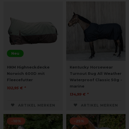
Neu
HKM Highneckdecke
Kentucky Horsewear
Norwich 600D mit
Turnout Rug All Weather
Fleecefutter
Waterproof Classic 50g -
marine
102,95 € *
134,99 € *
ARTIKEL MERKEN
ARTIKEL MERKEN
-10%
-25%