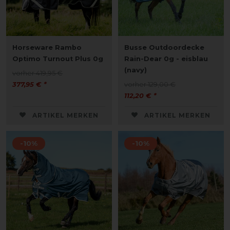
Horseware Rambo
Busse Outdoordecke
Optimo Turnout Plus 0g
Rain-Dear 0g - eisblau
(navy)
vorher 419,95 €
377,95 € *
vorher 129,00 €
112,20 € *
ARTIKEL MERKEN
ARTIKEL MERKEN
-10%
-10%