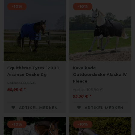
-10%
-10%
Equithème Tyrex 1200D
Kavalkade
Aisance Decke 0g
Outdoordecke Alaska IV
Fleece
vorher 89,95 €
80,95 € *
vorher 105,90 €
95,30 € *
ARTIKEL MERKEN
ARTIKEL MERKEN
-10%
-10%