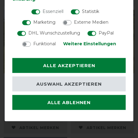
ARTIKEL MERKEN
ARTIKEL MERKEN
Essenziell
Statistik
-15%
-35%
Marketing
Externe Medien
DHL Wunschzustellung
PayPal
Funktional
Weitere Einstellungen
ALLE AKZEPTIEREN
HKM Fohlendecke
Horseware Amigo Hero
AUSWAHL AKZEPTIEREN
Professional mit
900D Plus Lite 0g -
Polarfleece 0g
Atlantic Blue/Ivory
dunkelblau
ALLE ABLEHNEN
vorher 148,90 €
vorher 59,95 €
96,80 € *
50,95 € *
ARTIKEL MERKEN
ARTIKEL MERKEN