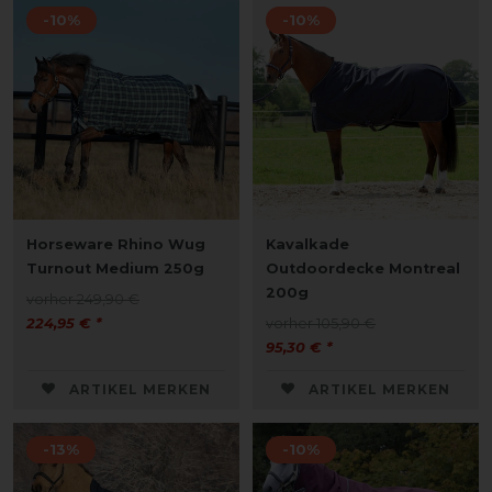
-10%
-10%
Horseware Rhino Wug
Kavalkade
Turnout Medium 250g
Outdoordecke Montreal
200g
vorher 249,90 €
224,95 € *
vorher 105,90 €
95,30 € *
ARTIKEL MERKEN
ARTIKEL MERKEN
-13%
-10%