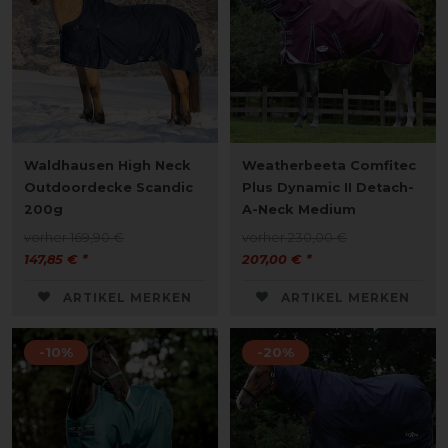
Waldhausen High Neck
Weatherbeeta Comfitec
Outdoordecke Scandic
Plus Dynamic II Detach-
200g
A-Neck Medium
vorher 169,90 €
vorher 230,00 €
147,85 € *
207,00 € *
ARTIKEL MERKEN
ARTIKEL MERKEN
-10%
-20%