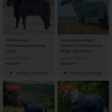
Waldhausen
Horseware Amigo
Outdoordecke Nordic
AmEco 12 Turnout Plus
200g
250g - Dark Blue
vorher 79,95 €
vorher 249,90 €
69,55 € *
224,95 € *
ARTIKEL MERKEN
ARTIKEL MERKEN
-10%
-10%