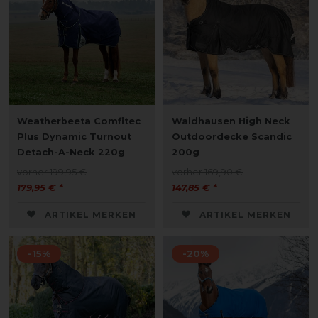
Weatherbeeta Comfitec
Waldhausen High Neck
Plus Dynamic Turnout
Outdoordecke Scandic
Detach-A-Neck 220g
200g
vorher 199,95 €
vorher 169,90 €
179,95 € *
147,85 € *
ARTIKEL MERKEN
ARTIKEL MERKEN
-15%
-20%