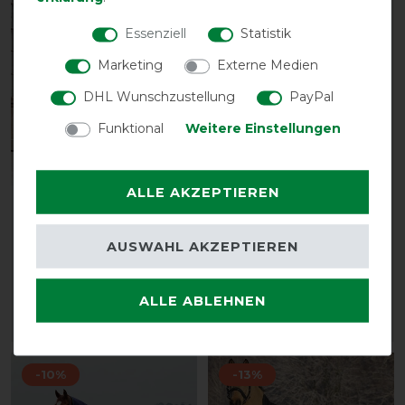
Essenziell
Statistik
Marketing
Externe Medien
DHL Wunschzustellung
PayPal
Funktional
Weitere Einstellungen
Neu
Neu
ALLE AKZEPTIEREN
Kentucky Horsewear
Kentucky Horsewear
Turnout Rug All Weather
Turnout Rug All Weather
AUSWAHL AKZEPTIEREN
Waterproof Comfort
Waterproof Pro 300g
400g
264,95 € *
214,95 € *
ALLE ABLEHNEN
ARTIKEL MERKEN
ARTIKEL MERKEN
-10%
-13%