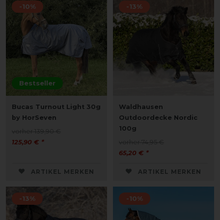
-10%
-13%
Bestseller
Bucas Turnout Light 30g
Waldhausen
by HorSeven
Outdoordecke Nordic
100g
vorher 139,90 €
125,90 € *
vorher 74,95 €
65,20 € *
ARTIKEL MERKEN
ARTIKEL MERKEN
-13%
-10%