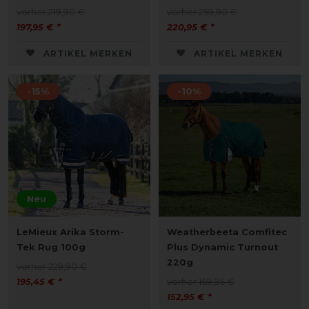
vorher 219,90 €
vorher 259,90 €
197,95 € *
220,95 € *
ARTIKEL MERKEN
ARTIKEL MERKEN
-15%
-10%
Neu
LeMieux Arika Storm-
Weatherbeeta Comfitec
Tek Rug 100g
Plus Dynamic Turnout
220g
vorher 229,90 €
195,45 € *
vorher 169,95 €
152,95 € *