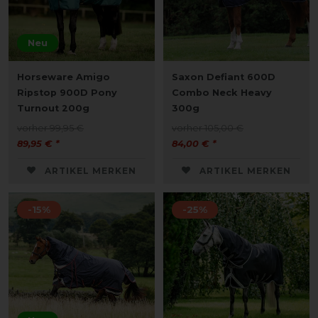
Neu
Horseware Amigo
Saxon Defiant 600D
Ripstop 900D Pony
Combo Neck Heavy
Turnout 200g
300g
vorher 99,95 €
vorher 105,00 €
89,95 € *
84,00 € *
ARTIKEL MERKEN
ARTIKEL MERKEN
-15%
-25%