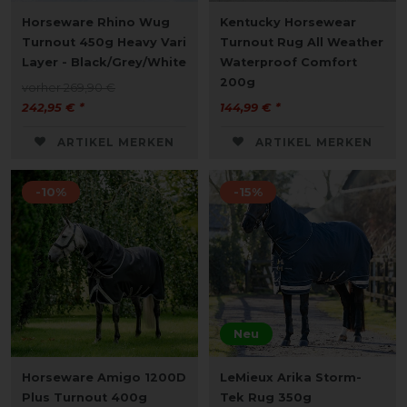
Horseware Rhino Wug
Kentucky Horsewear
Turnout 450g Heavy Vari
Turnout Rug All Weather
Layer - Black/Grey/White
Waterproof Comfort
200g
vorher 269,90 €
242,95 € *
144,99 € *
ARTIKEL MERKEN
ARTIKEL MERKEN
-10%
-15%
Neu
Horseware Amigo 1200D
LeMieux Arika Storm-
Plus Turnout 400g
Tek Rug 350g