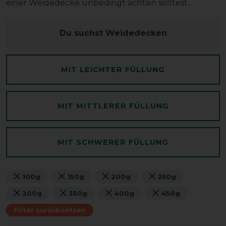
einer Weidedecke unbedingt achten solltest.
Du suchst Weidedecken
MIT LEICHTER FÜLLUNG
MIT MITTLERER FÜLLUNG
MIT SCHWERER FÜLLUNG
100g
150g
200g
250g
300g
350g
400g
450g
Filter zurücksetzen