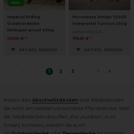
Neu
Imperial Riding
Horseware Amigo 1200D
Outdoordecke
integrated Turnout 250g
IRHSuper-proof 200g
vorher 199,90 €
139,90 € *
179,95 € *
ARTIKEL MERKEN
ARTIKEL MERKEN
1
2
3
Neben den
Abschwitzdecken
sind Weidedecken
die wohl am meisten verwendete Pferdedecke. Weil
die Weidedecken draußen, also ‚outdoor‘, zum
Einsatz kommen, werden sie auch
als
Outdoordecke
oder
Regendecke
bezeichnet.