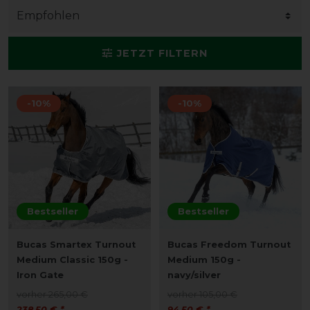
JETZT FILTERN
-10%
-10%
Bestseller
Bestseller
Bucas Smartex Turnout
Bucas Freedom Turnout
Medium Classic 150g -
Medium 150g -
Iron Gate
navy/silver
vorher 265,00 €
vorher 105,00 €
238,50 € *
94,50 € *