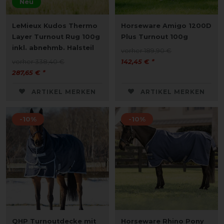
Neu
LeMieux Kudos Thermo
Horseware Amigo 1200D
Layer Turnout Rug 100g
Plus Turnout 100g
inkl. abnehmb. Halsteil
vorher 189,90 €
vorher 338,40 €
142,45 € *
287,65 € *
ARTIKEL MERKEN
ARTIKEL MERKEN
-10%
-10%
QHP Turnoutdecke mit
Horseware Rhino Pony