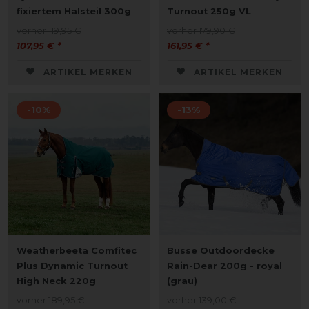
fixiertem Halsteil 300g
Turnout 250g VL
vorher 119,95 €
vorher 179,90 €
107,95 € *
161,95 € *
ARTIKEL MERKEN
ARTIKEL MERKEN
-10%
-13%
Weatherbeeta Comfitec
Busse Outdoordecke
Plus Dynamic Turnout
Rain-Dear 200g - royal
High Neck 220g
(grau)
vorher 189,95 €
vorher 139,00 €