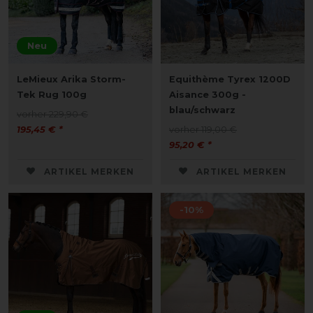
Neu
LeMieux Arika Storm-
Equithème Tyrex 1200D
Tek Rug 100g
Aisance 300g -
blau/schwarz
vorher 229,90 €
195,45 € *
vorher 119,00 €
95,20 € *
ARTIKEL MERKEN
ARTIKEL MERKEN
-10%