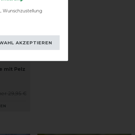
 Wunschzustellung
WAHL AKZEPTIEREN
 mit Pelz
her 29,95 €
KEN