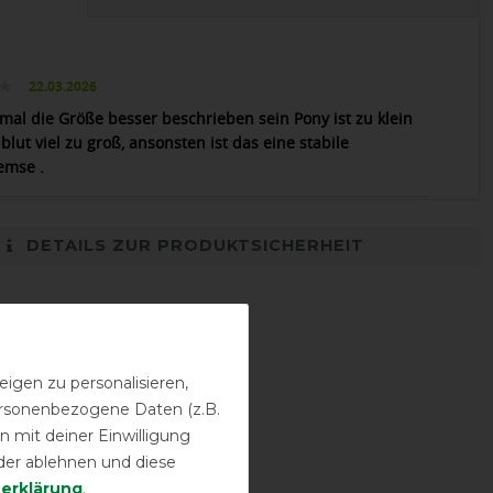
22.03.2026
mal die Größe besser beschrieben sein Pony ist zu klein
blut viel zu groß, ansonsten ist das eine stabile
emse .
DETAILS ZUR PRODUKTSICHERHEIT
igen zu personalisieren,
personenbezogene Daten (z.B.
 mit deiner Einwilligung
der ablehnen und diese
­erklärung
.