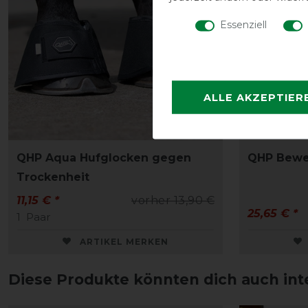
Essenziell
ALLE AKZEPTIER
QHP Aqua Hufglocken gegen
QHP Bewe
Trockenheit
11,15 € *
vorher 13,90 €
25,65 € *
1
Paar
ARTIKEL MERKEN
Diese Produkte könnten dich auch int