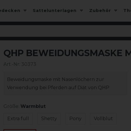
edecken
Sattelunterlagen
Zubehör
T
QHP BEWEIDUNGSMASKE M
Art.-Nr:
30373
Beweidungsmaske mit Nasenlöchern zur
Verwendung bei Pferden auf Diät von QHP
Größe:
Warmblut
Extra full
Shetty
Pony
Vollblut