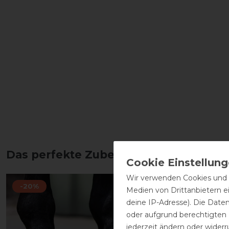
Das perfekte Zubehör für dich
Wir verwenden Cookies und ä
-20%
-10%
Medien von Drittanbietern e
deine IP-Adresse). Die Date
oder aufgrund berechtigten
jederzeit ändern oder widerr