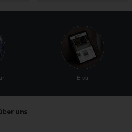
ur
Blog
über uns