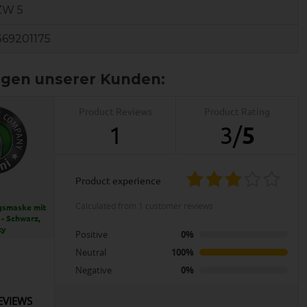
ZW 5
369201175
Product Reviews
Product Rating
1
3
/
5
product experience
calculated from 1 customer reviews
gsmaske mit
- Schwarz,
ty
Positive
0%
Neutral
100%
Negative
0%
EVIEWS