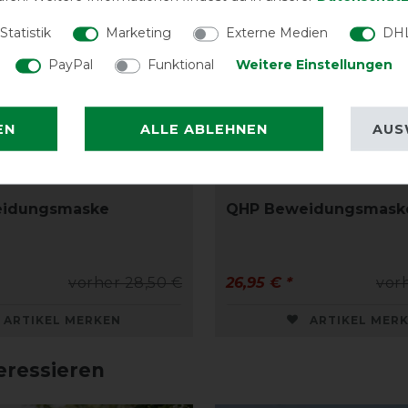
Statistik
Marketing
Externe Medien
DHL
PayPal
Funktional
Weitere Einstellungen
EN
ALLE ABLEHNEN
AUS
idungsmaske
QHP Beweidungsmaske
vorher 28,50 €
26,95 € *
vor
ARTIKEL MERKEN
ARTIKEL MER
eressieren