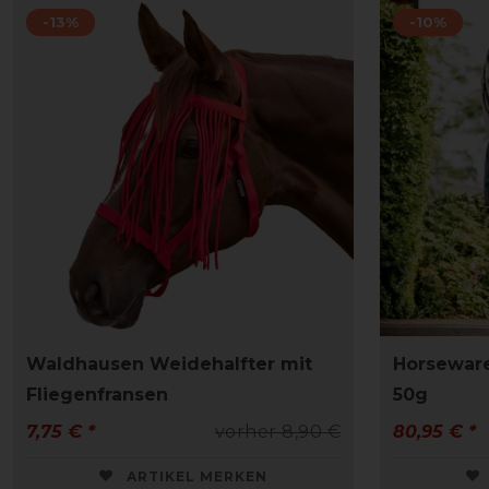
-13%
-10%
Waldhausen Weidehalfter mit
Horseware
Fliegenfransen
50g
7,75 € *
vorher 8,90 €
80,95 € *
ARTIKEL MERKEN