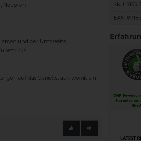
SKU:
5153 
r, Neopren
EAN:
8718
riemen und der Unterseite
ührstricks
kungen auf das Genickstück, womit ein
QHP Beweidun
Nasenlöchern 
Shet
LATEST R