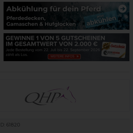
ID:
61820