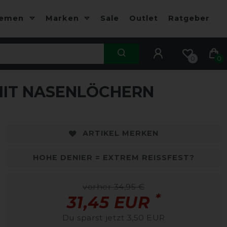
hemen
Marken
Sale
Outlet
Ratgeber
0
0
IT NASENLÖCHERN
ARTIKEL MERKEN
HOHE DENIER = EXTREM REISSFEST?
vorher 34,95 €
*
31,45 EUR
Du sparst jetzt 3,50 EUR