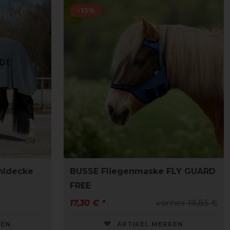
-13%
hldecke
BUSSE Fliegenmaske FLY GUARD
FREE
17,30 € *
vorher 19,85 €
KEN
ARTIKEL MERKEN