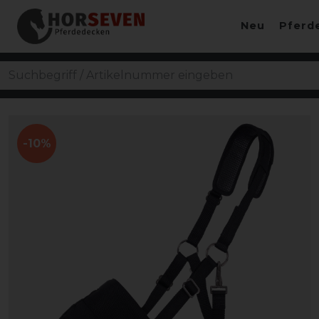
Neu
Pferd
-10%