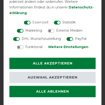
jederzeit ändern oder widerrufen. Weitere
Stück
Set - silber
Informationen findest du in unserer
Daten­schutz­
vorher 26,95 €
vorher 5,95 €
erklärung
.
23,40 € *
5,15 € *
Essenziell
Statistik
18
Stück
Marketing
Externe Medien
ARTIKEL MERKEN
ARTIKEL MERKEN
DHL Wunschzustellung
PayPal
-13%
Funktional
Weitere Einstellungen
ALLE AKZEPTIEREN
AUSWAHL AKZEPTIEREN
Waldhausen Safe-Gum -
ALLE ABLEHNEN
silbergrau - 6 Stück
vorher 12,90 €