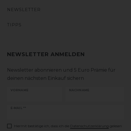
NEWSLETTER
TIPPS
NEWSLETTER ANMELDEN
Newsletter abonnieren und 5 Euro Prämie für
deinen nächsten Einkauf sichern
VORNAME
NACHNAME
Newsletter
E-MAIL **
Honig
Hiermit bestätige ich, dass ich die
Daten­schutz­erklärung
gelesen