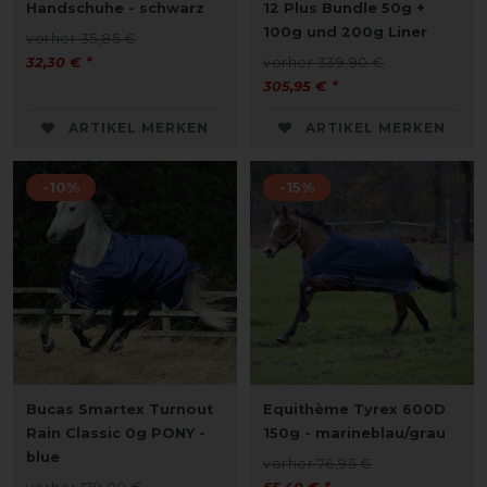
Handschuhe - schwarz
12 Plus Bundle 50g +
100g und 200g Liner
vorher 35,85 €
32,30 € *
vorher 339,90 €
305,95 € *
ARTIKEL MERKEN
ARTIKEL MERKEN
-10%
-15%
Bucas Smartex Turnout
Equithème Tyrex 600D
Rain Classic 0g PONY -
150g - marineblau/grau
blue
vorher 76,95 €