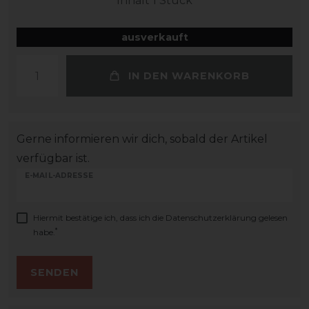
Inhalt
1
Stück
ausverkauft
IN DEN WARENKORB
Gerne informieren wir dich, sobald der Artikel
verfügbar ist.
E-MAIL-ADRESSE
Hiermit bestätige ich, dass ich die
Daten­schutz­erklärung
gelesen
*
habe.
SENDEN