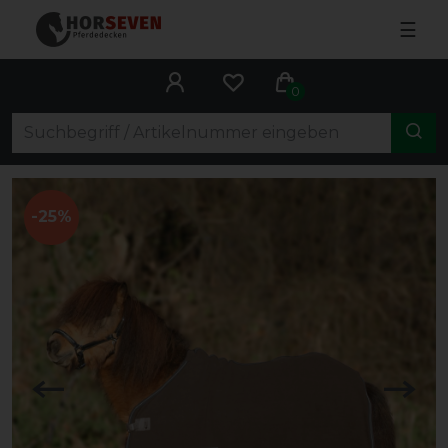
☰
0
-25%