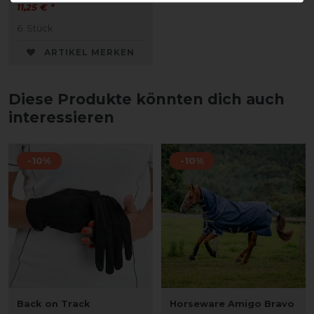
11,25 € *
6
Stück
ARTIKEL MERKEN
Diese Produkte könnten dich auch
interessieren
-10%
-10%
Back on Track
Horseware Amigo Bravo