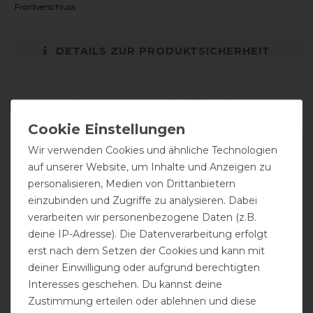
Frontverschluss
DETAILS ZUR PRODUKTSICHERHEIT
Das perfekte Zubehör für dich
Wir verwenden Cookies und ähnliche Technologien
-13%
-13%
auf unserer Website, um Inhalte und Anzeigen zu
personalisieren, Medien von Drittanbietern
einzubinden und Zugriffe zu analysieren. Dabei
verarbeiten wir personenbezogene Daten (z.B.
deine IP-Adresse). Die Datenverarbeitung erfolgt
erst nach dem Setzen der Cookies und kann mit
deiner Einwilligung oder aufgrund berechtigten
Interesses geschehen. Du kannst deine
Waldhausen Safe-Gum
Waldhausen Schnallen
Zustimmung erteilen oder ablehnen und diese
Eimer - silbergrau - 18
für Kreuzbegurtung - 2er