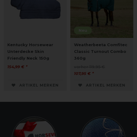
Neu
Kentucky Horsewear
Weatherbeeta Comfitec
Unterdecke Skin
Classic Turnout Combo
Friendly Neck 150g
360g
154,99 € *
vorher 119,95 €
107,95 € *
ARTIKEL MERKEN
ARTIKEL MERKEN