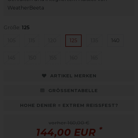
WeatherBeeta
Größe:
125
105
115
120
125
135
140
145
150
155
160
165
ARTIKEL MERKEN
GRÖSSENTABELLE
HOHE DENIER = EXTREM REISSFEST?
vorher 160,00 €
*
144,00 EUR