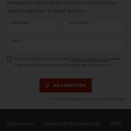
Newsletter abonnieren und 5 Euro Prämie für
deinen nächsten Einkauf sichern
VORNAME
NACHNAME
Newsletter
E-MAIL **
Honig
Hiermit bestätige ich, dass ich die
Daten­schutz­erklärung
gelesen
habe. Meine Einwilligung kann ich jederzeit widerrufen.**
ABONNIEREN
** Hierbei handelt es sich um ein Pflichtfeld.
Impressum
Daten­schutz­erklärung
AGB