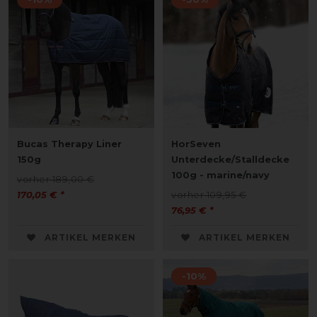
Bucas Therapy Liner
HorSeven
150g
Unterdecke/Stalldecke
100g - marine/navy
vorher 189,00 €
170,05 € *
vorher 109,95 €
76,95 € *
ARTIKEL MERKEN
ARTIKEL MERKEN
-10%