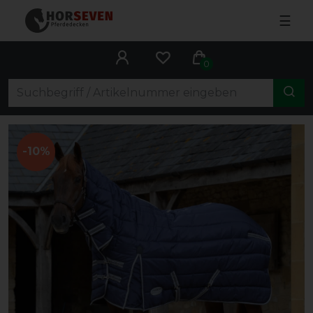
☰
0
-10%