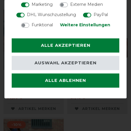
Marketing
Externe Medien
DHL Wunschzustellung
PayPal
-10%
-10%
Funktional
Weitere Einstellungen
ALLE AKZEPTIEREN
AUSWAHL AKZEPTIEREN
Weatherbeeta Stretch
Weatherbeeta Deluxe
ALLE ABLEHNEN
Decke - navy
Schulterschutz - navy
vorher 100,00 €
vorher 30,50 €
90,00 € *
27,45 € *
ARTIKEL MERKEN
ARTIKEL MERKEN
-10%