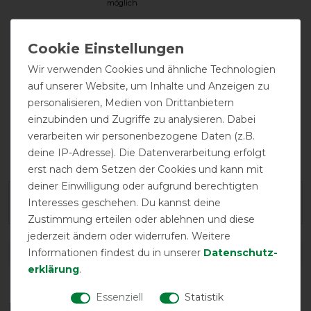
möglich
Wir verwenden Cookies und ähnliche Technologien
auf unserer Website, um Inhalte und Anzeigen zu
personalisieren, Medien von Drittanbietern
einzubinden und Zugriffe zu analysieren. Dabei
verarbeiten wir personenbezogene Daten (z.B.
festes Halsteil
Halsteil
inklusive
deine IP-Adresse). Die Datenverarbeitung erfolgt
erst nach dem Setzen der Cookies und kann mit
deiner Einwilligung oder aufgrund berechtigten
Interesses geschehen. Du kannst deine
Geld-Zurück-Garantie
Zustimmung erteilen oder ablehnen und diese
jederzeit ändern oder widerrufen. Weitere
Informationen findest du in unserer
Daten­schutz­
DETAILS ZUR PRODUKTSICHERHEIT
erklärung
.
Essenziell
Statistik
Das perfekte Zubehör für dich