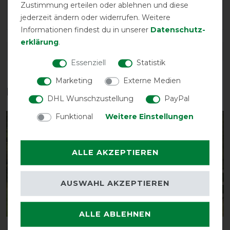
unruhigen Pferden schnell und problemlos an- und
Zustimmung erteilen oder ablehnen und diese
ausziehen.
jederzeit ändern oder widerrufen. Weitere
Informationen findest du in unserer
Daten­schutz­
erklärung
.
DETAILS ZUR PRODUKTSICHERHEIT
Essenziell
Statistik
Marketing
Externe Medien
Das perfekte Zubehör für dich
DHL Wunschzustellung
PayPal
Funktional
Weitere Einstellungen
-10%
-10%
ALLE AKZEPTIEREN
AUSWAHL AKZEPTIEREN
ALLE ABLEHNEN
Bucas Buzz-Off & Neck -
Bucas Buzz-Off & Neck -