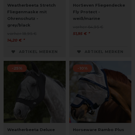
Weatherbeeta Stretch
HorSeven Fliegendecke
Fliegenmaske mit
Fly Protect -
Ohrenschutz -
weiß/marine
grey/black
vorher 64,95 €
vorher 18,95 €
51,95 € *
14,20 € *
ARTIKEL MERKEN
ARTIKEL MERKEN
-25%
-10%
Weatherbeeta Deluxe
Horseware Rambo Plus