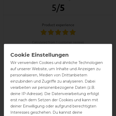
5
/
5
product experience
calculated from 1 customer reviews
Positive
100%
Neutral
0%
Wir verwenden Cookies und ähnliche Technologien
Negative
0%
auf unserer Website, um Inhalte und Anzeigen zu
personalisieren, Medien von Drittanbietern
einzubinden und Zugriffe zu analysieren. Dabei
LATEST REVIEWS
verarbeiten wir personenbezogene Daten (z.B.
07.06.2021
deine IP-Adresse). Die Datenverarbeitung erfolgt
Eine wirklich eng und doch weich anliegende Maske -
erst nach dem Setzen der Cookies und kann mit
hier kommt keine Fliege hinter. Da kein fummeliger
deiner Einwilligung oder aufgrund berechtigten
Reißverschluss dran ist kann man die Maske auch
Interesses geschehen. Du kannst deine