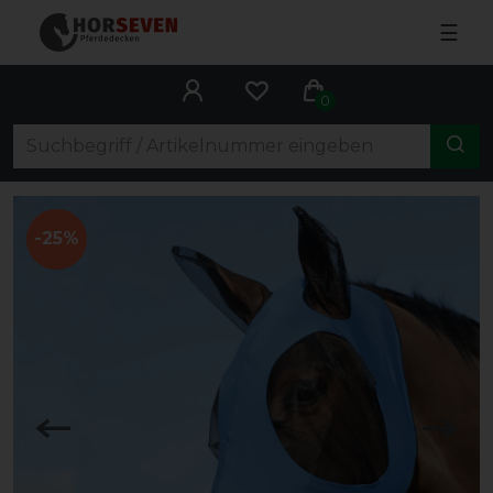
☰
0
-25%