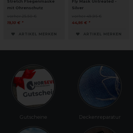
Stretch Fliegenmaske
Fly Mask Untreated -
mit Ohrenschutz
Silver
vorher 25,50 €
vorher 49,95 €
19,10 € *
44,95 € *
ARTIKEL MERKEN
ARTIKEL MERKEN
Gutscheine
Deckenreparatur