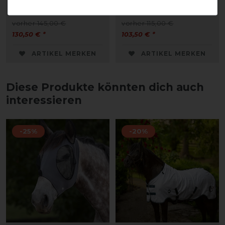
Zebra
Blue
vorher 145,00 €
vorher 115,00 €
130,50 € *
103,50 € *
ARTIKEL MERKEN
ARTIKEL MERKEN
Diese Produkte könnten dich auch
interessieren
-25%
-20%