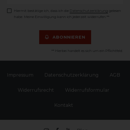
Honig
Hiermit bestätige ich, dass ich die
Daten­schutz­erklärung
gelesen
habe. Meine Einwilligung kann ich jederzeit widerrufen.**
ABONNIEREN
** Hierbei handelt es sich um ein Pflichtfeld.
Impressum
Daten­schutz­erklärung
AGB
Widerrufs­recht
Widerrufs­formular
Kontakt