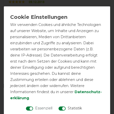
09.12.2018
gute passform
24.07.2018
Wir verwenden Cookies und ähnliche Technologien
Habe aktuell eine schleimbeutelentzündung im
auf unserer Website, um Inhalte und Anzeigen zu
Ellenbogen. Je nach schmerzhaftigkeit trage ich sie
personalisieren, Medien von Drittanbietern
sowohl nachts als auch beim Arbeiten. Hilft mir sehr
einzubinden und Zugriffe zu analysieren. Dabei
habe sie sxhon an mehrere bekannte weiterempfohlen.
verarbeiten wir personenbezogene Daten (z.B.
deine IP-Adresse). Die Datenverarbeitung erfolgt
erst nach dem Setzen der Cookies und kann mit
DETAILS ZUR PRODUKTSICHERHEIT
deiner Einwilligung oder aufgrund berechtigten
Interesses geschehen. Du kannst deine
Zustimmung erteilen oder ablehnen und diese
Das perfekte Zubehör für dich
jederzeit ändern oder widerrufen. Weitere
Informationen findest du in unserer
Daten­schutz­
erklärung
.
-10%
Essenziell
Statistik