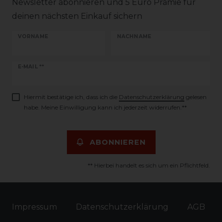
Newsletter abonnieren und 5 Euro Prämie für
deinen nächsten Einkauf sichern
VORNAME
NACHNAME
Newsletter
E-MAIL **
Honig
Hiermit bestätige ich, dass ich die
Daten­schutz­erklärung
gelesen
habe. Meine Einwilligung kann ich jederzeit widerrufen.**
ABONNIEREN
** Hierbei handelt es sich um ein Pflichtfeld.
Impressum
Daten­schutz­erklärung
AGB