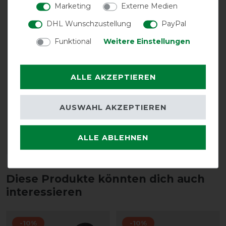
Marketing
Externe Medien
DHL Wunschzustellung
PayPal
Funktional
Weitere Einstellungen
ALLE AKZEPTIEREN
Back on Track
Handgelenkschoner -
schwarz
AUSWAHL AKZEPTIEREN
vorher 25,85 €
23,30 € *
ALLE ABLEHNEN
ARTIKEL MERKEN
Diese Produkte könnten dich auch
interessieren
-10%
-10%