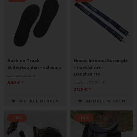
Back on Track
Bucas Internal Surcingle
Einlegesohlen - schwarz
- navy/silver -
Bauchgurte
vorher 9,90 €
8,90 € *
vorher 23,50 €
21,15 € *
ARTIKEL MERKEN
ARTIKEL MERKEN
-10%
-10%