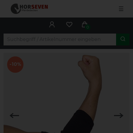
☰
0
-10%