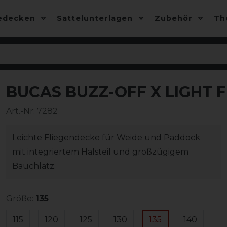
edecken
Sattelunterlagen
Zubehör
T
BUCAS BUZZ-OFF X LIGHT F
-10%
Art.-Nr:
7282
Leichte Fliegendecke für Weide und Paddock
mit integriertem Halsteil und großzügigem
Bauchlatz.
Größe:
135
115
120
125
130
135
140