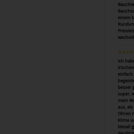
Bauchla
Bauchsc
einem M
Rundum 
Preisle
wechsel
Ich hab
Irischen
einfach
begeiste
besser g
super, 
mein Wa
aus, al
Ohren n
Klima u
Metall g
deutlich