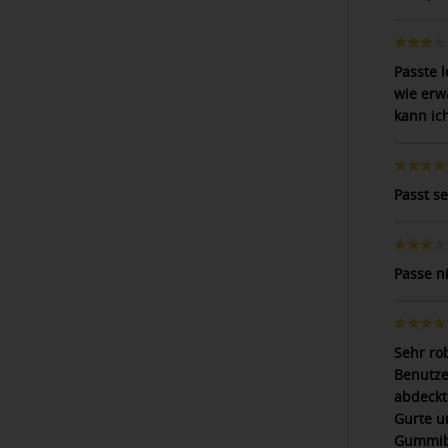
Passte l
wie erwa
kann ich
Passt se
Passe n
Sehr rob
Benutze
abdeckt.
Gurte un
Gummiba