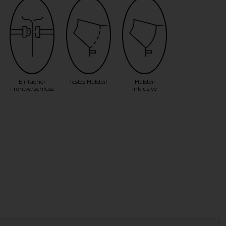
Einfacher
festes Halsteil
Halsteil
Frontverschluss
inklusive