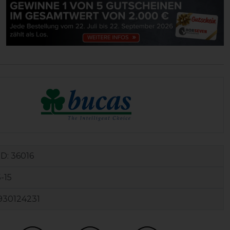
ID:
36016
-15
930124231