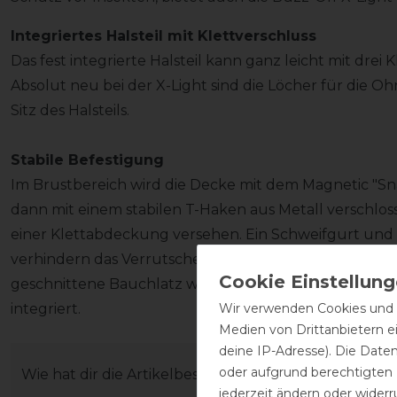
Integriertes Halsteil mit Klettverschluss
Das fest integrierte Halsteil kann ganz leicht mit dre
Absolut neu bei der X-Light sind die Löcher für die Oh
Sitz des Halsteils.
Stabile Befestigung
Im Brustbereich wird die Decke mit dem Magnetic "Sna
dann mit einem stabilen T-Haken aus Metall verschlosse
einer Klettabdeckung versehen. Ein Schweifgurt und
verhindern das Verrutschen und sorgen somit für den
geschnittene Bauchlatz wird mit drei größenverstellba
Wir verwenden Cookies und ä
integriert.
Medien von Drittanbietern e
deine IP-Adresse). Die Date
oder aufgrund berechtigten
Wie hat dir die Artikelbeschreibung gefallen?
jederzeit ändern oder widerr