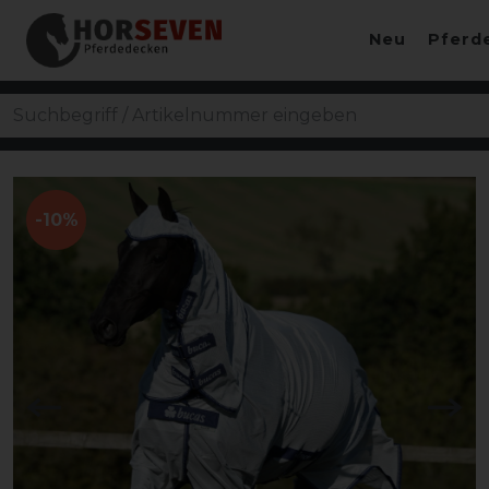
Neu
Pferd
-10%