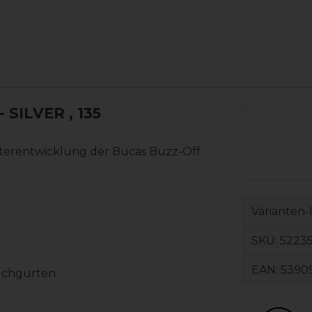
- SILVER
, 135
iterentwicklung der Bucas Buzz-Off
Varianten-
SKU:
52235
EAN:
5390
auchgurten