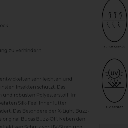
lock
atmungsaktiv
bung zu verhindern
l entwickelten sehr leichten und
einsten Insekten schützt. Das
und robusten Polyesterstoff. Im
ährten Silk-Feel Innenfutter
UV-Schutz
ndert. Das Besondere der X-Light Buzz-
 die original Bucas Buzz-Off. Neben den
 effektiven Schutz vor UV-Strahlung.