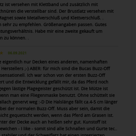
tz ist versehen mit Klettband und zusätzlich mit
hnüren die verstellbar sind. Der Brustlatz versehen mit
agnet sowie Metallverschluß und Klettverschluß. .
sehr zu empfehlen. Größenangaben passen. Gutes
istungsverhältnis. Habe mir eine zweite gekauft um
n zu können. .
06.09.2021
e eigentlich nur Decken eines anderen, namenhaften
 Herstellers ;-) ABER: für mich sind die Bucas Buzz-Off
 sensationell. Ich war schon von der ersten Buzz-Off
rt und die Entwicklung gefällt mir, da das Pferd noch
egen lästige Plagegeister geschützt ist. Die Mütze ist
wenn man eine Fliegenmaske benutzt. Ohne schüttelt sie
llach genervt weg :-D Die Halslänge fällt ca.4-5 cm länger
s bei der normalen Buzz-Off. Muss aber sein, damit die
icht gequetscht werden, wenn das Pferd am Grasen ist.
nter der Decke auch an heißen sehr gut. Kunstoff ist
ewichen - I like - somit sind alle Schnallen und Gurte tec..
 stabiler und der Schweiflatz hat einen integrierten