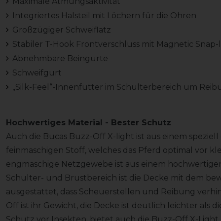
Maximale Atmungsaktivität
Integriertes Halsteil mit Löchern für die Ohren
Großzügiger Schweiflatz
Stabiler T-Hook Frontverschluss mit Magnetic Snap-
Abnehmbare Beingurte
Schweifgurt
„Silk-Feel“-Innenfutter im Schulterbereich um Rei
Hochwertiges Material - Bester Schutz
Auch die Bucas Buzz-Off X-light ist aus einem speziel
feinmaschigen Stoff, welches das Pferd optimal vor kl
engmaschige Netzgewebe ist aus einem hochwertigen 
Schulter- und Brustbereich ist die Decke mit dem bew
ausgestattet, dass Scheuerstellen und Reibung verhi
Off ist ihr Gewicht, die Decke ist deutlich leichter als
Schutz vor Insekten, bietet auch die Buzz-Off X-Light