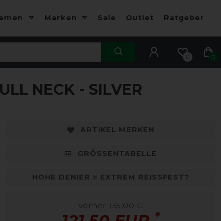
hemen
Marken
Sale
Outlet
Ratgeber
0
0
ULL NECK - SILVER
-10%
-
ARTIKEL MERKEN
GRÖSSENTABELLE
HOHE DENIER = EXTREM REISSFEST?
vorher 135,00 €
*
121,50 EUR