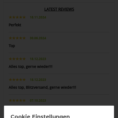
LATEST REVIEWS
18.11.2024
Perfekt
30.06.2024
Top
18.12.2023
Alles top, gerne wieder!!!
18.12.2023
Alles top, Blitzversand, gerne wieder!!!
07.10.2023
Gutes Produkt, kaufe es stets, bei gutem Preis/Leistung
Verhältnis