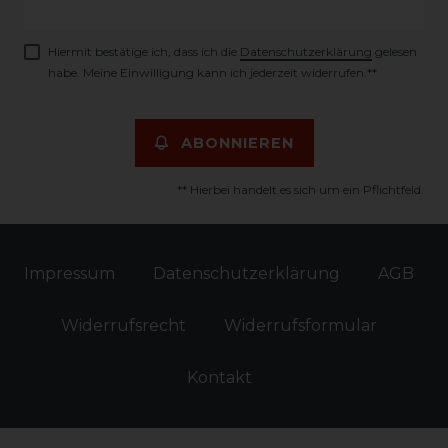
Honig
Hiermit bestätige ich, dass ich die
Daten­schutz­erklärung
gelesen
habe. Meine Einwilligung kann ich jederzeit widerrufen.**
ABONNIEREN
** Hierbei handelt es sich um ein Pflichtfeld.
Impressum
Daten­schutz­erklärung
AGB
Widerrufs­recht
Widerrufs­formular
Kontakt