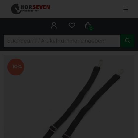
☰
0
-10%