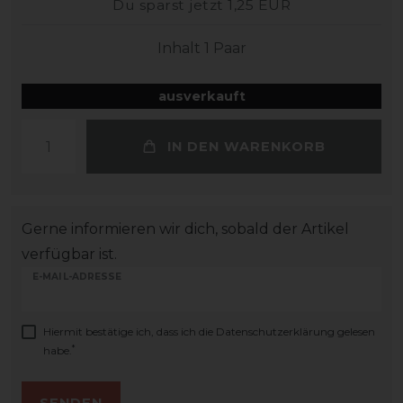
Du sparst jetzt 1,25 EUR
Inhalt
1
Paar
ausverkauft
IN DEN WARENKORB
Gerne informieren wir dich, sobald der Artikel
verfügbar ist.
E-MAIL-ADRESSE
Hiermit bestätige ich, dass ich die
Daten­schutz­erklärung
gelesen
*
habe.
SENDEN