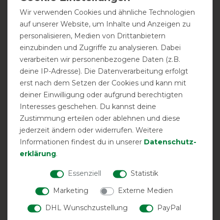
Wir verwenden Cookies und ähnliche Technologien
11.01.2023
auf unserer Website, um Inhalte und Anzeigen zu
Produnkt einwandfrei
personalisieren, Medien von Drittanbietern
einzubinden und Zugriffe zu analysieren. Dabei
05.12.2022
verarbeiten wir personenbezogene Daten (z.B.
Top
deine IP-Adresse). Die Datenverarbeitung erfolgt
erst nach dem Setzen der Cookies und kann mit
deiner Einwilligung oder aufgrund berechtigten
12.11.2021
Interesses geschehen. Du kannst deine
sehr gut
Zustimmung erteilen oder ablehnen und diese
jederzeit ändern oder widerrufen. Weitere
03.05.2021
Informationen findest du in unserer
Daten­schutz­
Brauche ich für die Regendecke
erklärung
.
12.04.2021
Essenziell
Statistik
Vollkommen zufrieden. Mehr fällt mir zu Beinschnüren
Marketing
Externe Medien
nicht ein ;-)
DHL Wunschzustellung
PayPal