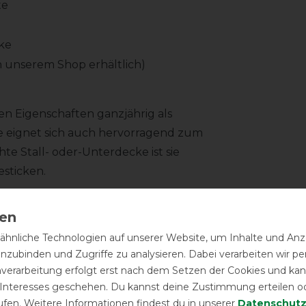
te
ke
n unserem Shop erhältlich)
ren Eigenschaften ganzjährig als
e eignet sich auch hervorragend zum
hte Stall- oder-Unterdecke ist sie
esticken.
 gewebt. So kann sich kein Heu, Stroh
hnliche Technologien auf unserer Website, um Inhalte und Anze
Das Innenmaterial besteht aus
inzubinden und Zugriffe zu analysieren. Dabei verarbeiten wir 
aterial, dieses sorgt für schnelles
nverarbeitung erfolgt erst nach dem Setzen der Cookies und kann
chulterbereich wurde ein seidenweiches
 Interesses geschehen. Du kannst deine Zustimmung erteilen o
Herstel
ufen. Weitere Informationen findest du in unserer
Daten­schutz
nd um den Tragekomfort zu erhöhen.