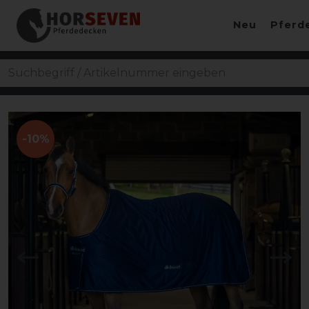
Neu
Pferd
-10%