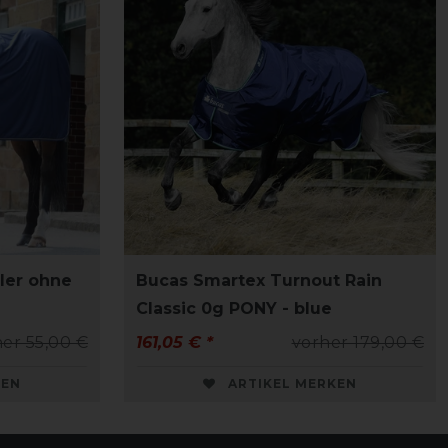
ler ohne
Bucas Smartex Turnout Rain
Classic 0g PONY - blue
er 55,00 €
161,05 € *
vorher 179,00 €
KEN
ARTIKEL MERKEN