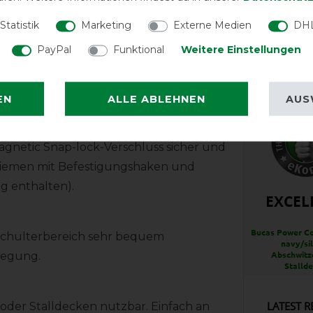
Statistik
Marketing
Externe Medien
DHL
Wasch-
ten beim Bauchverschluss. Die Decke
PayPal
Funktional
Weitere Einstellungen
verstellbare Bauchgurte, die mit
n können. Dieses Verschluss-System
EN
ALLE ABLEHNEN
AUS
ne Gurte (bei Bewegung), mit einem
r überlappende leicht gepolsterte
agnetic Snap-lock-Verschluss sicher und
ifriemen mit Befestigungshaken und
g enthalten).
EXCEL
Bucas Power Co
m Schulterbereich sehr bequem
navy/sil
wegung.
Abschwitz
Stalld
LATEST R
oder Stalldecken nutzbar. Einfach an