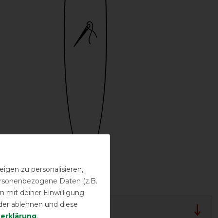
Bestickung
igen zu personalisieren,
möglich
personenbezogene Daten (z.B.
 mit deiner Einwilligung
der ablehnen und diese
lergarantie
­erklärung
.