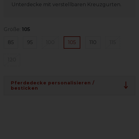
Unterdecke mit verstellbaren Kreuzgurten.
Größe:
105
85
95
100
105
110
115
120
Pferdedecke personalisieren /
besticken