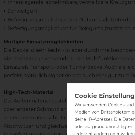
Innenliegende, abnehmbare, verstellbare Kreuzgur
Schweifgurt
Befestigungsmöglichkeit zur Nutzung als Unterdec
Befestigungsmöglichkeit für Beingurte (zusätzlich i
Multiple Einsatzmöglichkeiten
Die Decke ist sehr leicht - ist aber durch ihre besonde
Abschwitzdecke verwendbar. Die Multifunktionsdeck
Einsatz als Transport- oder Turnierdecke. Auch als leic
perfekt. Natürlich eignet sie sich auch sehr gut zum B
High-Tech-Material
Das Außenmaterial besteht aus Polyester und ist glatt
Wir verwenden Cookies und ä
oder anderer Schmutz an der Außenseite festsetzen. 
Medien von Drittanbietern e
angerautem aber sehr flauschigem 1-lagigem Stay-dry M
deine IP-Adresse). Die Date
Abschwitzen und gleichzeitig für Wohlbefinden. Im S
oder aufgrund berechtigten
jederzeit ändern oder widerr
Innenfutter verarbeitet um Reibung zu vermeiden u