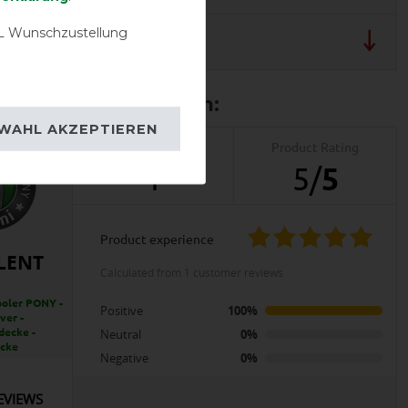
 Wunschzustellung
 und Pflegehinweis
WAHL AKZEPTIEREN
Product Reviews
Product Rating
1
5
/
5
product experience
LENT
calculated from 1 customer reviews
oler PONY -
Positive
100%
ver -
decke -
Neutral
0%
ecke
Negative
0%
EVIEWS