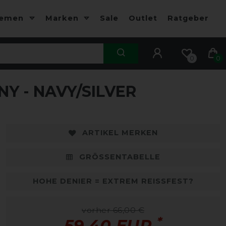
hemen
Marken
Sale
Outlet
Ratgeber
0
0
Y - NAVY/SILVER
-10%
-
ARTIKEL MERKEN
GRÖSSENTABELLE
HOHE DENIER = EXTREM REISSFEST?
vorher 66,00 €
*
59,40 EUR