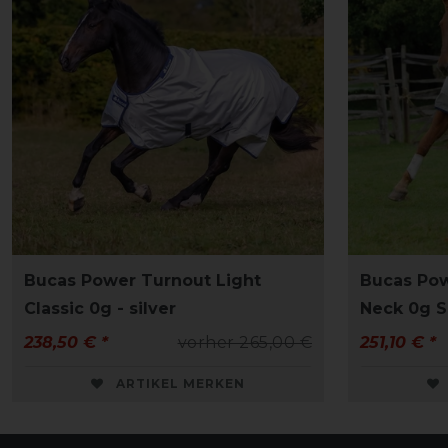
Bucas Power Turnout Light
Bucas Pow
Classic 0g - silver
Neck 0g SD
238,50 € *
vorher 265,00 €
251,10 € *
ARTIKEL MERKEN