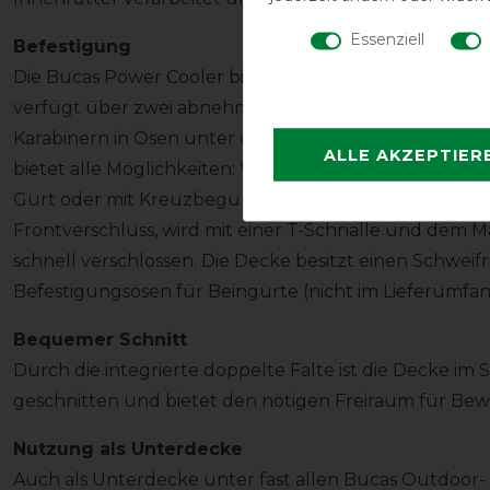
Essenziell
Befestigung
Die Bucas Power Cooler bieten vielfältige Möglichkei
verfügt über zwei abnehmbare, elastische und größen
Karabinern in Ösen unter der Decke eingehakt werde
ALLE AKZEPTIER
bietet alle Möglichkeiten: Verwendung der Decke oh
Gurt oder mit Kreuzbegurtung für den Transport. De
Frontverschluss, wird mit einer T-Schnalle und dem M
schnell verschlossen. Die Decke besitzt einen Schwe
Befestigungsösen für Beingurte (nicht im Lieferumfan
Bequemer Schnitt
Durch die integrierte doppelte Falte ist die Decke i
geschnitten und bietet den nötigen Freiraum für Be
Nutzung als Unterdecke
Auch als Unterdecke unter fast allen Bucas Outdoor- 