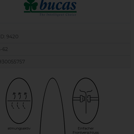
ID:
9420
-62
930055757
atmungsaktiv
Einfacher
Frontverschluss