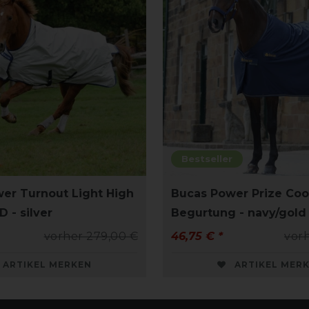
Bestseller
er Turnout Light High
Bucas Power Prize Coo
 - silver
Begurtung - navy/gold
vorher 279,00 €
46,75 € *
vorh
ARTIKEL MERKEN
ARTIKEL MER